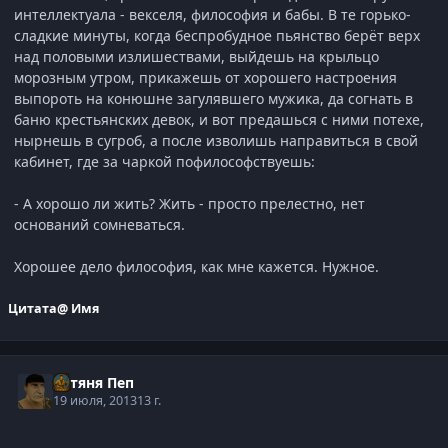
интеллектуала - векселя, философия и бабы. В те горько-
сладкие минуты, когда беспробудное пьянство берёт верх
над половыми излишествами, выйдешь на крыльцо
морозным утром, прикажешь от хорошего настроения
выпороть на конюшне загулявшего мужика, да согнать в
баню крестьянских девок, и вот предашься с ними потехе,
нырнешь в сугроб, а после изволишь направиться в свой
кабинет, где за чаркой пофилософствуешь:
- А хорошо ли жить? Жить - просто прелестно, нет
оснований сомневаться.
Хорошее дело философия, как мне кажется. Нужное.
Цитата
@ Имя
Батяня Пеп
19 июля, 2013
13 г.