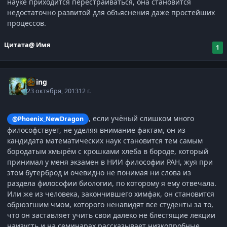
науке приходится перестраиваться, она становится
недостаточно развитой для объяснения даже простейших
процессов.
Цитата
@ Имя
1
Elring
23 октября, 2013
12 г.
, если учёный слишком много
@Phoenix_NewDragon
философствует, не уделяя внимание фактам, он из
кандидата математических наук становится тем самым
бородатым хмырём с крошками хлеба в бороде, который
принимал у меня экзамен в НИИ философии РАН, жуя при
этом бутерброд и очевидно не понимая ни слова из
раздела философии биологии, по которому я ему отвечала.
Или же из человека, закончившего химфак, он становится
обрюзгшим чмом, которого ненавидят все студенты за то,
что он заставляет учить свои далеко не блестящие лекции
наизусть и на семинарах рассказывает низкопробные