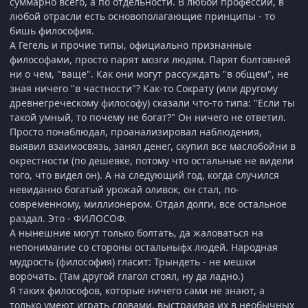
суммарно всего, а по отдельности. В любой профессии, в
любой отрасли есть основополагающие принципы - то
бишь философия.
А Гегель и прочие типы, официально признанные
философами, просто парят мозги людям. Парят болтовней
ни о чем, "ваще". Как они могут рассуждать "в общем", не
зная ничего "в частности"? Как-то Сократу (или другому
древнегреческому философу) сказали что-то типа: "Если ты
такой умный, то почему не богат?" Он ничего не ответил.
Просто понаблюдал, проанализировал наблюдения,
выявил взаимосвязь, занял денег, скупил все маслобойни в
окрестности (по дешевке, потому что остальные не видели
того, что видел он). А на следующий год, когда случился
невиданно богатый урожай оливок, он стал, по-
современному, миллионером. Отдал долги, все остальное
раздал. Это - ФИЛОСОФ.
А нынешние могут только болтать, да жаловаться на
непонимание со стороны остальныфх людей. Народная
мудрость (философия) гласит: Трындеть - не мешки
ворочать. (Там другой глагол стоял, ну да ладно.)
Я таких философов, которые ничего сами не знают, а
только умеют играть словами, выстраивая их в необычных