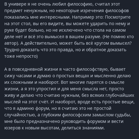
В универе я не очень любил философию, считал этот
предмет ненужным, но некоторые изречения философов
показались мне интересными. Например это: Посмотрите
на этот стол, вы его видите, вы можете ударить по нему и
руке будет больно, но не исключено что стола на самом
деле нет и всё это вымысел в вашем разуме. (Не помню кто
автор). А действительно, может быть всё кругом вымысел?
Трудно доказать что это правда, но и обратное доказать
тоже непросто)
А в повседневной жизни я часто философствую, бывает
сижу часами и думаю о простых вещах и мысленно делаю
их сложными и наоборот. Вот многие парятся о смысле
жизни, а я это упростил и для меня смысла нет, просто
живу и делаю что считаю нужным, без всяких глубочайших
мыслей на этот счёт. И наоборот, вроде есть простые вещи,
что я админю форум, но я считаю это не простой
случайностью, а глубоким философским замыслом судьбы,
мне было предназначено руководить форумом и вести
юзеров к новым высотам, делиться знаниями.