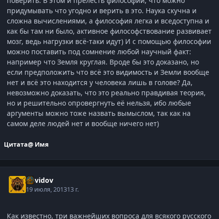
поверить. В этом и прелесть философии, что можно
придумывать что угодно и верить в это. Наука скучна и
сложна вычислениями, а философия легка и вседоступна и
как бы там ни было, активное философствование развивает
мозг, ведь нагрузки всё-таки идут) И с помощью философии
можно поставить под сомнение любой научный факт:
например что Земля круглая. Вроде бы это доказано, но
если предположить что всё это видимость и Земли вообще
нет и всё это находится у человека лишь в голове? Да,
невозможно доказать, что это реально правдивая теория,
но и решительно опровергнуть её нельзя, ибо любые
аргументы можно тоже назвать вымыслом, так как на
самом деле людей нет и вообще ничего нет)
Цитата
@ Имя
Davidov
19 июля, 2013
13 г.
Как известно, три важнейших вопроса для всякого русского