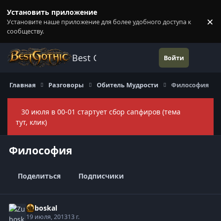
Перейти к содержанию
Установить приложение
×
Установите наше приложение для более удобного доступа к
П
сообществу.
Best Gothic Forums
Войти
Главная
Разговоры
Обитель Мудрости
Философия
30 июля в 00-01 стартует сбор сапфиров (тема
Скры
тут, клик)
Философия
Поделиться
Подписчики
Zuboskal
19 июля, 2013
13 г.