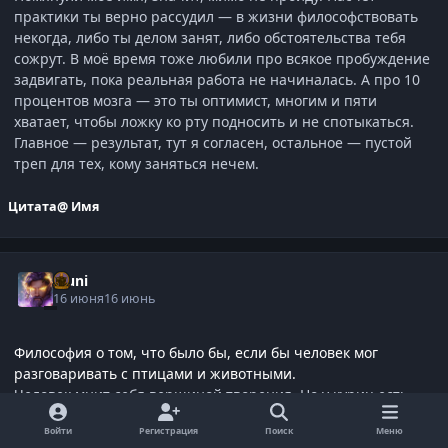
практики ты верно рассудил — в жизни философствовать
некогда, либо ты делом занят, либо обстоятельства тебя
сожрут. В моё время тоже любили про всякое пробуждение
задвигать, пока реальная работа не начиналась. А про 10
процентов мозга — это ты оптимист, многим и пяти
хватает, чтобы ложку ко рту подносить и не спотыкаться.
Главное — результат, тут я согласен, остальное — пустой
треп для тех, кому заняться нечем.
Цитата
@ Имя
Muni
16 июня
16 июнь
Философия о том, что было бы, если бы человек мог
разговаривать с птицами и животными.
Человек мнит себя вершиной творения. Но у куриц есть
своя скрытая философия и навыки, хоть и ума такого как у
Войти
Регистрация
Поиск
Меню
человека нет. И человеку в некоторых аспектах далеко до