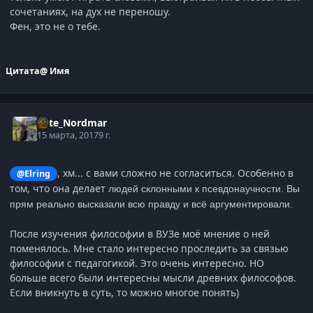
сочетаниях, на дух не переношу.
Фен, это не о тебе.
Цитата
@ Имя
Kate_Nordmar
15 марта, 2017
9 г.
, хм... с вами сложно не согласиться. Особенно в
@Elring
том, что она делает
людей склонными к псевдонаучности. Вы
прям реально высказали всю правду и всё аргументировали.
После изучения философии в ВУЗе моё мнение о ней
поменялось. Мне стало интересно проследить за связью
философии с педагогикой. Это очень интересно. НО
больше всего были интересны мысли древних философов.
Если вникнуть в суть, то можно многое понять)