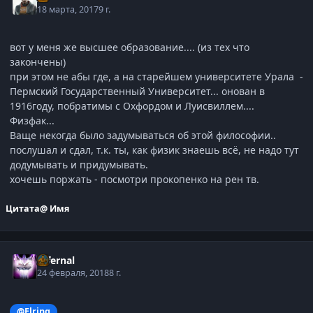
18 марта, 2017
9 г.
вот у меня же высшее образование.... (из тех что
закончены)
при этом не абы где, а на старейшем университете Урала -
Пермский Государственный Университет... онован в
1916году, побратимы с Охфордом и Луисвиллем....
Физфак...
Ваще некогда было задумываться об этой философии..
послушал и сдал, т.к. ты, как физик знаешь всё, не надо тут
додумывать и придумывать.
хочешь поржать - посмотри прокопенко на рен тв.
Цитата
@ Имя
Infernal
24 февраля, 2018
8 г.
,
@Elring