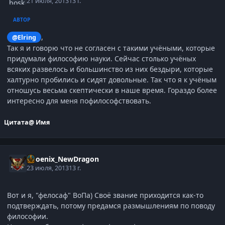
21 июля, 2013
13 г.
АВТОР
,
@Elring
Так я и говорю что не согласен с такими учёными, которые
придумали философию науки. Сейчас столько учёных
всяких развелось и большинство из них бездыри, которые
халтурно пробились и сидят довольные. Так что я к учёным
отношусь весьма скептически в наше время. Гораздо более
интересно для меня пофилософствовать.
Цитата
@ Имя
Phoenix_NewDragon
23 июля, 2013
13 г.
Вот и я, "фелосаф" ВоПа) Своё звание приходится как-то
подтверждать, потому предамся размышлениям по поводу
философии.