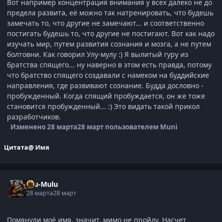
Вот например концентрация внимания у всех далеко не до
предела развита, её можно так натренировать, что будешь
замечать то, что другие не замечают... и соответственно
постигать будешь то, что другие не постигают. Вот как надо
изучать мир, путем развития сознания и мозга, а не путем
болтовни. Как говорил Улу-мулу :) Я вылитый гуру из
братства спящего... ну наверно в этом есть правда, потому
что братство спящего создавали с намеком на буддийские
направления, где развивают сознание. Будда дословно -
пробужденный. Когда спящий пробуждается, он же тоже
становится пробужденный... :) Это видать такой прикол
разработчиков.
Изменено
28 марта
28 март
пользователем Muni
Цитата
@ Имя
Ulu-Mulu
28 марта
28 март
Помянули моё имя, значит, мимо не пройду. Насчет