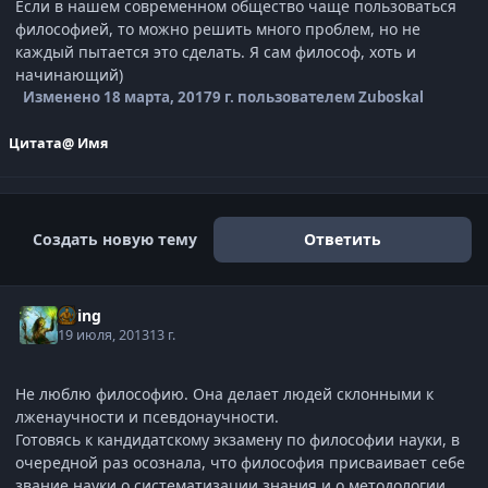
Если в нашем современном общество чаще пользоваться
философией, то можно решить много проблем, но не
каждый пытается это сделать. Я сам философ, хоть и
начинающий)
Изменено
18 марта, 2017
9 г.
пользователем Zuboskal
Цитата
@ Имя
Создать новую тему
Ответить
Elring
19 июля, 2013
13 г.
Не люблю философию. Она делает людей склонными к
лженаучности и псевдонаучности.
Готовясь к кандидатскому экзамену по философии науки, в
очередной раз осознала, что философия присваивает себе
звание науки о систематизации знания и о методологии