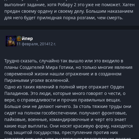
выполнит задание, хотя Робару 2 это уже не поможет. Хаген
предан своему ордену и своему делу. Большим наказанием
для него будет прилюдная порка розгами, чем смерть.
Вайпер
11 февраля, 2014
12 г.
Трудно сказать, случайно так вышло или это входило в
планы Создателей Мира Готики, но только многие явления
современной жизни нашли отражение и в созданном
Пираньями уголке вселенной.
Одно из таких явлений в полной мере отражает Орден
Паладинов. Это люди, которые много говорят о чести, о
вере, о справедливости и прочих правильных вещах.
Больше они не делают ничего. За столь тяжкие труды они
сидят на полном гособеспечении. получают фронтовые,
пайковые, военные, командировочные и черт его знает
какие еще выплаты. Они носят красивую форму, находятся
под защитой государства, преступление против них
карается сильнее, чем аналогичное преступление против