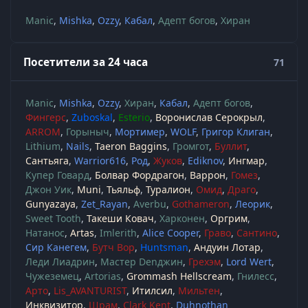
Manic
Mishka
Ozzy
Кабал
Адепт богов
Хиран
Посетители за 24 часа
71
Manic
Mishka
Ozzy
Хиран
Кабал
Адепт богов
Фингерс
Zuboskal
Esterio
Воронислав Серокрыл
ARROM
Горыныч
Мортимер
WOLF
Григор Клиган
Lithium
Nails
Taeron Baggins
Громгот
Буллит
Сантьяга
Warrior616
Род
Жуков
Ediknov
Ингмар
Купер Говард
Болвар Фордрагон
Варрон
Гомез
Джон Уик
Muni
Тьяльф
Туралион
Омид
Драго
Gunyazaya
Zet_Rayan
Averbu
Gothameron
Леорик
Sweet Tooth
Такеши Ковач
Харконен
Оргрим
Натанос
Artas
Imlerith
Alice Cooper
Граво
Сантино
Сир Канегем
Бутч Вор
Huntsman
Андуин Лотар
Леди Лиадрин
Мастер Denджин
Грехэм
Lord Wert
Чужеземец
Artorias
Grommash Hellscream
Гнилесс
Арто
Lis_AVANTURIST
Итилсил
Мильтен
Инквизитор
Шрам
Clark Kent
Duhnothan