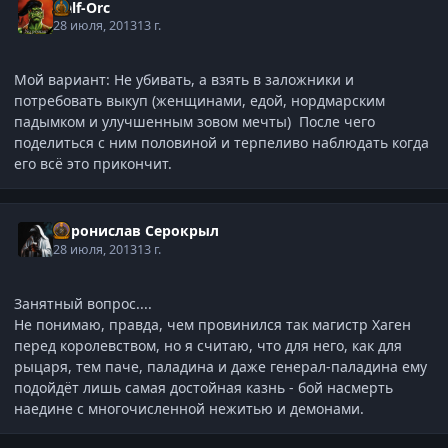
Half-Orc
28 июля, 2013
13 г.
Мой вариант: Не убивать, а взять в заложники и
потребовать выкуп (женщинами, едой, нордмарским
падымком и улучшенным зовом мечты) После чего
поделиться с ним половиной и терпеливо наблюдать когда
его всё это прикончит.
Воронислав Серокрыл
28 июля, 2013
13 г.
Занятный вопрос....
Не понимаю, правда, чем провинился так магистр Хаген
перед королевством, но я считаю, что для него, как для
рыцаря, тем паче, паладина и даже генерал-паладина ему
подойдёт лишь самая достойная казнь - бой насмерть
наедине с многочисленной нежитью и демонами.