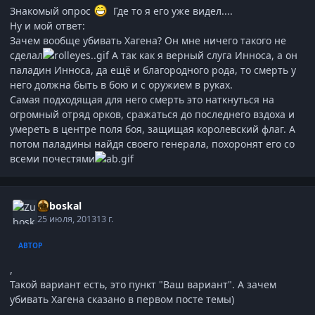
Знакомый опрос
Где то я его уже видел....
Ну и мой ответ:
Зачем вообще убивать Хагена? Он мне ничего такого не
сделал
А так как я верный слуга Инноса, а он
паладин Инноса, да ещё и благородного рода, то смерть у
него должна быть в бою и с оружием в руках.
Самая подходящая для него смерть это наткнуться на
огромный отряд орков, сражаться до последнего вздоха и
умереть в центре поля боя, защищая королевский флаг. А
потом паладины найдя своего генерала, похоронят его со
всеми почестями
Zuboskal
25 июля, 2013
13 г.
АВТОР
,
Такой вариант есть, это пункт "Ваш вариант". А зачем
убивать Хагена сказано в первом посте темы)