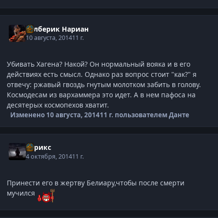
Рэлберик Нариан
10 августа, 2014
11 г.
Убивать Хагена? Накой? Он нормальный вояка и в его
действиях есть смысл. Однако раз вопрос стоит "как?" я
отвечу: ржавый гвоздь гнутым молотком забить в голову.
Космодесам из вархаммера это идет. А в нем пафоса на
десятерых космопехов хватит.
Изменено
10 августа, 2014
11 г.
пользователем Данте
Стрикс
4 октября, 2014
11 г.
Принести его в жертву Белиару,чтобы после смерти
мучился