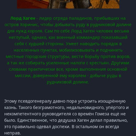
Лорд Хаген
- лидер отряда паладинов, прибывших на
остров Хоринис, чтобы добывать руду в рудниковой долине
для нужд короля. Сам по себе Лорд Хаген человек весьма
неглупый, однако, как военный коммандир показавший
себя с худшей стороны. Умеет наводить порядок в
населенных пунктах, мобилизовывать и подчинять
местные городские структуры, вести борьбу против воров,
а так же собирать усиленные налоги с крестьян. Другими
словами практически все, кроме выполнения основной
миссии, доверенной ему королем - добыче руды в
рудниковой долине.
Этому псевдогенералу давно пора устроить изощрённую
казнь. Такого безграмотного, недальновидного, упёртого и
некомпетентного руководителя со времён Гомеза ещё не
было. Единственное, что дедушка Хаген делал правильно,
это правильно одевал доспехи. В остальном он всегда
неправ.