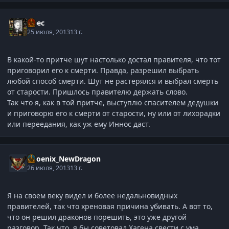
Арес
25 июля, 2013
13 г.
В какой-то притче шут настолько достал правителя, что тот
приговорил его к смерти. Правда, разрешил выбрать
любой способ смерти. Шут не растерялся и выбрал смерть
от старости. Пришлось правителю держать слово.
Так что я, как в той притче, выступлю спасителем дедушки
и приговорю его к смерти от старости, ну или от лихорадки
или переедания, как уж ему Иннос даст.
Phoenix_NewDragon
26 июля, 2013
13 г.
Я на своем веку видел и более недальновидных
правителей, так что хреновая причина убивать. А вот то,
что он решил драконов порешить, это уже другой
разговор. Так что, я бы советовал Хагена свести с ума.