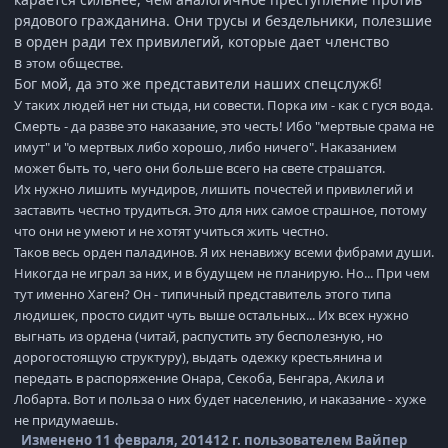
рядового гражданина. Они трусы и бездельники, полезшие
в орден ради тех привилегий, которые дает членство
в
этом обществе.
Бог мой, да это же представители наших спецслужб!
У таких людей нет ни стыда, ни совести. Порка им - как с гуся вода.
Смерть - да разве это наказание, это честь! Ибо "мертвые срама не
имут" и "о мертвых либо хорошо, либо ничего". Наказанием
может быть то, чего они больше всего на свете страшатся.
Их нужно лишить мундиров, лишить почестей и привилегий и
заставить честно трудиться. Это для них самое страшное, потому
что они не умеют и не хотят учиться жить честно.
Таков весь орден паладинов. Я их ненавижу всеми фибрами души.
Никогда не играл за них, и в будущем не планирую. Но... При чем
тут именно Хаген? Он - типичный представитель этого типа
людишек, просто сидит чуть выше остальных... Их всех нужно
выгнать из ордена (читай, распустить эту бесполезную, но
дорогостоящую структуру), выдать одежку крестьянина и
передать в распоряжение Онара, Секоба, Бенгара, Акила и
Лобарта. Вот и польза о них будет населению, и наказание - хуже
не придумаешь.
Изменено
11 февраля, 2014
12 г.
пользователем Вайпер