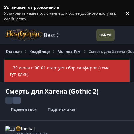
Перейти к содержанию
Установить приложение
×
Установите наше приложение для более удобного доступа к
П
сообществу.
Best Gothic Forums
Войти
Главная
Кладбище
Могила Тем
Смерть для Хагена (Goth
30 июля в 00-01 стартует сбор сапфиров (тема
Скры
тут, клик)
Смерть для Хагена (Gothic 2)
Поделиться
Подписчики
Zuboskal
24 июля, 2013
13 г.