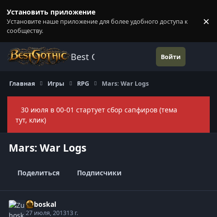
Перейти к содержанию
Установить приложение
×
Установите наше приложение для более удобного доступа к
П
сообществу.
Best Gothic Forums
Войти
Главная
Игры
RPG
Mars: War Logs
30 июля в 00-01 стартует сбор сапфиров (тема
Скры
тут, клик)
Mars: War Logs
Поделиться
Подписчики
Zuboskal
27 июля, 2013
13 г.