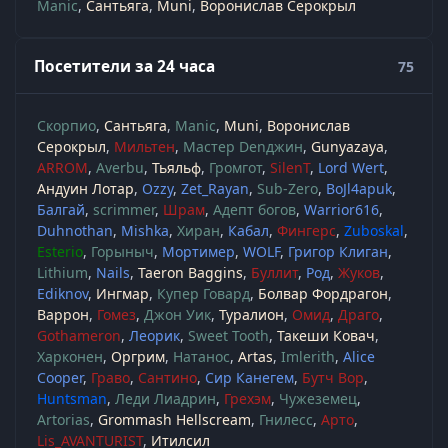
Manic
Сантьяга
Muni
Воронислав Серокрыл
Посетители за 24 часа
75
Скорпио
Сантьяга
Manic
Muni
Воронислав
Серокрыл
Мильтен
Мастер Denджин
Gunyazaya
ARROM
Averbu
Тьяльф
Громгот
SilenT
Lord Wert
Андуин Лотар
Ozzy
Zet_Rayan
Sub-Zero
BoJl4apuk
Балгай
scrimmer
Шрам
Адепт богов
Warrior616
Duhnothan
Mishka
Хиран
Кабал
Фингерс
Zuboskal
Esterio
Горыныч
Мортимер
WOLF
Григор Клиган
Lithium
Nails
Taeron Baggins
Буллит
Род
Жуков
Ediknov
Ингмар
Купер Говард
Болвар Фордрагон
Варрон
Гомез
Джон Уик
Туралион
Омид
Драго
Gothameron
Леорик
Sweet Tooth
Такеши Ковач
Харконен
Оргрим
Натанос
Artas
Imlerith
Alice
Cooper
Граво
Сантино
Сир Канегем
Бутч Вор
Huntsman
Леди Лиадрин
Грехэм
Чужеземец
Artorias
Grommash Hellscream
Гнилесс
Арто
Lis_AVANTURIST
Итилсил