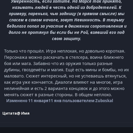
Умеренность, если хотите. На Марсе так принято,
называть людей в честь одной из добродетелей. К
примеру, паренька, чью задницу (в прямом смысле) мы
спасем в самом начале, зовут Невинность. В тюрьму
бедолага попал за участие в движении сопротивления и
долго не протянул бы если бы не Рой, взявший его под
свою защиту.
Только что прошёл. Игра неплохая, но довольно короткая.
Персонажа можно раскачать в стелсера, воина ближнего
боя или мага. Забавно что из оружия только разные
дубины, гвоздемёты и магия. Ещё есть мины и бомбы, но их
маловато. Сюжет интересный, но не успеваешь втянуться,
как игра уже кончается. Диалоги влияют на многое, игра
нелинейная и есть 2 варианта концовок и до этого можно
менять сюжет в разные стороны. В общем неплохо.
Изменено
11 января
11 янв
пользователем Zuboskal
Цитата
@ Имя