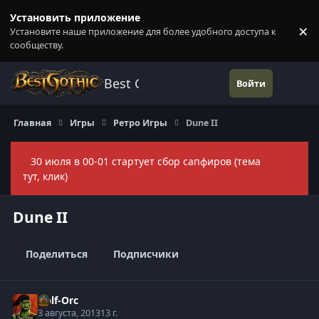
Перейти к содержанию
Установить приложение
×
Установите наше приложение для более удобного доступа к
П
сообществу.
Best Gothic Forums
Войти
Главная
Игры
Ретро Игры
Dune II
30 июля в 00-01 стартует сбор сапфиров (тема
Скры
тут, клик)
Dune II
Поделиться
Подписчики
Half-Orc
3 августа, 2013
13 г.