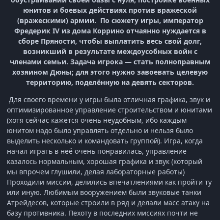
юнитов и боевых действиях против вражеской
(вражескими) армии. По сюжету игры, император
Фредерик IV из дома Коррино отчаянно нуждается в
сборе Пряности, чтобы выплатить весь свой долг,
возникший в результате междоусобных войн с
членами семьи. Задача игрока — стать полноправным
хозяином Дюны; для этого нужно завоевать целевую
территорию, поделённую на девять секторов.
Для своего времени у игры была отличная графика, звук и
оптимизированное управление строительством и юнитами
(хотя сейчас кажется очень неудобным, ибо каждым
юнитом надо было управлять отдельно и нельзя было
выделить несколько и командовать группой). Игра, когда
начал играть в неё очень понравилась, управление
казалось нормальным, хорошая графика и звук (который
мы впрочем глушили, делая лабораторные работы)
Проходили миссии, делились впечатлениями как пройти ту
или иную. Любимым вооружением были звуковые танки
Атрейдесов, которые строили в ряд и делали масс атаку на
базу противника. Пехоту в последних миссиях почти не