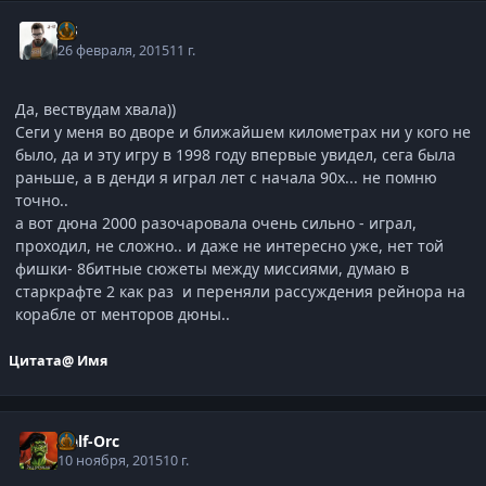
j-G
26 февраля, 2015
11 г.
Да, вествудам хвала))
Сеги у меня во дворе и ближайшем километрах ни у кого не
было, да и эту игру в 1998 году впервые увидел, сега была
раньше, а в денди я играл лет с начала 90х... не помню
точно..
а вот дюна 2000 разочаровала очень сильно - играл,
проходил, не сложно.. и даже не интересно уже, нет той
фишки- 8битные сюжеты между миссиями, думаю в
старкрафте 2 как раз и переняли рассуждения рейнора на
корабле от менторов дюны..
Цитата
@ Имя
Half-Orc
10 ноября, 2015
10 г.