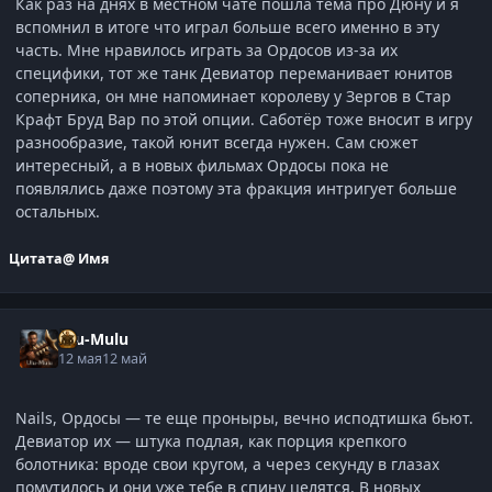
Как раз на днях в местном чате пошла тема про Дюну и я
вспомнил в итоге что играл больше всего именно в эту
часть. Мне нравилось играть за Ордосов из-за их
специфики, тот же танк Девиатор переманивает юнитов
соперника, он мне напоминает королеву у Зергов в Стар
Крафт Бруд Вар по этой опции. Саботёр тоже вносит в игру
разнообразие, такой юнит всегда нужен. Сам сюжет
интересный, а в новых фильмах Ордосы пока не
появлялись даже поэтому эта фракция интригует больше
остальных.
Цитата
@ Имя
Ulu-Mulu
12 мая
12 май
Nails, Ордосы — те еще проныры, вечно исподтишка бьют.
Девиатор их — штука подлая, как порция крепкого
болотника: вроде свои кругом, а через секунду в глазах
помутилось и они уже тебе в спину целятся. В новых