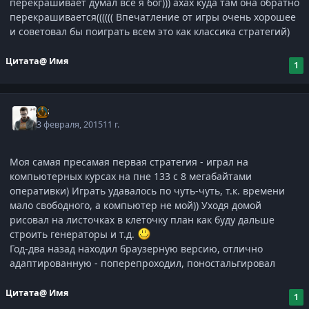
перекрашивает думал все я бог))) ахах куда там она обратно
перекрашивается(((((( Впечатление от игры очень хорошее
и советовал бы поиграть всем это как классика стратегий)
Цитата
@ Имя
1
j-G
3 февраля, 2015
11 г.
Моя самая пресамая первая стратегия - играл на
компьютерных курсах на пне 133 с 8 мегабайтами
оперативки) Играть удавалось по чуть-чуть, т.к. времени
мало свободного, а компьютер не мой)) Уходя домой
рисовал на листочках в клеточку план как буду дальше
строить генераторы и т.д.
Год-два назад находил браузерную версию, отлично
адаптированную - поперепроходил, поностальгировал
Цитата
@ Имя
1