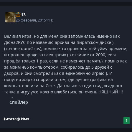
kl-13
26 февраля, 2015
11 г.
Великая игра, но для меня она запомнилась именно как
Дюна2РУС по названию архива на пиратском диске )
(точнее dune2rus), помню что провёл за ней уйму времени,
и прошёл вроде за всех троих (в отличие от 2000, её я
прошёл только 1 раз, если не изменяет память), помню как
за моим 486 компьютером, собиралось до 5 друзей с
дворов, и они смотрели как я единолично играю ). И
попутно жарко спорили о том, где лучше графика на
компьютере или на Сеге. Да только за один вид осадного
танка в игру уже можно влюбиться, он очень НЯШНЫЙ !!!
Спойлер
Цитата
@ Имя
1