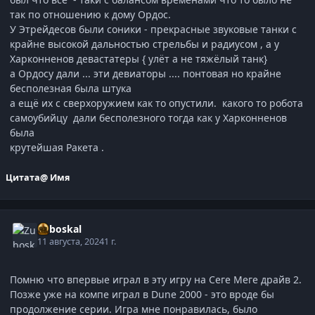
так по отношению к дому Ордос.
У Этрейдесов были соники - прекрасные звуковые танки с
крайне высокой дальностью стрельбы и радиусом , а у
Харконненов девастатеры { улёт а не тяжёлый танк}
а Ордосу дали ... эти девиаторы .... понтовая но крайне
бесполезная была штука
а ещё их с сверхоружием как то опустили. какого то робота
самоубийцу дали бесполезного тогда как у Харконненов
была
крутейшая Ракета .
Цитата
@ Имя
Zuboskal
11 августа, 2024
1 г.
Помню что впервые играл в эту игру на Сеге Меге драйв 2.
Позже уже на компе играл в Dune 2000 - это вроде бы
продолжение серии. Игра мне понравилась, было