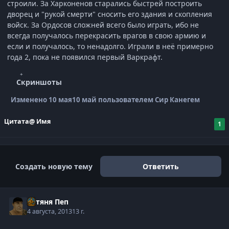
строили. За Харконенов старались быстрей построить
дворец и "рукой смерти" сносить его здания и скопления
войск. За Ордосов сложней всего было играть, ибо не
всегда получалось перекрасить врагов в свою армию и
если и получалось, то ненадолго. Играли в неё примерно
года 2, пока не появился первый Варкрафт.
Скриншоты
Изменено
10 мая
10 май
пользователем Сир Канегем
Цитата
@ Имя
1
Создать новую тему
Ответить
Батяня Пеп
4 августа, 2013
13 г.