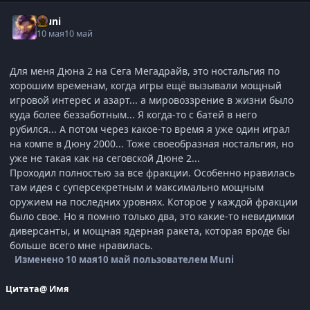
Muni
10 мая
10 май
Для меня Дюна 2 на Сега Мегадрайв, это ностальгия по
хорошим временам, когда игры ещё вызывали мощный
игровой интерес и азарт... а мировоззрение в жизни было
куда более беззаботным... Я когда-то с батей в него
рубился... А потом через какое-то время я уже один играл
на компе в Дюну 2000... Тоже своеобразная ностальгия, но
уже не такая как на сеговской Дюне 2...
Проходил полностью за все фракции. Особенно нравилась
там идея с суперсекретным и максимально мощным
оружием на последних уровнях. Которое у каждой фракции
было свое. Но я помню только два, это какие-то невидимки
диверсанты, и мощная ядерная ракета, которая вроде бы
больше всего мне нравилась.
Изменено
10 мая
10 май
пользователем Muni
Цитата
@ Имя