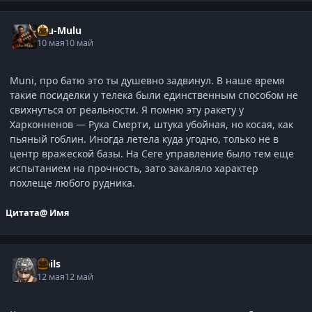
Ulu-Mulu
10 мая
10 май
Muni, про батю это ты душевно задвинул. В наше время
такие посиделки у телека были единственным способом не
свихнуться от реальности. Я помню эту ракету у
Харконненов — Рука Смерти, штука убойная, но косая, как
пьяный гоблин. Иногда летела куда угодно, только не в
центр вражеской базы. На Сеге управление было тем еще
испытанием на прочность, зато закаляло характер
похлеще любого рудника.
Цитата
@ Имя
Nails
12 мая
12 май