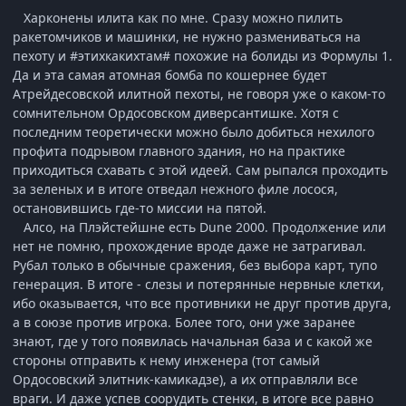
Харконены илита как по мне. Сразу можно пилить
ракетомчиков и машинки, не нужно размениваться на
пехоту и #этихкакихтам# похожие на болиды из Формулы 1.
Да и эта самая атомная бомба по кошернее будет
Атрейдесовской илитной пехоты, не говоря уже о каком-то
сомнительном Ордосовском диверсантишке. Хотя с
последним теоретически можно было добиться нехилого
профита подрывом главного здания, но на практике
приходиться схавать с этой идеей. Сам рыпался проходить
за зеленых и в итоге отведал нежного филе лосося,
остановившись где-то миссии на пятой.
Алсо, на Плэйстейшне есть Dune 2000. Продолжение или
нет не помню, прохождение вроде даже не затрагивал.
Рубал только в обычные сражения, без выбора карт, тупо
генерация. В итоге - слезы и потерянные нервные клетки,
ибо оказывается, что все противники не друг против друга,
а в союзе против игрока. Более того, они уже заранее
знают, где у того появилась начальная база и с какой же
стороны отправить к нему инженера (тот самый
Ордосовский элитник-камикадзе), а их отправляли все
враги. И даже успев соорудить стенки, в итоге все равно