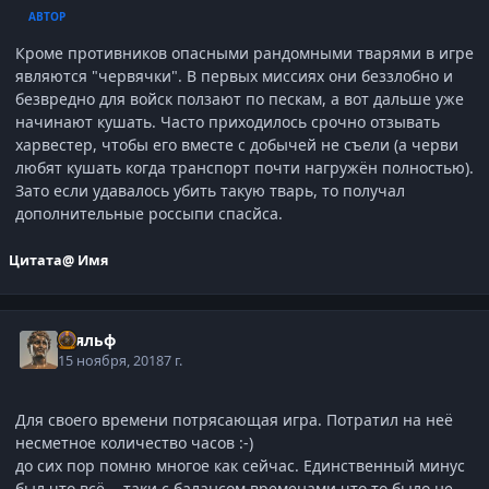
АВТОР
Кроме противников опасными рандомными тварями в игре
являются "червячки". В первых миссиях они беззлобно и
безвредно для войск ползают по пескам, а вот дальше уже
начинают кушать. Часто приходилось срочно отзывать
харвестер, чтобы его вместе с добычей не съели (а черви
любят кушать когда транспорт почти нагружён полностью).
Зато если удавалось убить такую тварь, то получал
дополнительные россыпи спасйса.
Цитата
@ Имя
Тьяльф
15 ноября, 2018
7 г.
Для своего времени потрясающая игра. Потратил на неё
несметное количество часов :-)
до сих пор помню многое как сейчас. Единственный минус
был что всё - таки с балансом временами что то было не