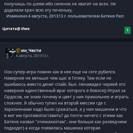
получишь по шеям ибо силенок не хватит на всех. Не
доделали крач всю эту печеньку.
Изменено
4 августа, 2013
13 г.
пользователем Батяня Пеп
Цитата
@ Имя
1
Воин_Чести
4 августа, 2013
13 г.
Ооо супер игра помню как в нее еще на сеге рубился.
Наверное не меньше чем щас в Готику. Там если не
ошибаюсь вместо денег спайс был. Ненавидел червей это
наверное единственный враг которого я боялся)) Играл за
Ордосов, не знаю почему и цвет у них прикольнее и играть
сложнее. Я обычно тупил на второй миссии где с
Харконенами надо было сражаться, а у них машинки и что
я мог им противопоставить? да почти ничего с этими как
Батяня назвал "этихкакихтам", они больше как разведчики
подходят) а когда появилась машинка которая