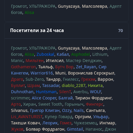
Громгот
УЛЬТРАЖОРА
Gunyazaya
Малсолевра
Адепт
богов
Alisa
Посетители за 24 часа
70
Громгот
УЛЬТРАЖОРА
Gunyazaya
Малсолевра
Адепт
богов
Alisa
Zuboskal
Кабал
Asphodel
Lithium
Manic
Мильтен
Итилсил
Мастер Denджин
Gothameron
Тьяльф
Бутч Вор
Zet_Rayan
Сир
Канегем
Warrior616
Muni
Воронислав Серокрыл
Драго
Sub-Zero
Тандор
Гнилесс
Грехэм
Варрон
Буллит
Шрам
Tassadar
diablo_2287
Никита
Duhnothan
Huntsman
SilenT
Averbu
WOLF
scrimmer
Alice Cooper
Балгай
Тирион Фордринг
Арто
Хиран
Sweet Tooth
Горыныч
Фингерс
Silvanus
Григор Клиган
Ozzy
Nails
Сантьяга
Lis_AVANTURIST
Купер Говард
Оргрим
Ульфар
Такеши Ковач
Леорик
Гомез
Чужеземец
Ингмар
Жуков
Болвар Фордрагон
Gimstail
Натанос
Джон