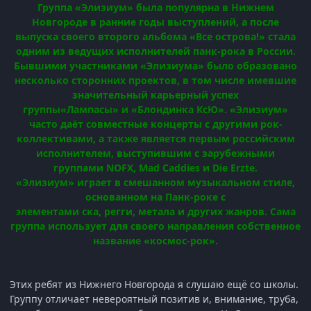
Группа «Элизиум» была популярна в Нижнем
Новгороде в ранние годы выступлений, а после
выпуска своего второго альбома «Все острова!»
стала
одним из ведущих исполнителей
панк-рока
в России.
Бывшими участниками «Элизиума» было образовано
несколько сторонних проектов, в том числе имевшие
значительный карьерный успех
группы
«Лампасы»
и
«Блондинка КсЮ»
. «Элизиум»
часто даёт совместные концерты с другими рок-
коллективами, а также является первым российским
исполнителем, выступившим с зарубежными
группами
NOFX
,
Mad Caddies
и
Die Erzte
.
«Элизиум» играет в смешанном музыкальном стиле,
основанном на Панк-роке
с
элементами
ска
,
регги
,
метала и других жанров. Сама
группа использует для своего направления собственное
название «космос-рок».
Этих ребят из Нижнего Новгорода я слушаю ещё со школы.
Группу отличает невероятный позитив и, внимание, труба,