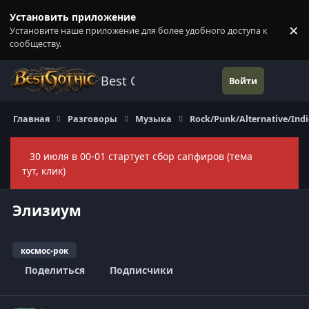
Перейти к содержанию
Установить приложение
×
Установите наше приложение для более удобного доступа к
П
сообществу.
Best Gothic Forums
Войти
Главная
Разговоры
Музыка
Rock/Punk/Alternative/Indi
30 июля в 00-01 стартует сбор сапфиров (тема
Скры
тут, клик)
Элизиум
космос-рок
Поделиться
Подписчики