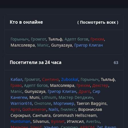
Кто в онлайне
( Посмотреть всех )
Горыныч
Громгот
Тьяльф
Адепт богов
Грехэм
Малсолевра
Manic
Gunyazaya
Григор Клиган
Посетители за 24 часа
63
Кабал
Громгот
Сантино
Zuboskal
Горыныч
Тьяльф
Граво
Адепт богов
Малсолевра
Грехэм
Декстер
Manic
Gunyazaya
Григор Клиган
Драго
Сир
Канегем
Muni
Lithium
Мастер Denджин
Warrior616
Онотоле
Мортимер
Taeron Baggins
Арто
Gothameron
Nails
Гнилесс
Воронислав
Серокрыл
Сантьяга
Grommash Hellscream
Huntsman
Silvanus
Буллит
Итилсил
Averbu
Мильтен
SilenT
Ульфар
Скорпио
ARROM
Zet_Rayan