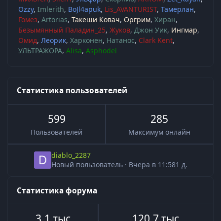
Ozzy
Imlerith
BoJl4apuk
Lis_AVANTURIST
Тамерлан
Гомез
Artorias
Такеши Ковач
Оргрим
Хиран
Безымянный Паладин_25
Жуков
Джон Уик
Ингмар
Омид
Леорик
Харконен
Натанос
Clark Kent
УЛЬТРАЖОРА
Alisa
Asphodel
Статистика пользователей
599
285
Пользователей
Максимум онлайн
diablo_2287
Новый пользователь
·
Вчера в 11:58
1 д.
Статистика форума
3,1 тыс
120,7 тыс