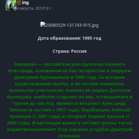
Elring
4 августа, 2013
13 г.
Дата образования: 1995 год
Страна: Россия
Элизиум» — российская рок-группа
из
Нижнего
Новгорода
, основанная её
бас-гитаристом
и лидером
Дмитрием Кузнецовым в 1995 году. За историю
существования группы, в её составе сменилось
множество участников; помимо её лидера Дмитрия
Кузнецова, наиболее старыми из них, остающимися в
группе до сих пор, являются
вокалист
Александр
Телехов (в составе с 1997 года),
барабанщик
Алексей
Кузнецов (с 2001 года) и
гитарист
Кирилл Крылов (с
2004 года). В настоящее время в составе группы также
играют
виолончелист
Егор Баранов и
трубач
Дмитрий
Сотников.