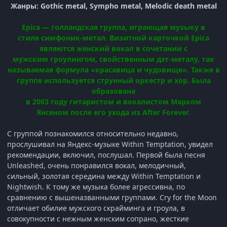
Жанры: Gothic metal, Sympho metal, Melodic death metal
Epica —
голландская
группа, играющая музыку в
стиле
симфоник-метал
. Визитной карточкой Epica
являются женский
вокал
в сочетании с
мужским
гроулингом
, свойственным дэт-металу, так
называемая формула «красавица и чудовище». Также в
группе используется струнный
оркестр
и
хор
. Была
образована
в
2003 году
гитаристом
и
вокалистом
Марком
Янсеном
после его ухода из
After Forever
.
С группой познакомился относительно недавно,
прослушивал на Яндекс-музыке Within Temptation, увидел
рекомендации, включил, послушал. Первой была песня
Unleashed, очень понравился вокал, мелодичный,
сильный, золотая середина между Within Temptation и
Nightwish. К тому же музыка более агрессивна, по
сравнению с вышеназванными группами. Cry for the Moon
отличает обилие мужского скрайминга и гроула, в
совокупности с нежным женским сопрано, жесткие