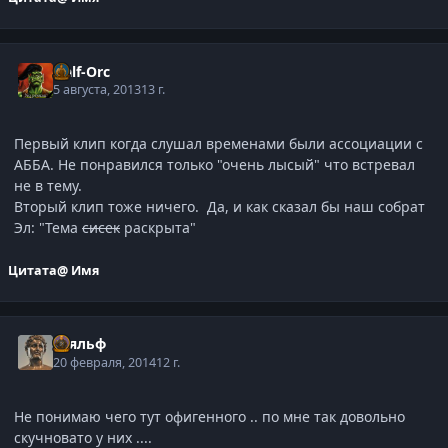
Half-Orc
5 августа, 2013
13 г.
Первый клип когда слушал временами были ассоциации с
АББА. Не понравился только "очень лысый" что встревал
не в тему.
Вторый клип тоже ничего. Да, и как сказал бы наш собрат
Эл: "Тема
сисек
раскрыта"
Цитата
@ Имя
Тьяльф
20 февраля, 2014
12 г.
Не понимаю чего тут офигенного .. по мне так довольно
скучновато у них ....