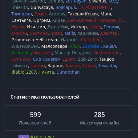
Громгот
Averbu
Lithium
Zet_Rayan
Silvanus
Ozzy
Imlerith
Gunyazaya
BoJl4apuk
Lis_AVANTURIST
Тамерлан
Гомез
Artorias
Такеши Ковач
Muni
Сантьяга
Оргрим
Хиран
Безымянный Паладин_25
Жуков
Итилсил
Джон Уик
Ингмар
Омид
Леорик
ARROM
Сантино
Граво
Nails
Харконен
Декстер
Grommash Hellscream
Натанос
Clark Kent
УЛЬТРАЖОРА
Малсолевра
Alisa
Zuboskal
Кабал
Asphodel
Мильтен
Мастер Denджин
Gothameron
Бутч Вор
Сир Канегем
Драго
Sub-Zero
Тандор
Гнилесс
Грехэм
Варрон
Буллит
Шрам
Tassadar
diablo_2287
Никита
Duhnothan
Статистика пользователей
599
285
Пользователей
Максимум онлайн
diablo_2287