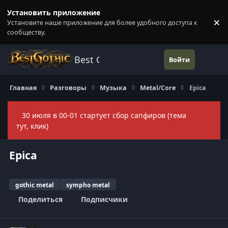
Перейти к содержанию
Установить приложение
×
Установите наше приложение для более удобного доступа к
П
сообществу.
Best Gothic Forums
Войти
Главная
Разговоры
Музыка
Metal/Core
Epica
30 июля в 00-01 стартует сбор сапфиров (тема
Скры
тут, клик)
Epica
gothic metal
sympho metal
Поделиться
Подписчики