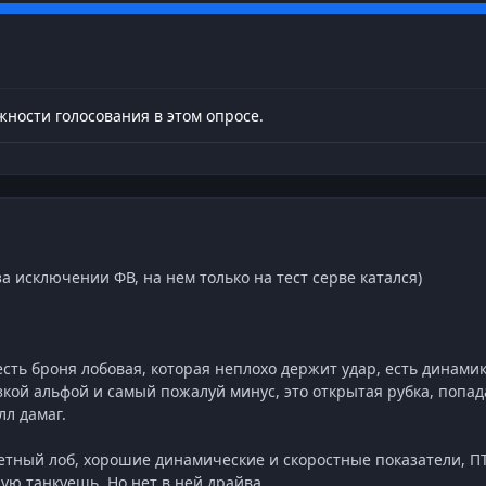
ности голосования в этом опросе.
за исключении ФВ, на нем только на тест серве катался)
есть броня лобовая, которая неплохо держит удар, есть динамик
зкой альфой и самый пожалуй минус, это открытая рубка, попа
лл дамаг.
етный лоб, хорошие динамические и скоростные показатели, П
ую танкуешь. Но нет в ней драйва.