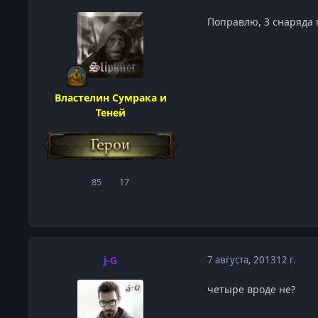
Поправлю, 3 снаряда п
Властелин Сумрака и
Теней
85
17
сообщения
Репутация
j-G
7 августа, 2013
12 г.
четыре вроде не?