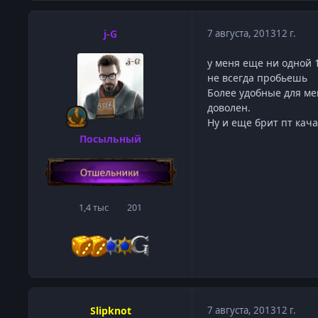
j-G
7 августа, 2013
12 г.
у меня еще ни одной 1
не всегда пробьешь
Более удобные для мен
доволен.
Ну и еще брит пт кач
Посыльный
1,4 тыс
201
сообщения
Репутация
Slipknot
7 августа, 2013
12 г.