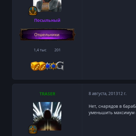
Посыльный
1,4 тыс
201
сообщения
Репутация
TRASER
8 августа, 2013
12 г.
Нет, снарядов в бараб
уменьшить максимум 