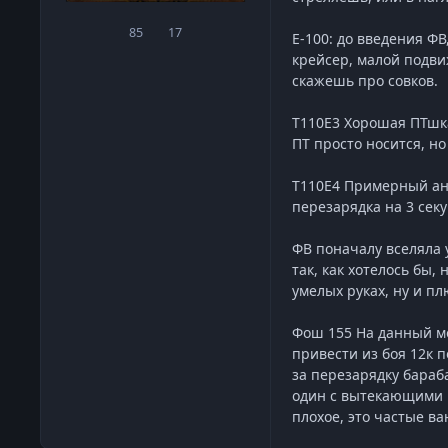
85
17
сообщения
Репутация
Е-100: до введения Ф
крейсер, малой подви
скажешь про совков.
Т110Е3 Хорошая ПТшка,
ПТ просто носится, н
Т110Е4 Примерный анал
перезарядка на 3 сек
ФВ поначалу вселяла у
так, как хотелось бы,
умелых руках, ну и п
Фош 155 На данный мо
привести из боя 12к 
за перезарядку бараба
один с вытекающими п
плохое, это частые в