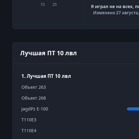
73
25
сообщения
Репутация
Я играл не на всех,
Изменено
27 августа
Лучшая ПТ 10 лвл
1. Лучшая ПТ 10 лвл
Объект 263
Объект 268
JagdPz E-100
T110E3
T110E4