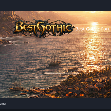
Best Gothic For
 лвл