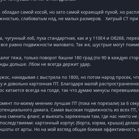
В, обладал самой косой, но зато самой корающей пухой, но рас
жностью, слабоватым нлд, не малых размеров. Хитрый СТ при ж
 чугунный лоб, пуха стандартная, как и у 110Е4 и Об268, пере
о все равно подвижности маловато. Так же, шустрые могут поиме
ог тяжа, только поворот башни 180 град (по 90 в каждую сторон
унды дольше. Лбом не всегда держит удар.
жос, накидывая с выстрела по 1800, но потом народ просек, чт
 ну и довольно картонная ПТ. Благодаря малой распространеннос
люс катается всегда на голде, так что думаю минусы перевешив
мент по-моему мнению лучшая ПТ (пока не порезали) за 6 секу
потенциального дамага. Самая высокая подвижность из всех ПТ,
на сменить фланг, и выехать заряженым там, где нас никто не 
оследствиями: картонный корпус (борта, корма, крыша) делают
аншоты от арты. Но на мой взгляд общая боевая эффективность 