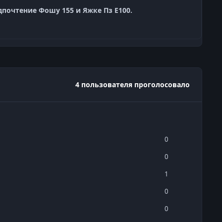
дпочтение Фошу 155 и Яжке Пз Е100.
4 пользователя проголосовало
0
0
1
0
0