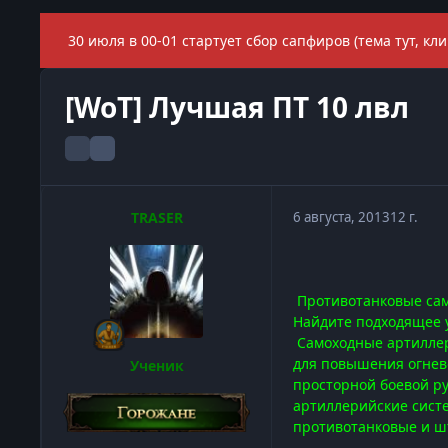
30 июля в 00-01 стартует сбор сапфиров (тема тут, кли
[WoT] Лучшая ПТ 10 лвл
TRASER
6 августа, 2013
12 г.
Противотанковые сам
Найдите подходящее 
Самоходные артиллер
для повышения огнево
Ученик
просторной боевой ру
артиллерийские систе
противотанковые и ш