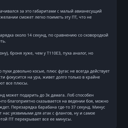
плачивался за это габаритами с малый авианесущий
елании сможет легко поиметь эту ПТ, что не
зарядка около 14 секунд, по сравнению со сковородкой
ть.
у), броня хуже, чем у Т110Е3, пуха аналог, но
о пухи довольно косые, плюс фугас не всегда действует
ти фокусится на ура, живет долго только в крайне
ают все плюсы.
нд может подарить до 3к дамага. Лоб способен
 что благоприятно сказывается на ведении боя, можно
ждет. Перезарядка барабана где-то 37 секунд. Минус
 нас уязвимыми для атак с флангов, ну и самое
этой ПТ перекрывает все ее минусы.