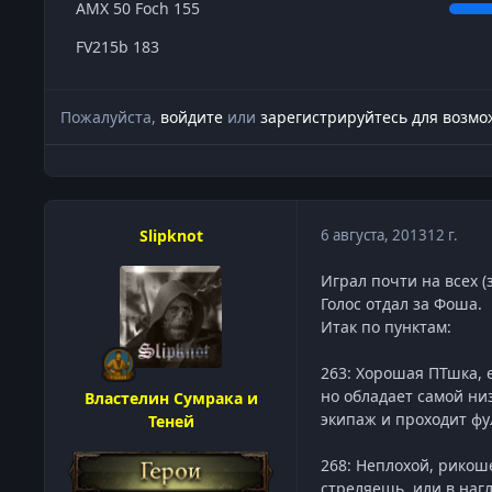
AMX 50 Foch 155
FV215b 183
Пожалуйста,
войдите
или
зарегистрируйтесь
для возмож
Slipknot
6 августа, 2013
12 г.
Играл почти на всех (
Голос отдал за Фоша.
Итак по пунктам:
263: Хорошая ПТшка, 
но обладает самой ни
Властелин Сумрака и
экипаж и проходит фу
Теней
268: Неплохой, рикош
стреляешь, или в нагл