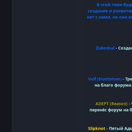
В этой теме бу
создание и развити
нет с нами, но они 
Zuboskal
-
Создал
Volf (Huntsman
)
-
Тр
на благо форума
ADEPT (Reason)
-
перенёс форум на 
Slipknot
-
Пятый Адм