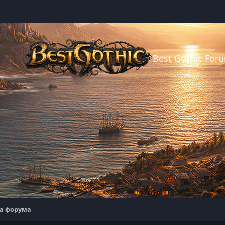
Best Gothic For
та форума