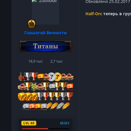
Обновлено 25.02.2017
Half-Orc
теперь в гру
Глашатай Вечности
18,9 тыс
2,7 тыс
сообщения
Репутация
LVL 40
65321