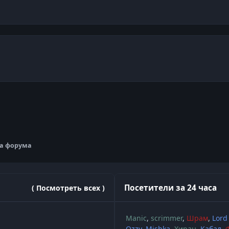
та форума
Посетители за 24 часа
( Посмотреть всех )
Manic
scrimmer
Шрам
Lord
Ozzy
Mishka
Хиран
Кабал