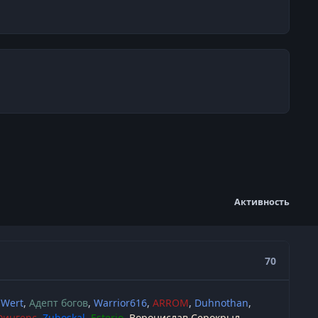
Активность
70
 Wert
Адепт богов
Warrior616
ARROM
Duhnothan
Фингерс
Zuboskal
Esterio
Воронислав Серокрыл