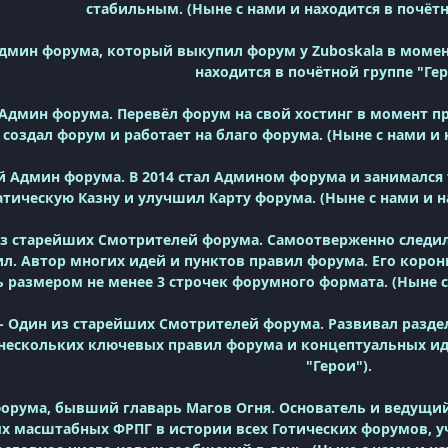
стабильным. (Ныне с нами и находится в почётн
дмин форума, который выкупил форум у Zuboskala в момент
находится
в почётной группе "Ге
дмин форума. Перевёл форум на свой хостинг в момент проб
 создал форум и работает на благо форума.
(Ныне с нами и 
й Админ форума. В 2014 стал Админом форума и занимался
тическую Казну и улучшил Карту форума. (Ныне с нами и 
з старейших Смотрителей форума. Самоотверженно следил
л. Автор многих идей и пунктов правил форума. Его коро
ь размером не менее 3 строчек форумного формата.
(Ныне с
- Один из старейших Смотрителей форума. Развивал разде
нескольких ключевых правил форума и концептуальных иде
"Герои").
орума, бывший главарь Магов Огня. Основатель и ведущий
ых масштабных ФРПГ в истории всех Готических форумов, у