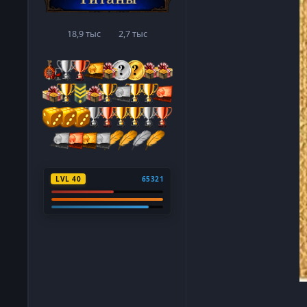
18,9 тыс
2,7 тыс
сообщения
Репутация
LVL 40
65321