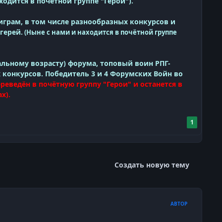
одится в почётной группе "Герои").
играм, в том числе разнообразных конкурсов и
герей.
(Ныне с нами и находится
в почётной группе
альному возрасту) форума, топовый воин РПГ-
конкурсов. Победитель 3 и 4 Форумских Войн во
ереведён в почётную группу "Герои" и останется в
х).
1
Создать новую тему
АВТОР