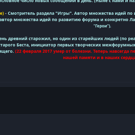
ословное число новых сообщений в день. (Ныне с нами и нах
)
-
Смотритель раздела "Игры". Автор множества идей по 
e
 автор множества идей по развитию форума и конкретно Ла
"Герои"
).
ень древний старожил, но один из старейших людей (по ре
старого Беста, инициатор первых творческих межфорумных 
пящего.
(22 февраля 2017 умер от болезни. Теперь навсегда п
нашей памяти и в наших сердца