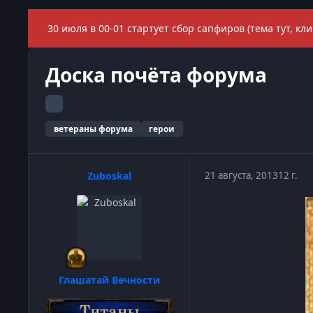
30 июля в 00-01 стартует сбор сапфиров (тема тут, кли
Доска почёта форума
ветераны форума
герои
Zuboskal
21 августа, 2013
12 г.
Глашатай Вечности