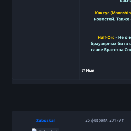
басн
Кактус (
Moonshin
новостей. Также
Half-Orc
-
Не оч
браузерных битв 
главе Братства С
@ Имя
Zuboskal
25 февраля, 2017
9 г.