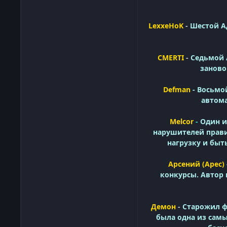
LexxeHoK
-
Шестой А
CMERTI
-
Седьмой А
заново
Defman
- Восьмо
автома
Melcor
-
Один и
нарушителей прави
нагрузку и быт
Арсений (Арес)
конкурсы. Автор 
Демон
-
Старожил ф
была одна из сам