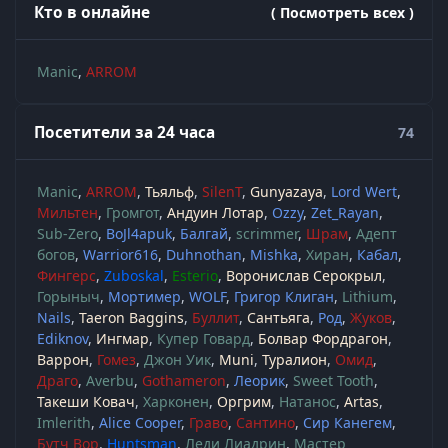
Кто в онлайне
( Посмотреть всех )
Manic
ARROM
Посетители за 24 часа
74
Manic
ARROM
Тьяльф
SilenT
Gunyazaya
Lord Wert
Мильтен
Громгот
Андуин Лотар
Ozzy
Zet_Rayan
Sub-Zero
BoJl4apuk
Балгай
scrimmer
Шрам
Адепт
богов
Warrior616
Duhnothan
Mishka
Хиран
Кабал
Фингерс
Zuboskal
Esterio
Воронислав Серокрыл
Горыныч
Мортимер
WOLF
Григор Клиган
Lithium
Nails
Taeron Baggins
Буллит
Сантьяга
Род
Жуков
Ediknov
Ингмар
Купер Говард
Болвар Фордрагон
Варрон
Гомез
Джон Уик
Muni
Туралион
Омид
Драго
Averbu
Gothameron
Леорик
Sweet Tooth
Такеши Ковач
Харконен
Оргрим
Натанос
Artas
Imlerith
Alice Cooper
Граво
Сантино
Сир Канегем
Бутч Вор
Huntsman
Леди Лиадрин
Мастер