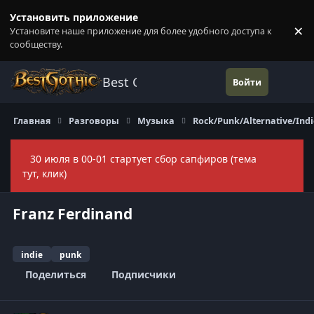
Перейти к содержанию
Установить приложение
×
Установите наше приложение для более удобного доступа к
П
сообществу.
Best Gothic Forums
Войти
Главная
Разговоры
Музыка
Rock/Punk/Alternative/Indi
30 июля в 00-01 стартует сбор сапфиров (тема
Скры
тут, клик)
Franz Ferdinand
indie
punk
Поделиться
Подписчики