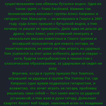
существованием они обязаны бутылке водки. Одна из
таких групп — Franz Ferdinand. Именно так
познакомились вокалист группы Алекс Капранос и
гитарист Ник Маккарти — на вечеринке в Глазго в 2001
году, куда Алекс пришел с бутылкой водки, а Ник
почему-то решил ее присвоить. Дело едва не дошло до
драки, пока Алекс, уже успевший поиграть в
нескольких весьма известных в Глазго группах и
искавший музыкантов для нового состава, не
поинтересовался, не умеет ли Ник играть на ударных.
Ник уцепился за этот шанс избежать драки и соврал —
хотя, будучи контрабасистом и пианистом с
классическим образованием, за ударными не сидел ни
разу.
Впрочем, когда в группу пришел Пол Томпсон,
игравший на ударных в группе The Yummy Fur, где
Капранос одно время подвизался гитаристом, и
возвестил, что хочет играть на гитаре, проблема
решилась сама собой — Пол занял место за ударной
установкой, а Ник взял в руки гитару. Дополнил
квартет басист Боб Харди, знакомый всем по Академии