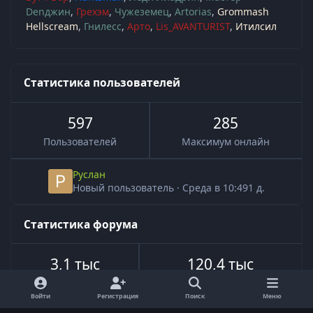
Denджин
Грехэм
Чужеземец
Artorias
Grommash
Hellscream
Гнилесс
Арто
Lis_AVANTURIST
Итилсил
Статистика пользователей
597
285
Пользователей
Максимум онлайн
Руслан
Новый пользователь
·
Среда в 10:49
1 д.
Статистика форума
3,1 тыс
120,4 тыс
Всего тем
Всего сообщений
Войти
Регистрация
Поиск
Меню