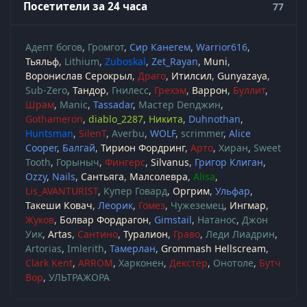
Посетители за 24 часа
77
Адепт богов
Громгот
Сир Канегем
Warrior616
Тьяльф
Lithium
Zuboskal
Zet_Rayan
Muni
Воронислав Серокрыл
Драго
Итилсил
Gunyazaya
Sub-Zero
Тандор
Гнилесс
Грехэм
Варрон
Буллит
Шрам
Manic
Tassadar
Мастер Denджин
Gothameron
diablo_2287
Никита
Duhnothan
Huntsman
SilenT
Averbu
WOLF
scrimmer
Alice
Cooper
Балгай
Тирион Фордринг
Арто
Хиран
Sweet
Tooth
Горыныч
Фингерс
Silvanus
Григор Клиган
Ozzy
Nails
Сантьяга
Малсолевра
Alisa
Lis_AVANTURIST
Купер Говард
Оргрим
Ульфар
Такеши Ковач
Леорик
Гомез
Чужеземец
Ингмар
Жуков
Болвар Фордрагон
Gimstail
Натанос
Джон
Уик
Artas
Сантино
Туралион
Граво
Леди Лиадрин
Artorias
Imlerith
Тамерлан
Grommash Hellscream
Clark Kent
ARROM
Харконен
Декстер
Онотоле
Бутч
Вор
УЛЬТРАЖОРА