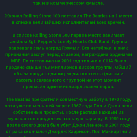
так и в коммерческом смысле.
Журнал Rolling Stone 100 поставил The Beatles на 1 место
в списке величайших исполнителей всех времён.
В списке Rolling Stone 500 первое место занимает
альбом Sgt. Pepper’s Lonely Hearts Club Band. Группа
завоевала семь наград Грэмми. Вся четвёрка, в знак
признания заслуг перед страной, награждена орденами
MBE. По состоянию на 2001 год только в США было
продано свыше 163 миллионов дисков группы. Общий
объём продаж единиц медиа контента (диски и
кассеты) связанного с группой на этот момент
превысил один миллиард экземпляров.
The Beatles прекратили совместную работу в 1970 году,
хотя уже по меньшей мере с 1967 года Пол и Джон вели
собственные проекты. После распада каждый из
музыкантов продолжил сольную карьеру. В 1980 году
возле своего дома был убит Джон Леннон, в 2001 году
от рака скончался Джордж Харрисон. Пол Маккартни и