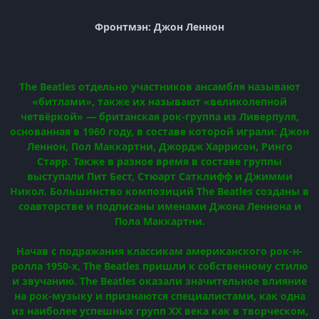
Фронтмэн: Джон Леннон
The Beatles отдельно участников ансамбля называют
«битлами», также их называют «великолепной
четвёркой» — британская рок-группа из Ливерпуля,
основанная в 1960 году, в составе которой играли: Джон
Леннон, Пол Маккартни, Джордж Харрисон, Ринго
Старр. Также в разное время в составе группы
выступали Пит Бест, Стюарт Сатклифф и Джимми
Никол. Большинство композиций The Beatles созданы в
соавторстве и подписаны именами Джона Леннона и
Пола Маккартни.
Начав с подражания классикам американского рок-н-
ролла 1950-х, The Beatles пришли к собственному стилю
и звучанию. The Beatles оказали значительное влияние
на рок-музыку и признаются специалистами, как одна
из наиболее успешных групп XX века как в творческом,