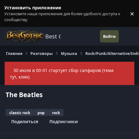
Перейти к содержанию
Установить приложение
×
Установите наше приложение для более удобного доступа к
П
сообществу.
Best Gothic Forums
Войти
Главная
Разговоры
Музыка
Rock/Punk/Alternative/Indi
30 июля в 00-01 стартует сбор сапфиров (тема
Скры
тут, клик)
The Beatles
classic rock
pop
rock
Поделиться
Подписчики