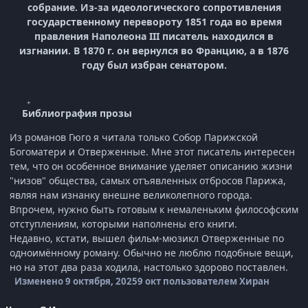
собрание. Из-за идеологического сопротивления
государственному перевороту 1851 года во время
правления Наполеона III писатель находился в
изгнании. В 1870 г. он вернулся во Францию, а в 1876
году был избран сенатором.
Библиография прозы
Из романов Гюго я читала только Собор Парижской
Богоматери и Отверженные. Мне этот писатель интересен
тем, что он особенное внимание уделяет описанию жизни
"низов" общества, самых отъявленных отбросов Парижа,
являя нам изнанку внешне великолепного города.
Впрочем, нужно быть готовым к немаленьким философским
отступлениям, которыми наполнены его книги.
Недавно, кстати, вышел фильм-мюзикл Отверженные по
одноимённому роману. Обычно не люблю подобные вещи,
но на этот два раза ходила, настолько здорово поставлен.
Изменено
9 октября, 2025
9 окт
пользователем Хиран