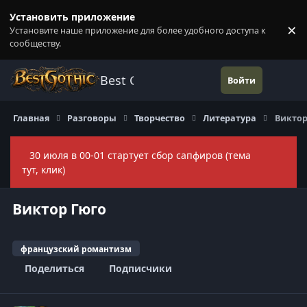
Перейти к содержанию
Установить приложение
×
Установите наше приложение для более удобного доступа к
П
сообществу.
Best Gothic Forums
Войти
Главная
Разговоры
Творчество
Литература
Виктор
30 июля в 00-01 стартует сбор сапфиров (тема
Скры
тут, клик)
Виктор Гюго
французский романтизм
Поделиться
Подписчики