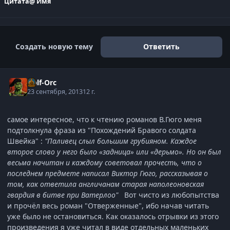
Цитата
@ Имя
Создать новую тему
Ответить
Half-Orc
23 сентября, 2013
12 г.
самое интересное, что к чтению романов В.Гюго меня
подтолкнула фраза из "Похождений Бравого солдата
Швейка" :
"Паливец слыл большим грубияном. Каждое
второе слово у него было «задница» или «дерьмо». Но он был
весьма начитан и каждому советовал прочесть, что о
последнем предмете написал Виктор Гюго, рассказывая о
том, как ответила англичанам старая наполеоновская
гвардия в битве при Ватерлоо"
Вот чисто из любопытства
и прочёл весь роман "Отверженные", ибо начав читать
уже было не остановиться. Как оказалось отрывки из этого
произведения я уже читал в виде отдельных маленьких