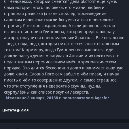
С "Человеком, который смеётся" дела обстоят ещё хуже.
Сама история этого человека, его жизни, любви и
страшная развязка (это не спойлер, произведение
слишком известное) могли бы уместиться в несколько
страниц. Я не про сокращения. А если реально сесть и
выписать историю Гуинплена, которая представлена у
автора, получится очень маленький рассказ. Всё остальное
- вода, вода, вода, которая никак не связана с остальным
текстом! К примеру, когда Гуинплен возвышается, идёт
долгое рассуждение о титулах в Англии и их носителях, с
педантичным перечислением имён в хронологическом
порядке. Это длится бесконечно долго и занимает львиную
долю книги. Словно Гюго сам забыл о чём писал, и начал
писать о чём-то совершенно другом. И самое страшное,
что эти отступления невероятно скучны, нудны,
скурпулёзны как список покупки лекарств.
Изменено
8 января, 2018
8 г.
пользователем Agasfer
Цитата
@ Имя