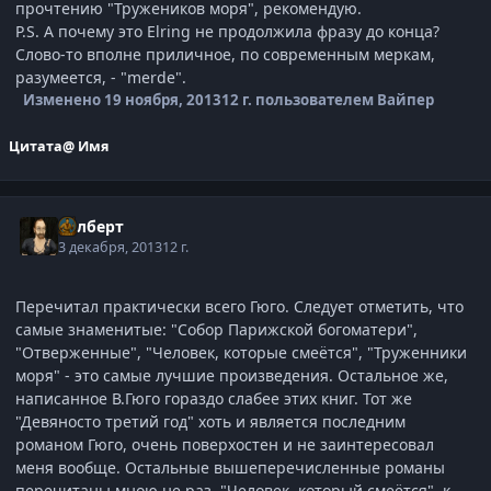
прочтению "Тружеников моря", рекомендую.
P.S. А почему это Elring не продолжила фразу до конца?
Слово-то вполне приличное, по современным меркам,
разумеется, - "merde".
Изменено
19 ноября, 2013
12 г.
пользователем Вайпер
Цитата
@ Имя
Гилберт
3 декабря, 2013
12 г.
Перечитал практически всего Гюго. Следует отметить, что
самые знаменитые: "Собор Парижской богоматери",
"Отверженные", "Человек, которые смеётся", "Труженники
моря" - это самые лучшие произведения. Остальное же,
написанное В.Гюго гораздо слабее этих книг. Тот же
"Девяносто третий год" хоть и является последним
романом Гюго, очень поверхостен и не заинтересовал
меня вообще. Остальные вышеперечисленные романы
перечитаны мною не раз. "Человек, который смеётся", к