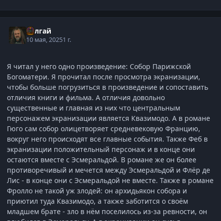
Балгай
10 мая, 2025
1 г.
Я читал у него одно произведение: Собор Парижской
Богоматери. Я прочитал после просмотра экранизации,
чтобы больше погрузиться в произведение и сопоставить
отличия книги и фильма. А отличия довольно
существенные и главная из них что центральным
персонажем экранизации является Квазимодо. А в романе
Гюго сам собор олицетворяет средневековую Францию,
вокруг него происходят все главные события. Также Феб в
экранизации положительный персонаж и в конце они
остаются вместе с Эсмеральдой. В романе же он более
противоречивый и мечется между Эсмеральдой и Флёр де
Лис - в конце они с Эсмеральдой не вместе. Также в романе
Фролло не такой уж злодей: он архидьякон собора и
приютил туда Квазимодо, а также заботится о своём
младшем брате - зло в нём поселилось из-за ревности, он