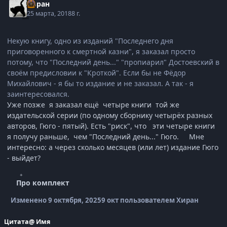
Хиран
25 марта, 2018
8 г.
Некую книгу, одно из изданий "Последнего дня
приговоренного к смертной казни", я заказал просто
потому, что "Последний день..." "пропиарил" Достоевский в
своём предисловии к "Кроткой". Если бы не Фёдор
Михайлович - я бы то издание и не заказал. А так - я
заинтересовался.
Уже позже я заказал ещё четыре книги той же
издательской серии (по одному сборнику четырёх разных
авторов, Гюго - пятый). Есть "риск", что эти четыре книги
я получу раньше, чем "Последний день..." Гюго. Мне
интересно: а через сколько месяцев (или лет) издание Гюго
- выйдет?
Про комплект
Изменено
9 октября, 2025
9 окт
пользователем Хиран
Цитата
@ Имя