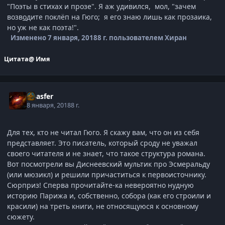
"Поэты в стихах и прозе". Я аж удивился, мол, "зачем
возв
о
дите поклёп на Гюго; я его знаю лишь как прозаика,
но уж не как поэта!".
Изменено
7 января, 2018
8 г.
пользователем Хиран
Цитата
@ Имя
Agasfer
8 января, 2018
8 г.
Для тех, кто не читал Гюго. Я скажу вам, что он из себя
представляет. Это писатель, который сроду не уважал
своего читателя и не знает, что такое структура романа.
Вот посмотрели вы Диснеевский мультик про Эсмеральду
(или мюзикл) и решили причаститься к первоисточнику.
Сюрприз! Сперва прочитайте-ка невероятно нудную
историю Парижа и, собственно, собора (как его строили и
красили) на треть книги, не относящуюся к основному
сюжету.