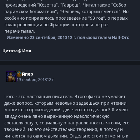
произведений "Козетта", "Гаврош". Читал также "Собор
парижской богоматери", "Человек, который смеётся". Но
особенно понравилось произведение "93 год", о первых
годах революции во Франции, которое я не раз
перечитывал.
Изменено
23 сентября, 2013
12 г.
пользователем Half-Orc
Цитата
@ Имя
Вайпер
19 ноября, 2013
12 г.
Гюго - это настоящий писатель. Этого факта не умаляет
даже вопрос, которым невольно задаешься при чтении
многих его произведений: для чего это сделано? Я имею
ввиду очень явно выраженную идеологическую
составляющую, социальную направленность, что ли, его
творений. Но это действительно творения, в потому и
читаются на одном дыхании. Отдельно стоит отметить к