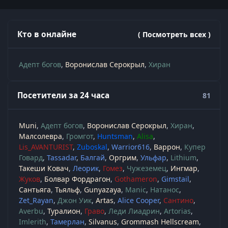
Кто в онлайне
( Посмотреть всех )
Адепт богов
Воронислав Серокрыл
Хиран
Посетители за 24 часа
81
Muni
Адепт богов
Воронислав Серокрыл
Хиран
Малсолевра
Громгот
Huntsman
Alisa
Lis_AVANTURIST
Zuboskal
Warrior616
Варрон
Купер
Говард
Tassadar
Балгай
Оргрим
Ульфар
Lithium
Такеши Ковач
Леорик
Гомез
Чужеземец
Ингмар
Жуков
Болвар Фордрагон
Gothameron
Gimstail
Сантьяга
Тьяльф
Gunyazaya
Manic
Натанос
Zet_Rayan
Джон Уик
Artas
Alice Cooper
Сантино
Averbu
Туралион
Граво
Леди Лиадрин
Artorias
Imlerith
Тамерлан
Silvanus
Grommash Hellscream