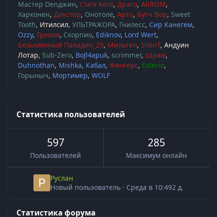
Мастер Denджин
Clark Kent
Драго
ARROM
Харконен
Декстер
Онотоле
Арто
Бутч Вор
Sweet
Tooth
Итилсил
УЛЬТРАЖОРА
Гнилесс
Сир Канегем
Ozzy
Грехэм
Скорпио
Ediknov
Lord Wert
Безымянный Паладин_25
Мильтен
SilenT
Андуин
Лотар
Sub-Zero
BoJl4apuk
scrimmer
Шрам
Duhnothan
Mishka
Кабал
Фингерс
Esterio
Горыныч
Мортимер
WOLF
Статистика пользователей
597
285
Пользователей
Максимум онлайн
Руслан
Новый пользователь
·
Среда в 10:49
2 д.
Статистика форума