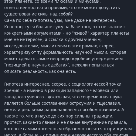
этой планете, со всеми плюсами и минусами,
ответственностью и правами, что не может допустить
существование силы над собой?
Сама по себе гипотеза, увы, мне даже не интересна.
Конечно, тут я больше сужу на базе того, что не знаком с
конкретными аргументами - но "живой" характер планеты
мне не интересен, а ссылки к другим ученым,
исследователям, мыслителям в этих рамках, скорее,
характеризуют ту формальность научной мысли, которая
может сделать самое неправдоподобное утверждением
"позицией в научных дебатах", нежели попытаться
описать реальность, как она есть.
Гипотеза интереснее, скорее, с социологической точки
зрения - а именно в реакции западного человека или
западного ученого - доказывая, что современная наука
является больше состязанием остроумия и тщеславия,
нежели реальным рациональным способом познания. А
так же то, что в науке до сих пор сильны традиции,
протест, какие-то явные и не явные внутренние правила,
которые самым косвенным образом относятся к принципам
науки, а больше - к принципам человеческого общежития.