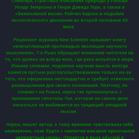
Спенсера, страстных описаниях природы у Ральфа
Уолдо Эмерсона и Генри Дэвида Торо, а также в
«Безмолвной весне» Рейчел Карсон и подъёме
экологического движения во второй половине XX
века.
Рецензент журнала New Scientist называет книгу
«впечатляющей проповедью эволюции научного
мышления». Г-н Рьюз обращает внимание читателя на
то, что далеко не всегда ясно, где река вольётся в море.
Иными словами, подлинно научная мысль иногда
кажется пустым разглагольствованием только из-за
того, что оформлена нестандартно и требует ответного
размышления для своего понимания. Поэтому, по
словам г-на Рьюза, наука так промахнулась с
признанием гипотезы Геи, которая на самом деле
нисколько не выбивается из традиций западной
мысли.
Наука, пишет автор, к тому времени чувствовала себя
неуверенно, «как будто с чаепития викария просочился
неприятный запах». (Имеется в виду обычай в