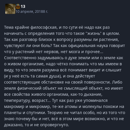
kl-13
10 апреля, 2018
8 г.
Тема крайне философская, и по сути её надо как раз
начинать с определения того что такое "жизнь" в целом.
Так как разговор близок к вопросу разумны ли растения,
чувствуют ли они боль? Так как официальная наука говорит
что у растений нет нервов, нет мозга и прочее...
Соответственно задумываясь о духе земли или о земле как
о живом организме, надо чётко понимать что мы имеем в
виду, то что земля разумна всё понимает видит и слышит
(и у неё есть та самая душа), и она действует
соответствующие обстановке на своей поверхности. Либо
земля физический объект не смыслящий объект, но имеет
все свойства живого организма, как-то дыхание,
температуру, возраст... Тут как раз уже упоминался
макромир и микромир, те-же атомы и молекулы похожи на
планеты и спутники. Теорию не читал особо, но из того что
знаю почему-бы и нет, всё в этом мире возможно, и что не
доказано, то и не опровергнуто.