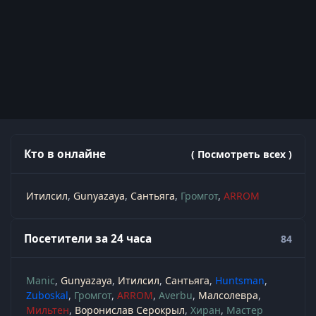
Кто в онлайне
( Посмотреть всех )
Итилсил
Gunyazaya
Сантьяга
Громгот
ARROM
Посетители за 24 часа
84
Manic
Gunyazaya
Итилсил
Сантьяга
Huntsman
Zuboskal
Громгот
ARROM
Averbu
Малсолевра
Мильтен
Воронислав Серокрыл
Хиран
Мастер