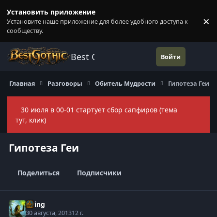
Перейти к содержанию
Установить приложение
×
Установите наше приложение для более удобного доступа к
П
сообществу.
Best Gothic Forums
Войти
Главная
Разговоры
Обитель Мудрости
Гипотеза Геи
30 июля в 00-01 стартует сбор сапфиров (тема
Скры
тут, клик)
Гипотеза Геи
Поделиться
Подписчики
Elring
30 августа, 2013
12 г.