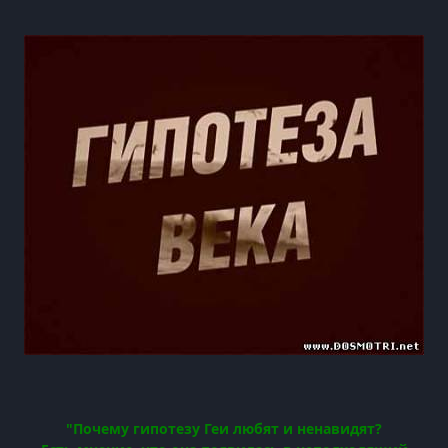
"Почему гипотезу Геи любят и ненавидят?