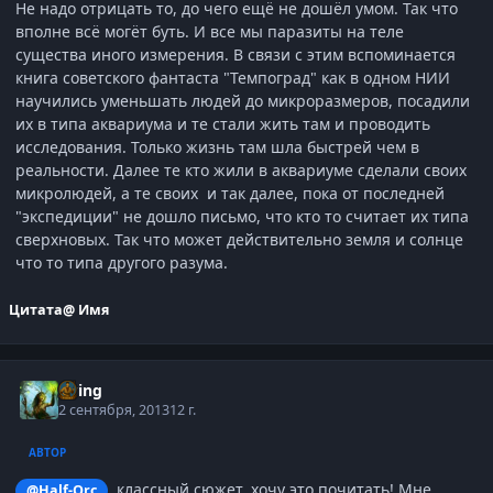
Не надо отрицать то, до чего ещё не дошёл умом. Так что
вполне всё могёт буть. И все мы паразиты на теле
существа иного измерения. В связи с этим вспоминается
книга советского фантаста "Темпоград" как в одном НИИ
научились уменьшать людей до микроразмеров, посадили
их в типа аквариума и те стали жить там и проводить
исследования. Только жизнь там шла быстрей чем в
реальности. Далее те кто жили в аквариуме сделали своих
микролюдей, а те своих и так далее, пока от последней
"экспедиции" не дошло письмо, что кто то считает их типа
сверхновых. Так что может действительно земля и солнце
что то типа другого разума.
Цитата
@ Имя
Elring
2 сентября, 2013
12 г.
АВТОР
, классный сюжет, хочу это почитать! Мне
@Half-Orc