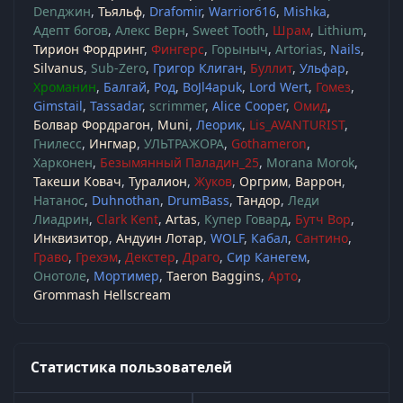
Denджин
Тьяльф
Drafomir
Warrior616
Mishka
Адепт богов
Алекс Верн
Sweet Tooth
Шрам
Lithium
Тирион Фордринг
Фингерс
Горыныч
Artorias
Nails
Silvanus
Sub-Zero
Григор Клиган
Буллит
Ульфар
Хроманин
Балгай
Род
BoJl4apuk
Lord Wert
Гомез
Gimstail
Tassadar
scrimmer
Alice Cooper
Омид
Болвар Фордрагон
Muni
Леорик
Lis_AVANTURIST
Гнилесс
Ингмар
УЛЬТРАЖОРА
Gothameron
Харконен
Безымянный Паладин_25
Morana Morok
Такеши Ковач
Туралион
Жуков
Оргрим
Варрон
Натанос
Duhnothan
DrumBass
Тандор
Леди
Лиадрин
Clark Kent
Artas
Купер Говард
Бутч Вор
Инквизитор
Андуин Лотар
WOLF
Кабал
Сантино
Граво
Грехэм
Декстер
Драго
Сир Канегем
Онотоле
Мортимер
Taeron Baggins
Арто
Grommash Hellscream
Статистика пользователей