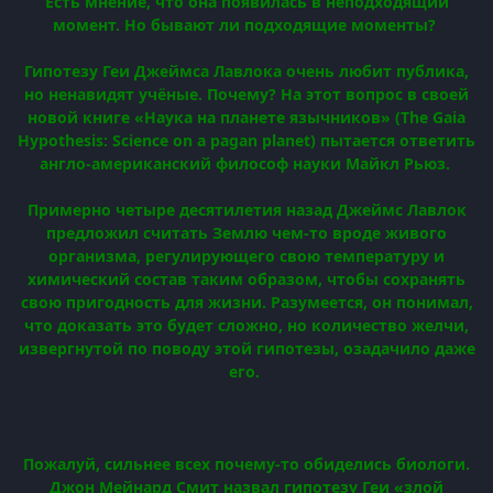
Есть мнение, что она появилась в неподходящий
момент. Но бывают ли подходящие моменты?
Гипотезу Геи Джеймса Лавлока очень любит публика,
но ненавидят учёные. Почему? На этот вопрос в своей
новой книге «Наука на планете язычников» (The Gaia
Hypothesis: Science on a pagan planet) пытается ответить
англо-американский философ науки Майкл Рьюз.
Примерно четыре десятилетия назад Джеймс Лавлок
предложил считать Землю чем-то вроде живого
организма, регулирующего свою температуру и
химический состав таким образом, чтобы сохранять
свою пригодность для жизни. Разумеется, он понимал,
что доказать это будет сложно, но количество желчи,
извергнутой по поводу этой гипотезы, озадачило даже
его.
Пожалуй, сильнее всех почему-то обиделись биологи.
Джон Мейнард Смит назвал гипотезу Геи «злой