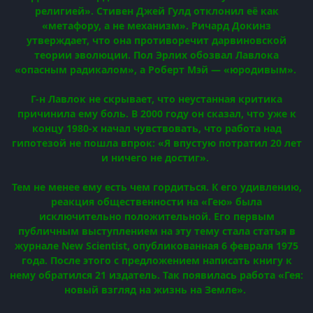
религией». Стивен Джей Гулд отклонил её как
«метафору, а не механизм». Ричард Докинз
утверждает, что она противоречит дарвиновской
теории эволюции. Пол Эрлих обозвал Лавлока
«опасным радикалом», а Роберт Мэй — «юродивым».
Г-н Лавлок не скрывает, что неустанная критика
причинила ему боль. В 2000 году он сказал, что уже к
концу 1980-х начал чувствовать, что работа над
гипотезой не пошла впрок: «Я впустую потратил 20 лет
и ничего не достиг».
Тем не менее ему есть чем гордиться. К его удивлению,
реакция общественности на «Гею» была
исключительно положительной. Его первым
публичным выступлением на эту тему стала статья в
журнале New Scientist, опубликованная 6 февраля 1975
года. После этого с предложением написать книгу к
нему обратился 21 издатель. Так появилась работа «Гея:
новый взгляд на жизнь на Земле».