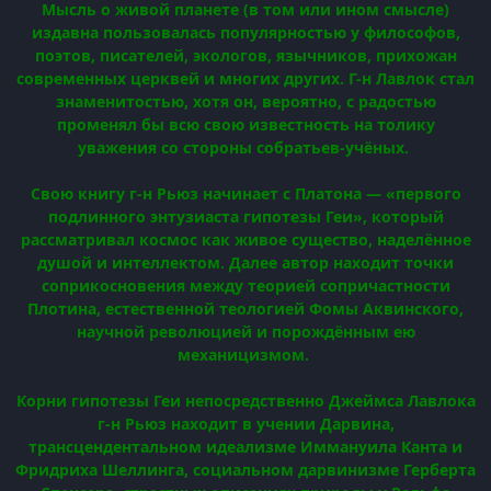
Мысль о живой планете (в том или ином смысле)
издавна пользовалась популярностью у философов,
поэтов, писателей, экологов, язычников, прихожан
современных церквей и многих других. Г-н Лавлок стал
знаменитостью, хотя он, вероятно, с радостью
променял бы всю свою известность на толику
уважения со стороны собратьев-учёных.
Свою книгу г-н Рьюз начинает с Платона — «первого
подлинного энтузиаста гипотезы Геи», который
рассматривал космос как живое существо, наделённое
душой и интеллектом. Далее автор находит точки
соприкосновения между теорией сопричастности
Плотина, естественной теологией Фомы Аквинского,
научной революцией и порождённым ею
механицизмом.
Корни гипотезы Геи непосредственно Джеймса Лавлока
г-н Рьюз находит в учении Дарвина,
трансцендентальном идеализме Иммануила Канта и
Фридриха Шеллинга, социальном дарвинизме Герберта