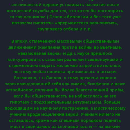
англиканской церкви устраивать чаепития после
воскресной службы для тех, кто хотел бы поговорить
со священником.) Основы биологии и без того уже
потрясли гипотезы «прерывистого равновесия»,
группового отбора и т. п.
В эпоху, отмеченную массовыми общественными
движениями (кампания против войны во Вьетнаме,
«Безмолвная весна» и др.), науке пришлось
конкурировать с самыми разными псевдонауками и
стремлением выдать желаемое за действительное,
поэтому любая новинка принималась в штыки.
Возможно, г-н Лавлок, к тому времени хорошо
зарекомендовавший себя как химик, биофизик и даже
астробиолог, получил бы более благосклонной приём,
если бы общественность не набросилась на его
гипотезу с подозрительным энтузиазмом, больше
подходящим не научному построению, а мистическому
учению вроде исцеления верой. Учёным ничего не
оставалось, кроме как спешным порядком поднять
мост в свой замок из слоновой кости — на всякий