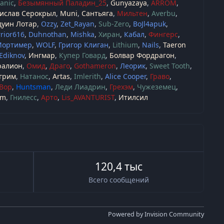
anic
Безымянный Паладин_25
Gunyazaya
ARROM
ислав Серокрыл
Muni
Сантьяга
Мильтен
Averbu
дуин Лотар
Ozzy
Zet_Rayan
Sub-Zero
BoJl4apuk
rior616
Duhnothan
Mishka
Хиран
Кабал
Фингерс
Мортимер
WOLF
Григор Клиган
Lithium
Nails
Taeron
Ediknov
Ингмар
Купер Говард
Болвар Фордрагон
ралион
Омид
Драго
Gothameron
Леорик
Sweet Tooth
грим
Натанос
Artas
Imlerith
Alice Cooper
Граво
 Вор
Huntsman
Леди Лиадрин
Грехэм
Чужеземец
am
Гнилесс
Арто
Lis_AVANTURIST
Итилсил
120,4 тыс
Всего сообщений
Powered by
Invision Community