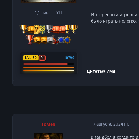
1,1 тыс
511
сообщения
Репутация
Интересный игровой в
было играть нелегко, 
LVL 50
10790
V
Цитата
@ Имя
Гомез
17 августа, 2024
1 г.
В гандбол я когда-то