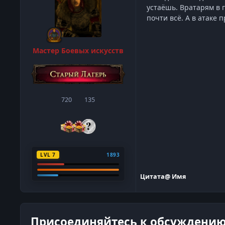
устаёшь. Вратарям в г
почти всё. А в атаке 
Мастер Боевых искусств
720
135
сообщения
Репутация
LVL 7
1893
Цитата
@ Имя
Присоединяйтесь к обсуждени