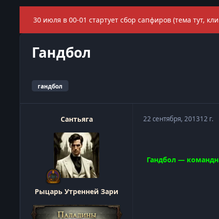
30 июля в 00-01 стартует сбор сапфиров (тема тут, кли
Гандбол
гандбол
Сантьяга
22 сентября, 2013
12 г.
Гандбол — командна
Рыцарь Утренней Зари