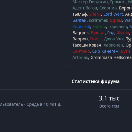
Мастер Denджин
Громгот
M
Адепт богов
Скорпио
Ворон
Тьяльф
SilenT
Lord Wert
Ан
Балгай
scrimmer
Шрам
War
Zuboskal
Esterio
Горыныч
Baggins
Буллит
Род
Жуков
Варрон
Гомез
Джон Уик
Ту
Такеши Ковач
Харконен
Ор
Сантино
Сир Канегем
Бутч
Artorias
Grommash Hellscre
Статистика форума
3,1 тыс
льзователь
·
Среда в 10:49
1 д.
Всего тем