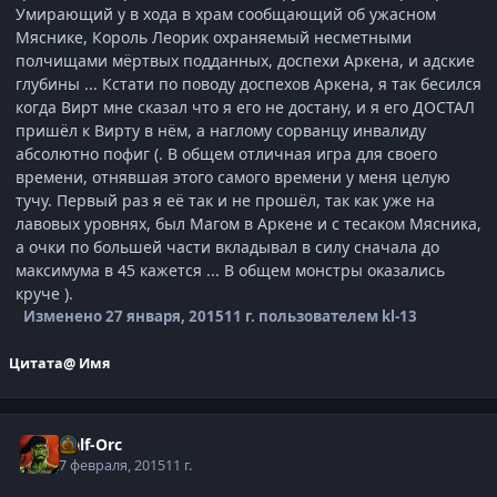
Умирающий у в хода в храм сообщающий об ужасном
Мяснике, Король Леорик охраняемый несметными
полчищами мёртвых подданных, доспехи Аркена, и адские
глубины ... Кстати по поводу доспехов Аркена, я так бесился
когда Вирт мне сказал что я его не достану, и я его ДОСТАЛ
пришёл к Вирту в нём, а наглому сорванцу инвалиду
абсолютно пофиг (. В общем отличная игра для своего
времени, отнявшая этого самого времени у меня целую
тучу. Первый раз я её так и не прошёл, так как уже на
лавовых уровнях, был Магом в Аркене и с тесаком Мясника,
а очки по большей части вкладывал в силу сначала до
максимума в 45 кажется ... В общем монстры оказались
круче ).
Изменено
27 января, 2015
11 г.
пользователем kl-13
Цитата
@ Имя
Half-Orc
7 февраля, 2015
11 г.