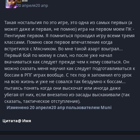
20 апреля
20 апр
Такая ностальгия по это игре, это одна из самых первых (а
может даже и первая, не помню) игра на первом моем ПК -
Пентиуме первом. Я помниться проходил игру всеми тремя
классами. Помню свое первое впечатление когда
встретился с Мясником. Во мне такой азарт взыграл...
Первый бой по моему я слил, но после уже начал
вкачиваться как следует прежде чем к нему соваться. Он
можно сказать меня научил как следует подготавливаться к
боссам в РПГ играх вообще. С тех пор я запомнил его урок
на всю жизнь и уже не совался так бездумно к боссам...
пытаясь понять когда они выскочат или иногда даже
убегая от них, если внезапно из-засады выскакивали (так
сказать, тактическое отступление).
Изменено
20 апреля
20 апр
пользователем Muni
Цитата
@ Имя