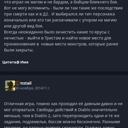
что играл не магом и не бардом, а бойцом ближнего боя.
Вот не могу вспомнить - были ли там такие же последствия
при смерти как и в Д2. И выбирался ли тип персонажа
изначально или его так раскачивали с упором на магию
или другой вид боя.
Всегда неожиданно было зачистить какие то ярусы с
нечистью - выйти в Тристам и найти новое место для
проникновения в новые места монстров, которые ранее
были закрыты.
Цитата
@ Имя
Gimstail
30 ноября, 2014
11 г.
Отличная игра, помню как проходил её давным-давно и не
мог оторваться. Свободы действий в Diablo значительно
меньше, чем в Diablo 2, зато перепроходить одни и те же
задания, подземелья, боссов можно бесконечно. Разными
героями, на разных уровнях сложности. Графика давно