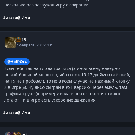
несколько раз загружал игру с сохранки.
Цитата
@ Имя
kl-13
7 февраля, 2015
11 г.
,
@Half-Orc
Если тебя так напугала графика (а иной всему наверно
новый большой монитор, ибо на жк 15-17 дюймов всё окей,
на 19 не пробовал), то не в коем случае не нажимай кнопку
Z в игре ))). Ну либо сыграй в PS1 версию через эмуль, там
графика круче (к примеру вода в речке течёт и птички
летают), и в игре есть ускорение движения.
Цитата
@ Имя
Muni