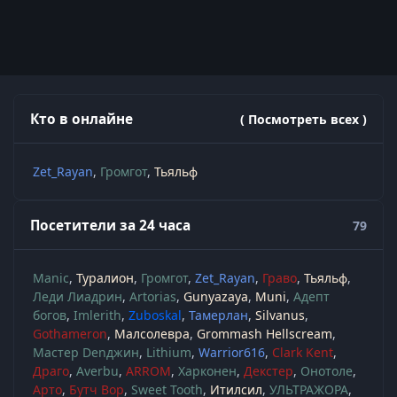
Кто в онлайне
( Посмотреть всех )
Zet_Rayan
Громгот
Тьяльф
Посетители за 24 часа
79
Manic
Туралион
Громгот
Zet_Rayan
Граво
Тьяльф
Леди Лиадрин
Artorias
Gunyazaya
Muni
Адепт
богов
Imlerith
Zuboskal
Тамерлан
Silvanus
Gothameron
Малсолевра
Grommash Hellscream
Мастер Denджин
Lithium
Warrior616
Clark Kent
Драго
Averbu
ARROM
Харконен
Декстер
Онотоле
Арто
Бутч Вор
Sweet Tooth
Итилсил
УЛЬТРАЖОРА