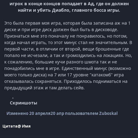
игрок в конце концов попадает в Ад, где он должен
найти и убить Диабло, главного босса игры.
Это была первая моя игра, которая была записана аж на 1
диске и при игре диск должен был быть в дисководе.
Признаться мне это поначалу не понравилось, но потом,
когда начал играть, то этот минус стал не значительным. В
первой части, в отличии от второй, вещи брошенные где
попало не исчезали, а так и громоздились на локациях. Но,
к сожалению, большие кучи разного шмота так и не
понадобились мне в игре. Единственный минус (возможно
моего только диска) на 7 или 17 уровне "катакомб" игра
отказывалась сохраняться. Приходилось подниматься на
предыдущий этаж и там делать сейв.
Скриншоты
Изменено
20 апреля
20 апр
пользователем Zuboskal
Цитата
@ Имя