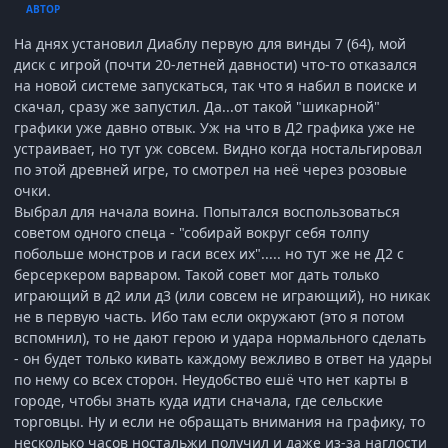
АВТОР
На днях установил Диаблу первую для винды 7 (64), мой
диск с игрой (почти 20-летней давности) что-то отказался
на новой системе запускаться, так что я набил в поиске и
скачал, сразу же запустил. Да...от такой "шикарной"
графики уже давно отвык. Уж на что в Д2 графика уже не
устраивает, но тут уж совсем. Видно когда ностальгировал
по этой древней игре, то смотрел на неё через розовые
очки.
Выбрал для начала воина. Попытался воспользоваться
советом одного спеца - "собирай вокруг себя толпу
побольше монстров и гаси всех их"..... но тут же не Д2 с
берсеркером варваром. Такой совет мог дать только
играющий в д2 или д3 (или совсем не играющий), но никак
не в первую часть. Ибо там если окружают (это я потом
вспомнил), то не дают герою и удара нормального сделать
- он будет только кивать каждому вежливо в ответ на удары
по нему со всех сторон. Неудобство ешё что нет карты в
городе, чтобы знать куда идти сначала, где сельские
торговцы. Ну и если не обращать внимания на графику, то
несколько часов ностальжи получил и даже из-за наглости