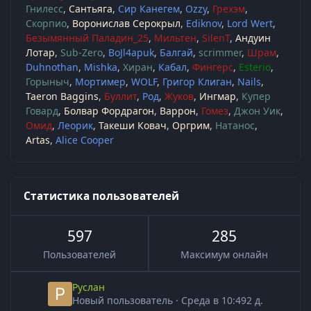
Гнилесс
Сантьяга
Сир Канегем
Ozzy
Грехэм
Скорпио
Воронислав Серокрыл
Ediknov
Lord Wert
Безымянный Паладин_25
Мильтен
SilenT
Андуин
Лотар
Sub-Zero
BoJl4apuk
Балгай
scrimmer
Шрам
Duhnothan
Mishka
Хиран
Кабал
Фингерс
Esterio
Горыныч
Мортимер
WOLF
Григор Клиган
Nails
Taeron Baggins
Буллит
Род
Жуков
Ингмар
Купер
Говард
Болвар Фордрагон
Варрон
Гомез
Джон Уик
Омид
Леорик
Такеши Ковач
Оргрим
Натанос
Artas
Alice Cooper
Статистика пользователей
597
285
Пользователей
Максимум онлайн
Руслан
Новый пользователь
·
Среда в 10:49
2 д.