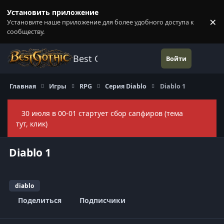
Перейти к содержанию
Установить приложение
×
Установите наше приложение для более удобного доступа к
П
сообществу.
Best Gothic Forums
Войти
Главная
Игры
RPG
Серия Diablo
Diablo 1
30 июля в 00-01 стартует сбор сапфиров (тема
Скры
тут, клик)
Diablo 1
diablo
Поделиться
Подписчики