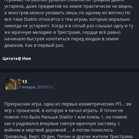
устарела, даже предметов на земле практически не видно,
а монстров можно узнавать лишь по одному их воплю) Но
всё-таки Diablo относится к тем играм, которые морально
никогда не устареют. Когда я в сотый раз слышал одну и ту
же мрачную мелодию в Тристраме, сердце всё равно
начинало быстрее колотиться перед входом в земли
демонов. Как в первый раз.
Цитата
@ Имя
kl-13
27 января, 2015
11 г.
Прекрасная игра, одна из первых изометрических РП... эм
игр с прокачкой, в которую я начал играть. Я точно не
помню что было Раньше Diablo 1 или Князь 1, но помню
как я радовался впервые смотря мрачную заставку, с
войном и мёртвой деревней ... А потом понеслось
Гризвольд, Вирт, Огден, Пепин и другие жители Тристрама.