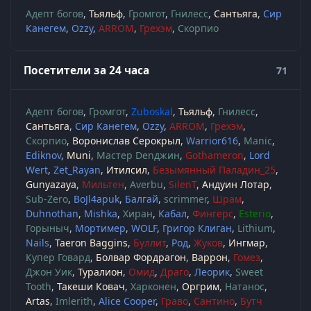
Адепт богов
Тьяльф
Громгот
Гнилесс
Сантьяга
Сир
Канегем
Ozzy
ARROM
Грехэм
Скорпио
Посетители за 24 часа
71
Адепт богов
Громгот
Zuboskal
Тьяльф
Гнилесс
Сантьяга
Сир Канегем
Ozzy
ARROM
Грехэм
Скорпио
Воронислав Серокрыл
Warrior616
Manic
Ediknov
Muni
Мастер Denджин
Gothameron
Lord
Wert
Zet_Rayan
Итилсил
Безымянный Паладин_25
Gunyazaya
Мильтен
Averbu
SilenT
Андуин Лотар
Sub-Zero
BoJl4apuk
Балгай
scrimmer
Шрам
Duhnothan
Mishka
Хиран
Кабал
Фингерс
Esterio
Горыныч
Мортимер
WOLF
Григор Клиган
Lithium
Nails
Taeron Baggins
Буллит
Род
Жуков
Ингмар
Купер Говард
Болвар Фордрагон
Варрон
Гомез
Джон Уик
Туралион
Омид
Драго
Леорик
Sweet
Tooth
Такеши Ковач
Харконен
Оргрим
Натанос
Artas
Imlerith
Alice Cooper
Граво
Сантино
Бутч