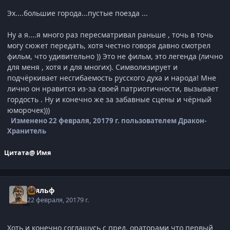
Эх....большие города...пустые поезда ...
Ну а я....я много раз пересматривал раньше , точь в точь
могу сюжет передать, хотя честно говоря давно смотрел
фильм, что удивительно )) Это не фильм, это легенда (лично
для меня , хотя и для многих). Символизирует и
подчёркивает несгибаемость русского духа и народа! Мне
лично он нравится из-за своей патриотичности, вызывает
гордость . Ну и конечно же за забавные сцены и чёрный
юморочек)))
Изменено
22 февраля, 2017
9 г.
пользователем Дракон-
Хранитель
Цитата
@ Имя
Тьяльф
22 февраля, 2017
9 г.
Хоть и конечно соглашусь с пред. ораторами что первый