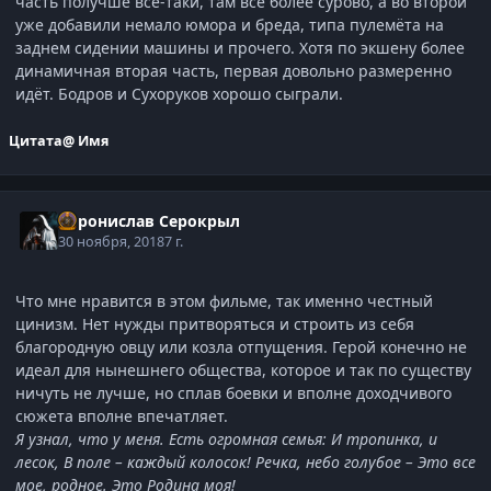
часть получше всё-таки, там всё более сурово, а во второй
уже добавили немало юмора и бреда, типа пулемёта на
заднем сидении машины и прочего. Хотя по экшену более
динамичная вторая часть, первая довольно размеренно
идёт. Бодров и Сухоруков хорошо сыграли.
Цитата
@ Имя
Воронислав Серокрыл
30 ноября, 2018
7 г.
Что мне нравится в этом фильме, так именно честный
цинизм. Нет нужды притворяться и строить из себя
благородную овцу или козла отпущения. Герой конечно не
идеал для нынешнего общества, которое и так по существу
ничуть не лучше, но сплав боевки и вполне доходчивого
сюжета вполне впечатляет.
Я узнал, что у меня. Есть огромная семья: И тропинка, и
лесок, В поле – каждый колосок! Речка, небо голубое – Это все
мое, родное. Это Родина моя!