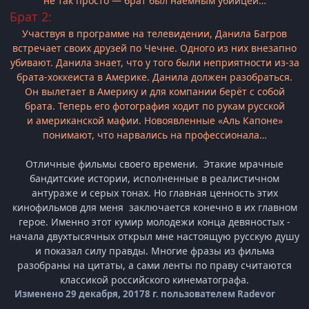
не так просто — брат был наемным убийцей…
Брат 2:
Участвуя в программе на телевидении, Данила Багров
встречает своих друзей по Чечне. Одного из них внезапно
убивают. Данила знает, что у того были неприятности из-за
брата-хоккеиста в Америке. Данила должен разобраться.
Он вылетает в Америку и для компании берёт с собой
брата. Теперь его фотография ходит по рукам русской
и американской мафии. Новоявленные «Аль Капоне»
понимают, что нарвались на профессионала…
Отличные фильмы своего времени. Этакие мрачные
бандитские истории, исполненные в реалистичном
антураже и серых тонах. Но главная ценность этих
кинофильмов для меня заключается конечно в их главном
герое. Именно этот кумир молодежи конца девяностых -
начала двухтысячных открыл мне настоящую русскую душу
и показал силу правды. Многие фразы из фильма
разобраны на цитаты, а сами ленты по праву считаются
классикой российского кинематографа.
Изменено
29 декабря, 2017
8 г.
пользователем Radevor