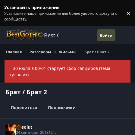
Перейти к содержанию
Установить приложение
×
Установите наше приложение для более удобного доступа к
П
сообществу.
Best Gothic Forums
Войти
Главная
Разговоры
Фильмы
Брат / Брат 2
30 июля в 00-01 стартует сбор сапфиров (тема
Скры
тут, клик)
Брат / Брат 2
Поделиться
Подписчики
Absolut
24 сентября, 2013
12 г.