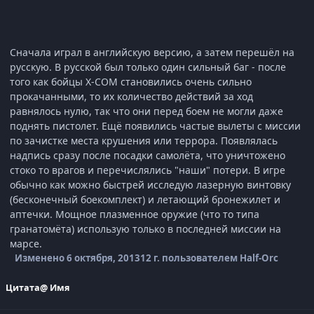
Сначала играл в английскую версию, а затем перешёл на
русскую. В русской был только один сильный баг - после
того как бойцы X-COM становились очень сильно
прокачанными, то их количество действий за ход
равнялось нулю, так что они перед боем не могли даже
поднять пистолет. Ещё появились частые вылеты с миссии
по зачистке места крушения или террора. Появлялась
надпись сразу после посадки самолёта, что уничтожено
стоко то врагов и перечислялись "наши" потери. В игре
обычно как можно быстрей исследую лазерную винтовку
(бесконечный боекомплект) и летающий бронежилет и
аптечки. Мощное плазменное оружие (что то типа
гранатомёта) использую только в последней миссии на
марсе.
Изменено
6 октября, 2013
12 г.
пользователем Half-Orc
Цитата
@ Имя