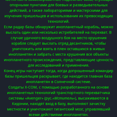
опорными пунктами для боевых и разведывательных
действий, а также лабораториями и мастерскими для
изучения пришельцев и использования их превосходящих
технологий.
Если радар базы обнаружит инопланетный корабль, можно
выслать один или несколько истребителей на перехват. В
случае удачного воздушного боя на место крушения
корабля следует выслать отряд десантников, чтобы
уничтожить или взять в плен оставшихся в живых
инопланетян и забрать с места крушения все объекты
инопланетного происхождения, представляющие ценность
для исследований и применения.
Конец игры наступает тогда, когда допрошенный командир
базы пришельцев раскрывает, где находится главная база
инопланетян в Солнечной системе.
Солдаты X-COM, с помощью разработанного на основе
инопланетных технологий транспортного перехватчика
системы «Avenger» (рус.
«Мститель»
), высаживаются в
Кидонии, находят вход в базу, выполняют зачистку
местности и уничтожают гигантский мозг, управлявший
всеми действиями инопланетян.