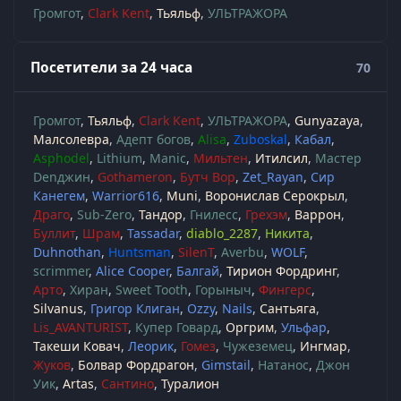
Громгот
Clark Kent
Тьяльф
УЛЬТРАЖОРА
Посетители за 24 часа
70
Громгот
Тьяльф
Clark Kent
УЛЬТРАЖОРА
Gunyazaya
Малсолевра
Адепт богов
Alisa
Zuboskal
Кабал
Asphodel
Lithium
Manic
Мильтен
Итилсил
Мастер
Denджин
Gothameron
Бутч Вор
Zet_Rayan
Сир
Канегем
Warrior616
Muni
Воронислав Серокрыл
Драго
Sub-Zero
Тандор
Гнилесс
Грехэм
Варрон
Буллит
Шрам
Tassadar
diablo_2287
Никита
Duhnothan
Huntsman
SilenT
Averbu
WOLF
scrimmer
Alice Cooper
Балгай
Тирион Фордринг
Арто
Хиран
Sweet Tooth
Горыныч
Фингерс
Silvanus
Григор Клиган
Ozzy
Nails
Сантьяга
Lis_AVANTURIST
Купер Говард
Оргрим
Ульфар
Такеши Ковач
Леорик
Гомез
Чужеземец
Ингмар
Жуков
Болвар Фордрагон
Gimstail
Натанос
Джон
Уик
Artas
Сантино
Туралион