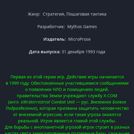
Жанр: Стратегия, Пошаговая тактика
Разработчик: Mythos Games
Издатель:
MicroProse
Дата выпуска:
31 декабря 1993 года
Первая из этой серии игр. Действие игры начинается
в 1999 году. Обеспокоенные участившимися сообщениями
о появлении НЛО и похищениях людей,
правительства Земли учреждают службу X-COM
(англ.
eXtraterrestrial Combat Unit
— рус.
Внеземное Боевое
Подразделение
), которая призвана защитить человечество
от внеземной агрессии, если такая угроза окажется
реальной. Игрок является главой этой службы.
Для борьбы с инопланетной угрозой игрок строит в разных
частях света замаскированные подземные базы, служащие