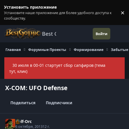
Перейти к содержанию
Установить приложение
×
Установите наше приложение для более удобного доступа к
П
сообществу.
Best Gothic Forums
Войти
Главная
Форумные Проекты
Формирование
Забытые
30 июля в 00-01 стартует сбор сапфиров (тема
Скры
тут, клик)
X-COM: UFO Defense
Поделиться
Подписчики
Half-Orc
6 октября, 2013
12 г.