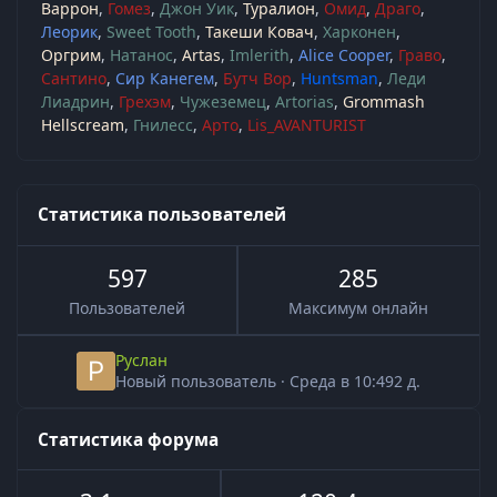
Варрон
Гомез
Джон Уик
Туралион
Омид
Драго
Леорик
Sweet Tooth
Такеши Ковач
Харконен
Оргрим
Натанос
Artas
Imlerith
Alice Cooper
Граво
Сантино
Сир Канегем
Бутч Вор
Huntsman
Леди
Лиадрин
Грехэм
Чужеземец
Artorias
Grommash
Hellscream
Гнилесс
Арто
Lis_AVANTURIST
Статистика пользователей
597
285
Пользователей
Максимум онлайн
Руслан
Новый пользователь
·
Среда в 10:49
2 д.
Статистика форума