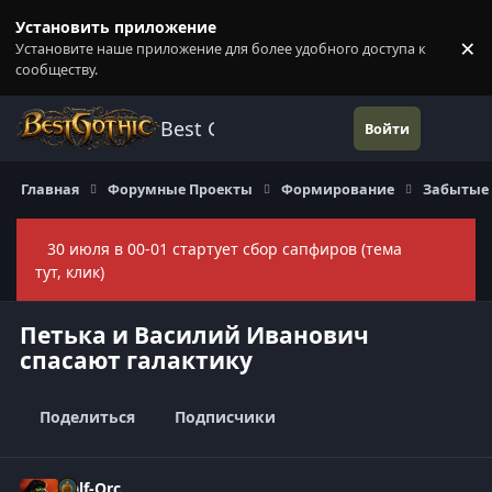
Перейти к содержанию
Установить приложение
×
Установите наше приложение для более удобного доступа к
П
сообществу.
Best Gothic Forums
Войти
Главная
Форумные Проекты
Формирование
Забытые
30 июля в 00-01 стартует сбор сапфиров (тема
Скры
тут, клик)
Петька и Василий Иванович
спасают галактику
Поделиться
Подписчики
Half-Orc