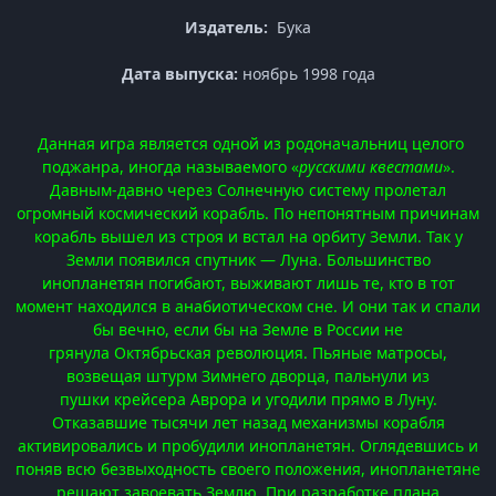
Издатель:
Бука
Дата выпуска:
ноябрь 1998 года
Данная игра является одной из родоначальниц целого
поджанра, иногда называемого «
русскими квестами
».
Давным-давно через Солнечную систему пролетал
огромный космический корабль. По непонятным причинам
корабль вышел из строя и встал на орбиту Земли. Так у
Земли появился спутник — Луна. Большинство
инопланетян погибают, выживают лишь те, кто в тот
момент находился в анабиотическом сне. И они так и спали
бы вечно, если бы на Земле в России не
грянула Октябрьская революция. Пьяные матросы,
возвещая штурм Зимнего дворца, пальнули из
пушки крейсера Аврора и угодили прямо в Луну.
Отказавшие тысячи лет назад механизмы корабля
активировались и пробудили инопланетян. Оглядевшись и
поняв всю безвыходность своего положения, инопланетяне
решают завоевать Землю. При разработке плана