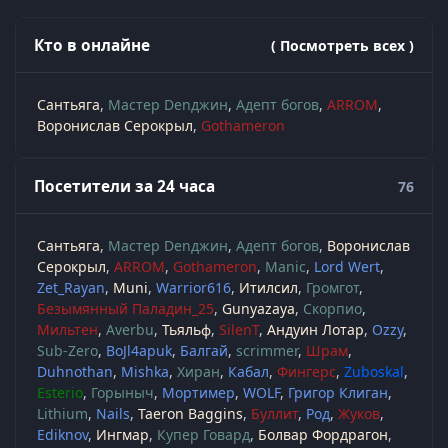
Кто в онлайне
( Посмотреть всех )
Сантьяга
Мастер Denджин
Адепт богов
ARROM
Воронислав Серокрыл
Gothameron
Посетители за 24 часа
76
Сантьяга
Мастер Denджин
Адепт богов
Воронислав
Серокрыл
ARROM
Gothameron
Manic
Lord Wert
Zet_Rayan
Muni
Warrior616
Итилсил
Громгот
Безымянный Паладин_25
Gunyazaya
Скорпио
Мильтен
Averbu
Тьяльф
SilenT
Андуин Лотар
Ozzy
Sub-Zero
BoJl4apuk
Балгай
scrimmer
Шрам
Duhnothan
Mishka
Хиран
Кабал
Фингерс
Zuboskal
Esterio
Горыныч
Мортимер
WOLF
Григор Клиган
Lithium
Nails
Taeron Baggins
Буллит
Род
Жуков
Ediknov
Ингмар
Купер Говард
Болвар Фордрагон