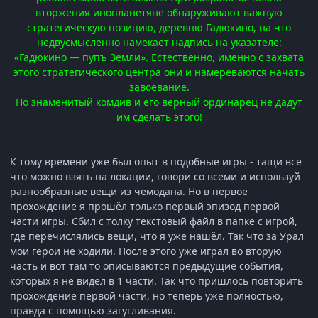
вторжения инопланетяне обнаруживают важную
стратегическую позицию, деревню Гадюкино, на что
недвусмысленно намекает надпись на указателе:
«Гадюкино — пупъ Земли». Естественно, именно с захвата
этого стратегического центра они и намереваются начать
завоевание.
Но знаменитый комдив и его верный ординарец не дадут
им сделать этого!
К тому времени уже был опыт в подобные игры - тащи всё
что можно взять на локации, говори со всеми и используй
разнообразные вещи из чемодана. Но в первое
прохождение я прошёл только первый эпизод первой
части игры. Сбил с толку текстовый файл в папке с игрой,
где перечислялись вещи, что я уже нашёл. Так что за Урал
мои герои не ходили. После этого уже играл во вторую
часть и вот там то описываются предыдущие события,
которых я не видел в 1 части. Так что пришлось повторить
прохождение первой части, но теперь уже полностью,
правда с помощью загугливания.