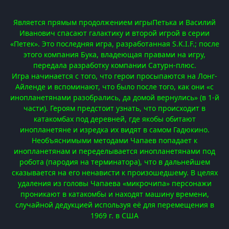
Является прямым продолжением игрыПетька и Василий
Иванович спасают галактику и второй игрой в серии
«Петек». Это последняя игра, разработанная S.K.I.F.; после
этого компания Бука, владеющая правами на игру,
передала разработку компании Сатурн-плюс.
Игра начинается с того, что герои просыпаются на Лонг-
Айленде и вспоминают, что было после того, как они «с
инопланетянами разобрались, да домой вернулись» (в 1-й
части). Героям предстоит узнать, что происходит в
катакомбах под деревней, где якобы обитают
инопланетяне и изредка их видят в самом Гадюкино.
Необъяснимыми методами Чапаев попадает к
инопланетянам и переделывается инопланетянами под
робота (пародия на терминатора), что в дальнейшем
сказывается на его ненависти к произошедшему. В целях
удаления из головы Чапаева «микрочипа» персонажи
проникают в катакомбы и находят машину времени,
случайной дедукцией используя её для перемещения в
1969 г. в США