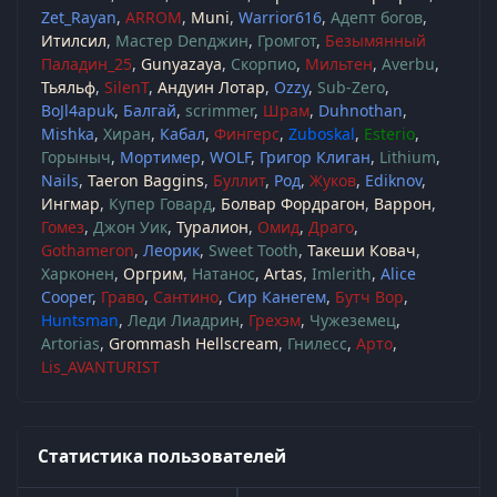
Zet_Rayan
ARROM
Muni
Warrior616
Адепт богов
Итилсил
Мастер Denджин
Громгот
Безымянный
Паладин_25
Gunyazaya
Скорпио
Мильтен
Averbu
Тьяльф
SilenT
Андуин Лотар
Ozzy
Sub-Zero
BoJl4apuk
Балгай
scrimmer
Шрам
Duhnothan
Mishka
Хиран
Кабал
Фингерс
Zuboskal
Esterio
Горыныч
Мортимер
WOLF
Григор Клиган
Lithium
Nails
Taeron Baggins
Буллит
Род
Жуков
Ediknov
Ингмар
Купер Говард
Болвар Фордрагон
Варрон
Гомез
Джон Уик
Туралион
Омид
Драго
Gothameron
Леорик
Sweet Tooth
Такеши Ковач
Харконен
Оргрим
Натанос
Artas
Imlerith
Alice
Cooper
Граво
Сантино
Сир Канегем
Бутч Вор
Huntsman
Леди Лиадрин
Грехэм
Чужеземец
Artorias
Grommash Hellscream
Гнилесс
Арто
Lis_AVANTURIST
Статистика пользователей