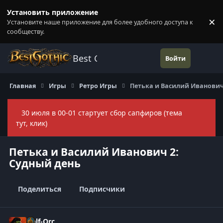
Перейти к содержанию
Установить приложение
×
Установите наше приложение для более удобного доступа к
П
сообществу.
Best Gothic Forums
Войти
Главная
Игры
Ретро Игры
Петька и Василий Иванович
30 июля в 00-01 стартует сбор сапфиров (тема
Скры
тут, клик)
Петька и Василий Иванович 2:
Судный день
Поделиться
Подписчики
Half-Orc