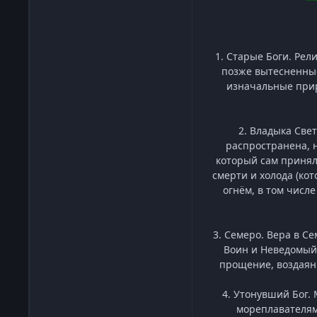
1. Старые Боги. Ре
позже вытесненные
изначальные прир
2. Владыка Свет
распространена, 
который сам принял 
смерти и холода (ко
огнём, в том числ
3. Семеро. Вера в С
Воин и Неведомый,
прощение, воздаяни
4. Утонувший Бог.
мореплавателям