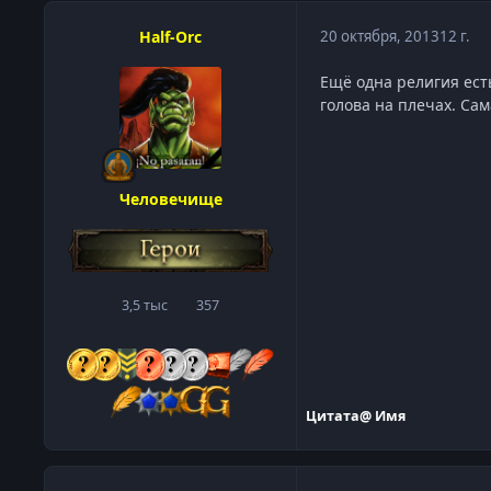
Half-Orc
20 октября, 2013
12 г.
Ещё одна религия ест
голова на плечах. Са
Человечище
3,5 тыс
357
сообщения
Репутация
Цитата
@ Имя