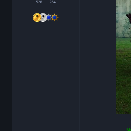
528
264
сообщения
Репутация
Ми