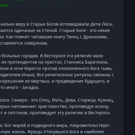
ько.
чально веру в Старых Богов исповедовали Дети Леса,
тся одичалые за Стеной. Старые Боги - это некие
. Как помнят читавшие книгу Танец с Драконами,
дставляется северянам.
о Вольных городов. В Вестеросе эта религия мало
из претендентов на престол, Станниса Баратеона,
зни и огня борется против злокозненного бога тьмы,
дводителем Иных). Все религиозные ритуалы связаны с
воскрешение из мёртвых, и предвидение будущего, и
то иного - загадка.
са. Семеро - это Отец, Мать, Дева, Старица, Кузнец,
ерых напоминает христианство, проповедуя аскезу,
 и септонов, проповедует эту религию в Вестеросе.
х. Бог морей и подводного мира, покровительствует
ечную жизнь. Жрецы Утонувшего Бога и наиболее