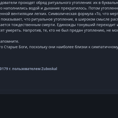
дователи проходят обряд ритуального утопления: их в буквальн
о наполнились водой и дыхание прекратилось. Потом утопле
енной вентиляции легких. Символическая формула «То, что мертв
показывает, что ритуальное утопление, в широком смысле рас
тается тождественным смерти. Единожды тонувший переходит и
ет умереть. Напротив, те, кто не был предан утоплению, не м
 напомните.
о Старые Боги, поскольку они наиболее близки к симпатичном
2017
9 г.
пользователем Zuboskal