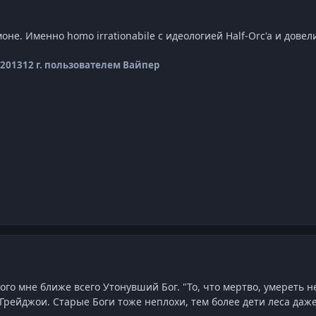
не. Именно homo irrationabile c идеологией Half-Orc'a и довел
 2013
12 г.
пользователем Вайпер
го мне ближе всего Утонувший Бог. "То, что мертво, умереть н
рейджои. Старые Боги тоже неплохи, тем более дети леса даже 