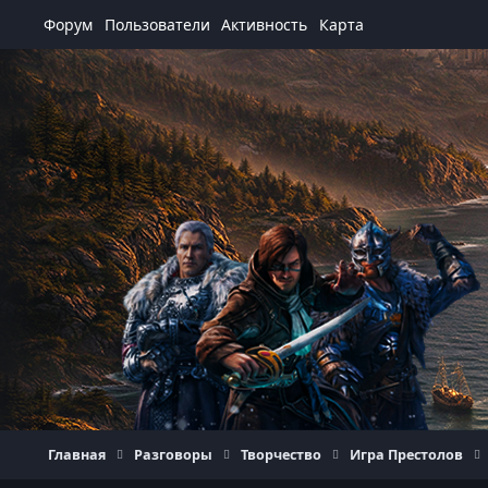
Перейти к содержанию
Форум
Пользователи
Активность
Карта
Главная
Разговоры
Творчество
Игра Престолов