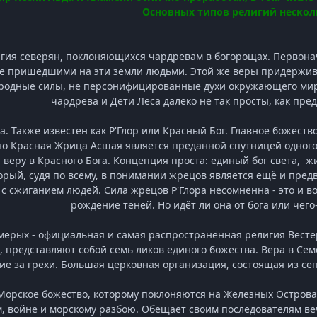
Основных типов религий нескол
лигия северян, поклоняющихся чардревам в богорощах. Первона
 пришедшими на эти земли людьми. Этой же веры придерживаю
одные силы, не персонифицированные духи окружающего мира
чардрева и Дети Леса далеко не так просты, как пре
а. Также известен как Р'Глор или Красный Бог. Главное божеств
но Красная Жрица Асшая является преданной спутницей одного 
веру в Красного Бога. Концепция проста: единый бог света, жи
торый, судя по всему, в понимании жрецов является ещё и пре
е с сжиганием людей. Сила жрецов Р'Глора несомненна - это и 
рождение теней. Но идёт ли она от бога или чего-
емерых - официальная и самая распространённая религия Вестеро
 представляют собой семь ликов единого божества. Вера в Сем
е за грехи. Большая церковная организация, состоящая из септ
 Морское божество, которому поклоняются на Железных Острова
, войне и морскому разбою. Обещает своим последователям в