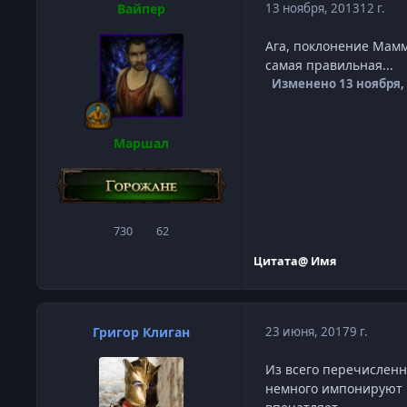
Вайпер
13 ноября, 2013
12 г.
Ага, поклонение Маммо
самая правильная...
Изменено
13 ноября,
Маршал
730
62
сообщения
Репутация
Цитата
@ Имя
Григор Клиган
23 июня, 2017
9 г.
Из всего перечисленно
немного импонируют Г