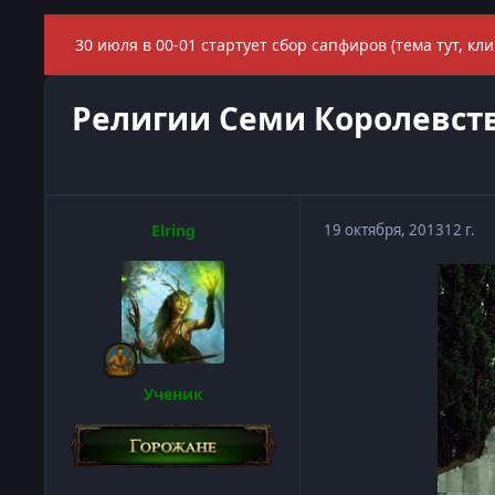
30 июля в 00-01 стартует сбор сапфиров (тема тут, кли
Религии Семи Королевст
Elring
19 октября, 2013
12 г.
Ученик