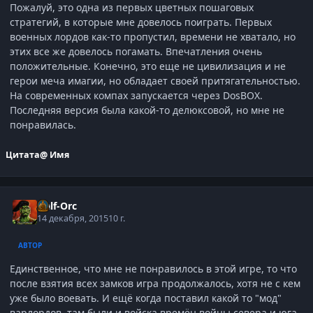
Пожалуй, это одна из первых цветных пошаговых
стратегий, в которые мне довелось поиграть. Первых
военных лордов как-то пропустил, времени не хватало, но
этих все же довелось погамать. Впечатления очень
положительные. Конечно, это еще не цивилизация и не
герои меча имагии, но обладает своей притягательностью.
На современных компах запускается через DosBOX.
Последняя версия была какой-то делюксовой, но мне не
понравилась.
Цитата
@ Имя
Half-Orc
14 декабря, 2015
10 г.
АВТОР
Единственное, что мне не понравилось в этой игре, то что
после взятия всех замков игра продолжалось, хотя не с кем
уже было воевать. И ещё когда поставил какой то "мод"
варлордов, там были и войска времён войны севера и юга