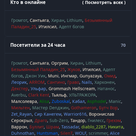
Кто в онлайне
( Посмотреть всех )
Громгот
Сантьяга
Хиран
Lithium
Безымянный
Паладин_25
Итилсил
Адепт богов
Посетители за 24 часа
70
Громгот
Сантьяга
Оргрим
Хиран
Lithium
Безымянный Паладин_25
Жуков
Итилсил
Адепт
богов
Джон Уик
Muni
Ингмар
Gunyazaya
Омид
Леорик
ARROM
Сантино
Граво
Nails
Харконен
Декстер
Ульфар
Grommash Hellscream
Натанос
Averbu
Clark Kent
Тьяльф
УЛЬТРАЖОРА
Малсолевра
Alisa
Zuboskal
Кабал
Asphodel
Manic
Мильтен
Мастер Denджин
Gothameron
Бутч Вор
Zet_Rayan
Сир Канегем
Warrior616
Воронислав
Серокрыл
Драго
Sub-Zero
Тандор
Гнилесс
Грехэм
Варрон
Буллит
Шрам
Tassadar
diablo_2287
Никита
Duhnothan
Huntsman
SilenT
WOLF
scrimmer
Alice