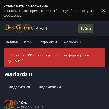
Перейти к содержанию
Установить приложение
×
Установите наше приложение для более удобного доступа к
П
сообществу.
Best Gothic Forums
Войти
Главная
Игры
Ретро Игры
Warlords II
30 июля в 00-01 стартует сбор сапфиров (тема
Скры
тут, клик)
Warlords II
Поделиться
Подписчики
Half-Orc
20 октября, 2013
12 г.