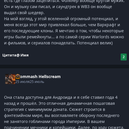
есть где глазом зацепиться. Фолкнер вообще крутой мужик.
Он и музыку сам писал, и саундтрек в WB3 он вообще
выдал свой шедевр.
На мой взгляд, у этой вселенной огромный потенциал, и
меня всегда этот мир привлекал больше, чем Варкрафт и
его последующие клоны. Я мечтаю о том, чтобы некоторые
игры были ремейкнуты... а по самой серии Warlords можно
и фильмов, и сериалов понаделать. Потенциал велик)
Цитата
@ Имя
2
Grommash Hellscream
25 июля
25 июль
Она стала доступна для Андроида и я себе ставил года 4
назад и прошёл. Это отличная динамичная пошаговая
стратегия с минимумом доната. Сюжет строится в
фэнтезийном мире, вы возглавляете оборону последнего
не занятого гоблинами города Империи. В вашем
подчинении мечники и копейщики. Далее, по ходу сюжета,