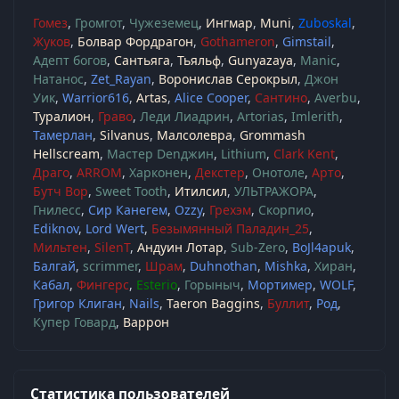
Гомез
Громгот
Чужеземец
Ингмар
Muni
Zuboskal
Жуков
Болвар Фордрагон
Gothameron
Gimstail
Адепт богов
Сантьяга
Тьяльф
Gunyazaya
Manic
Натанос
Zet_Rayan
Воронислав Серокрыл
Джон
Уик
Warrior616
Artas
Alice Cooper
Сантино
Averbu
Туралион
Граво
Леди Лиадрин
Artorias
Imlerith
Тамерлан
Silvanus
Малсолевра
Grommash
Hellscream
Мастер Denджин
Lithium
Clark Kent
Драго
ARROM
Харконен
Декстер
Онотоле
Арто
Бутч Вор
Sweet Tooth
Итилсил
УЛЬТРАЖОРА
Гнилесс
Сир Канегем
Ozzy
Грехэм
Скорпио
Ediknov
Lord Wert
Безымянный Паладин_25
Мильтен
SilenT
Андуин Лотар
Sub-Zero
BoJl4apuk
Балгай
scrimmer
Шрам
Duhnothan
Mishka
Хиран
Кабал
Фингерс
Esterio
Горыныч
Мортимер
WOLF
Григор Клиган
Nails
Taeron Baggins
Буллит
Род
Купер Говард
Варрон
Статистика пользователей