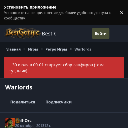
Перейти к содержанию
Установить приложение
×
Установите наше приложение для более удобного доступа к
П
сообществу.
Best Gothic Forums
Войти
Главная
Игры
Ретро Игры
Warlords
30 июля в 00-01 стартует сбор сапфиров (тема
Скры
тут, клик)
Warlords
Поделиться
Подписчики
Half-Orc
20 октября, 2013
12 г.