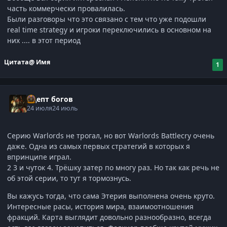
часть коммерчески провалилась.
Были разговоры что это связано с тем что уже подошли
real time strategy и игроки переключились в основном на
них .... в этот период
Цитата
@ Имя
1
Адепт богов
24 июля
24 июль
Серию Warlords не трогал, но вот Warlords Battlecry очень
даже. Одна из самых первых стратегий в которых я
впринципе играл.
2 3 и чуток 4. Трёшку затер по многу раз. Но так как речь не
об этой серии, то тут я тормознусь.
Вы кажусь тогда, что сама Этерия выполнена очень круто.
Интересные расы, история мира, взаимоотношения
фракций. Карта выглядит довольно разнообразно, всегда