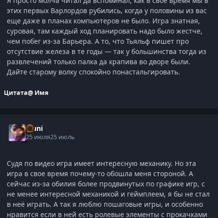
Я просто молча читал да вспоминал, как в свое время мы в
этих первых Варлордов рубились, когда у половины из вас
еще даже в планах компьютеров не было. Игра знатная,
суровая, там каждый ход планировать надо было жестче,
чем побег из-за Барьера. А то, что Тьяльф пишет про
отсутствие железа в те годы — так у большинства тогда из
развлечений только палка да крапива во дворе были.
Дайте старому волку спокойно понастальгировать.
Цитата
@ Имя
Muni
25 июля
25 июль
Судя по видео игра имеет интересную механику. Но эта
игра в свое время почему-то обошла меня стороной. А
сейчас из-за обилия более продвинутых по графике игр, с
не менее интересной механикой и геймплеем, я бы не стал
в неё играть. А так я люблю пошаговые игры, и особенно
нравится если в ней есть ролевые элементы с прокачками