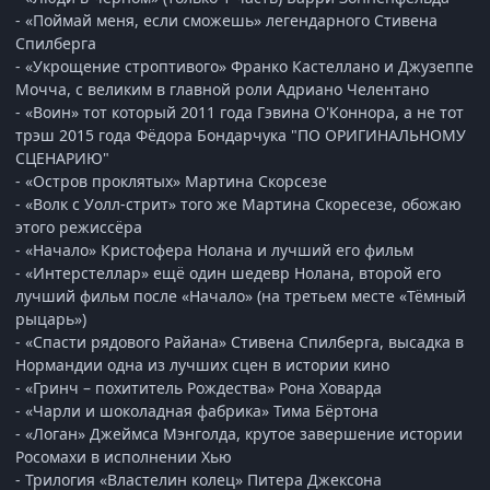
- «Поймай меня, если сможешь» легендарного Стивена
Спилберга
- «Укрощение строптивого» Франко Кастеллано и Джузеппе
Мочча, с великим в главной роли Адриано Челентано
- «Воин» тот который 2011 года Гэвина О'Коннора, а не тот
трэш 2015 года Фёдора Бондарчука "ПО ОРИГИНАЛЬНОМУ
СЦЕНАРИЮ"
- «Остров проклятых» Мартина Скорсезе
- «Волк с Уолл-стрит» того же Мартина Скоресезе, обожаю
этого режиссёра
- «Начало» Кристофера Нолана и лучший его фильм
- «Интерстеллар» ещё один шедевр Нолана, второй его
лучший фильм после «Начало» (на третьем месте «Тёмный
рыцарь»)
- «Спасти рядового Райана» Стивена Спилберга, высадка в
Нормандии одна из лучших сцен в истории кино
- «Гринч – похититель Рождества» Рона Ховарда
- «Чарли и шоколадная фабрика» Тима Бёртона
- «Логан» Джеймса Мэнголда, крутое завершение истории
Росомахи в исполнении Хью
- Трилогия «Властелин колец» Питера Джексона