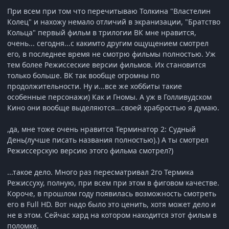
При всем при том что перечитываю Толкина "Властелин
Колец" и нахожу немало отличий в экранизации, "Братство
Кольца" первый фильм в трилогии ВК мне нравится,
очень... сегодня...с какимто другим ощущением смотрел
его, в последнее время не смотрю фильмы полностью. Уж
тем более Режиссеские версии фильмов. Их становится
только больше. ВК так вообще огромны по
продолжительности. Ну и...все же хоббиты такие
особенные персонажи) Как и Гномы. А уж в Голливудском
Кино они вообще выделяются...своей храбростью я думаю.
,да, мне тоже очень нравится Терминатор 2: Судный
День(лучше писать названия полностью).) А ты смотрел
Режиссерскую версию этого фильма смотрел?)
...такое дело. Много раз пересматривал 2го Термика
Режиссуху, полную, при всем при этом в фиговом качестве.
Короче, в прошлом году появилась возможность смотреть
его в Full HD. Вот надо было это ценить, хотя может дело и
не в этом. Сейчас хард на котором находится этот фильм в
поломке.