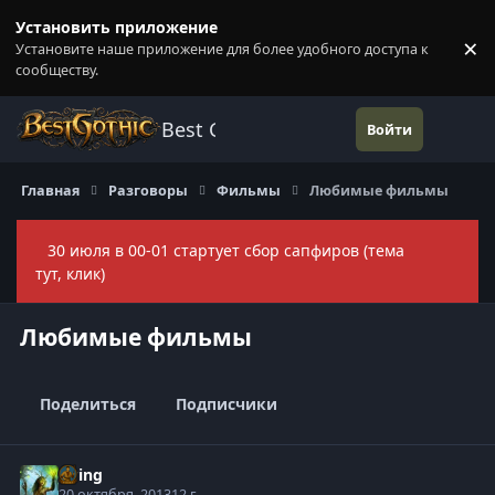
Перейти к содержанию
Установить приложение
×
Установите наше приложение для более удобного доступа к
П
сообществу.
Best Gothic Forums
Войти
Главная
Разговоры
Фильмы
Любимые фильмы
30 июля в 00-01 стартует сбор сапфиров (тема
Скры
тут, клик)
Любимые фильмы
Поделиться
Подписчики
Elring
20 октября, 2013
12 г.