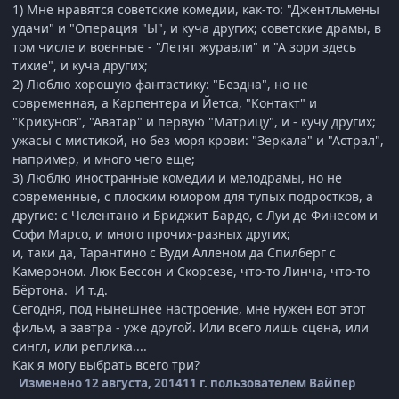
1) Мне нравятся советские комедии, как-то: "Джентльмены
удачи" и "Операция "Ы", и куча других; советские драмы, в
том числе и военные - "Летят журавли" и "А зори здесь
тихие", и куча других;
2) Люблю хорошую фантастику: "Бездна", но не
современная, а Карпентера и Йетса, "Контакт" и
"Крикунов", "Аватар" и первую "Матрицу", и - кучу других;
ужасы с мистикой, но без моря крови: "Зеркала" и "Астрал",
например, и много чего еще;
3) Люблю иностранные комедии и мелодрамы, но не
современные, с плоским юмором для тупых подростков, а
другие: с Челентано и Бриджит Бардо, с Луи де Финесом и
Софи Марсо, и много прочих-разных других;
и, таки да, Тарантино с Вуди Алленом да Спилберг с
Камероном. Люк Бессон и Скорсезе, что-то Линча, что-то
Бёртона. И т.д.
Сегодня, под нынешнее настроение, мне нужен вот этот
фильм, а завтра - уже другой. Или всего лишь сцена, или
сингл, или реплика....
Как я могу выбрать всего три?
Изменено
12 августа, 2014
11 г.
пользователем Вайпер