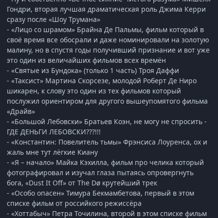
Гондри, вторая лучшая драматическая роль Джима Керри
сразу после «Шоу Трумана»
- «Лицо со шрамом» Брайна Де Пальмы, фильм который в
своё время все обосрали и даже номинировали на золотую
малину, но в спустя годы получивший признание и вот уже
это один из величайших фильмов всех времён
- «Святые из Бундока» (только 1 часть) Троя Даффи
- «Таксист» Мартина Скорсезе, молодой Роберт Де Ниро
шикарен, к слову это один из тех фильмов который
послужил ориентиром для другого вышеупомятого фильма
«Драйв»
- «Большой Лебовски» Братьев Коэн, не могу не спросить -
ГДЕ ДЕНЬГИ ЛЕБОВСКИ???!!!
- «Константин: Повелитель тьмы» Фрэнсиса Лоуренса, ох и
жаль мне тут лёгкие Киану
- «Я – начало» Майка Кэхилла, фильм про челика который
фотографировал и изучал глаза пытаясь опровергнуть
бога, «Dust It Off» от The Dø крутейший трек
- «Особо опасен» Тимура Бекмамбетова, первый в этом
списке фильм от российкого режиссёра
- «Хоттабыч» Петра Точилина, второй в этом списке фильм