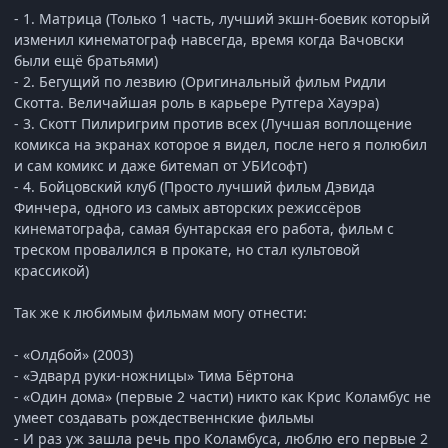
- 1. Матрица (Только 1 часть, лучший экшн-боевик который
изменил кинематограф навсегда, время когда Вачовски
были ещё братьями)
- 2. Бегущий по лезвию (Оригинальный фильм Ридли
Скотта. Величайшая роль в карьере Рутгера Хауэра)
- 3. Скотт Пилиригрим против всех (Лучшая воплощение
комикса на экранах которое я видел, после него я полюбил
и сам комикс и даже битемап от УБИсофт)
- 4. Бойцовский клуб (Просто лучший фильм Дэвида
Финчера, одного из самых авторских режиссёров
кинематографа, самая бунтарская его работа, фильм с
треском провалился в прокате, но стал культовой
крассикой)
Так же к любимым фильмам могу отнести:
- «Олдбой» (2003)
- «Эдвард руки-ножницы» Тима Бёртона
- «Один дома» (первые 2 части) никто как Крис Коламбус не
умеет создавать рождественнские фильмы
- И раз уж зашла речь про Коламбуса, люблю его первые 2