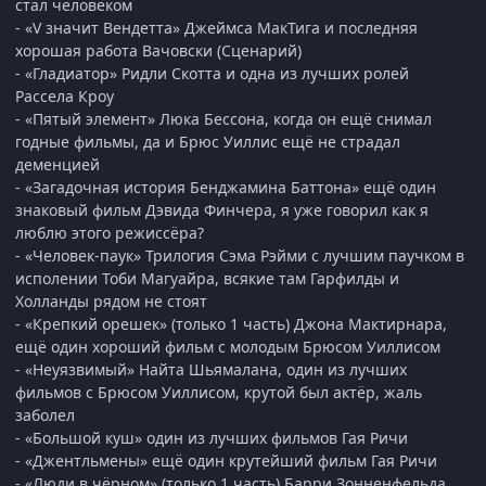
стал человеком
- «V значит Вендетта» Джеймса МакТига и последняя
хорошая работа Вачовски (Сценарий)
- «Гладиатор» Ридли Скотта и одна из лучших ролей
Рассела Кроу
- «Пятый элемент» Люка Бессона, когда он ещё снимал
годные фильмы, да и Брюс Уиллис ещё не страдал
деменцией
- «Загадочная история Бенджамина Баттона» ещё один
знаковый фильм Дэвида Финчера, я уже говорил как я
люблю этого режиссёра?
- «Человек-паук» Трилогия Сэма Рэйми с лучшим паучком в
исполении Тоби Магуайра, всякие там Гарфилды и
Холланды рядом не стоят
- «Крепкий орешек» (только 1 часть) Джона Мактирнара,
ещё один хороший фильм с молодым Брюсом Уиллисом
- «Неуязвимый» Найта Шьямалана, один из лучших
фильмов с Брюсом Уиллисом, крутой был актёр, жаль
заболел
- «Большой куш» один из лучших фильмов Гая Ричи
- «Джентльмены» ещё один крутейший фильм Гая Ричи
- «Люди в чёрном» (только 1 часть) Барри Зонненфельда