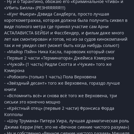
- Ну и о Тарантино, обожаю его «Криминальное чтиво» и
«Убить Билла» (РЕЗНЯЯЯЯЯ!!!)
- «Кунг Фьюри» Дэвида Сандберга, просто лучшая
короткометражка, которая должна была получить сиквел в
виде полного метра где принял участие сам Арни
АСТАЛАВИСТА БЕЙБИ и Фассбендер, и фильм даже много
лет как смонтирован и готов, но из-за судов кинокомпаний
так и не увидел свет (может быть когда нибудь сольют)
- «Майор Пэйн» Ника Касла, паровозик который смог
- Первые 2 части «Терминатора» Джеймса Кэмерона
- «Чужой» (1 часть) Ридли Скотта и «Чужие» того же
Кэмерона
- «Робокоп» (только 1 часть) Пола Верховена
- «Звёздный десант» того же Верховена, гораздо лучше
книги
- «Вспомнить всё» и снова всё того же Верховена, три
сиськи это конечно мощно
- «Крёстный отец» (первые 2 части) Фрэнсиса Форда
Копполы
- «Шоу Трумана» Питера Уира, лучшая драматическая роль
Джима Керри (Нет, это не «Вечное сияние чистого разума»)
- Ну и собственно «Вечное сияние чистого разума» Мишеля