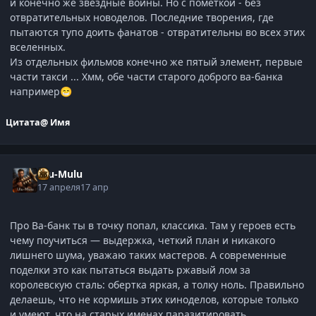
и конечно же звёздные войны. Но с пометкой - без
отвратительных новоделов. Последние творения, где
пытаются тупо доить фанатов - отвратительны во всех этих
вселенных.
Из отдельных фильмов конечно же пятый элемент, первые
части такси ... Хмм, обе части старого доброго ва-банка
например
😁
Цитата
@ Имя
Ulu-Mulu
17 апреля
17 апр
Про Ва-банк ты в точку попал, классика. Там у героев есть
чему поучиться — выдержка, четкий план и никакого
лишнего шума, уважаю таких мастеров. А современные
поделки это как пытаться выдать ржавый лом за
королевскую сталь: обертка яркая, а толку ноль. Правильно
делаешь, что не кормишь этих киноделов, которые только
и умеют, что на старых именах паразитировать.