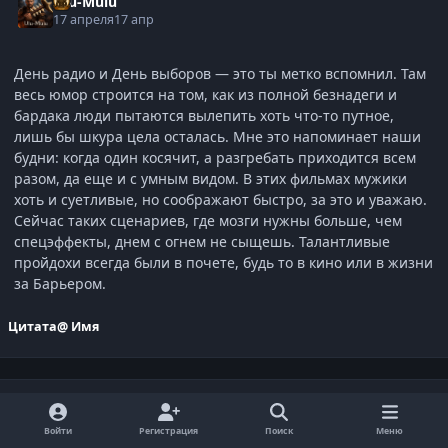
Ulu-Mulu
17 апреля
17 апр
День радио и День выборов — это ты метко вспомнил. Там
весь юмор строится на том, как из полной безнадеги и
бардака люди пытаются вылепить хоть что-то путное,
лишь бы шкура цела осталась. Мне это напоминает наши
будни: когда один косячит, а разгребать приходится всем
разом, да еще и с умным видом. В этих фильмах мужики
хоть и суетливые, но соображают быстро, за это и уважаю.
Сейчас таких сценариев, где мозги нужны больше, чем
спецэффекты, днем с огнем не сыщешь. Талантливые
пройдохи всегда были в почете, будь то в кино или в жизни
за Барьером.
Цитата
@ Имя
Присоединяйтесь к обсуждению
Войти
Регистрация
Поиск
Меню
Вы можете написать сейчас и зарегистрироваться позже.