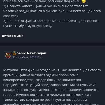
понравился очень сильно, особенно под конец
.
2) Планета капекс - фильм очень сильно заставляет
человека задумываться о смысле очень многих вещей(всем
советую).
3)1+1 - а этот фильм заставил меня поплакать , так сказать
пустит грубую мужскую слезу.
Цитата
@ Имя
Phoenix_NewDragon
21 октября, 2013
12 г.
Матрица. Этот фильм создал меня, как Феникса. Для своего
времени, фильм оказался эдаким прорывом в
кинопроизводстве, создав большое количество
пародийных ситуаций вроде уворачивания от пуль или
зависания в воздухе, мемов, а главное - запоминающихся
героев. Именно после этого фильма я познакомился с
типом магии, которая не реализуется посредством
волшебных палочек, и зависит только от разума человека.