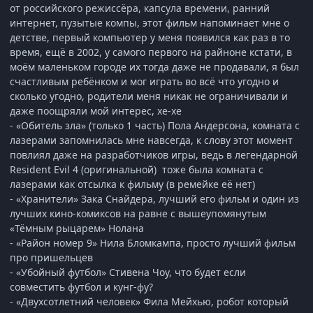
от российского режиссёра, капсула времени, ранний
интернет, пузытые компы, этот фильм напоминает мне о
детстве, первый компьютер у меня появился как раз в то
время, ещё в 2002, у самого первого на райноне кстати, в
моём маленьком городе их тогда даже не продавали, я был
счастливым ребёнком и мог играть во всё что угодно и
сколько угодно, родители меня никак не ограничивали и
даже поощряли мой интерес, хе-хе
- «Обитель зла» (только 1 часть) Пола Андерсона, комната с
лазерами запомнилась мне навсегда, к слову этот момент
повлиял даже на разработчиков игры, ведь в легендарной
Resident Evil 4 (оригинальной) тоже была комната с
лазерами как отсылка к фильму (в ремейке её нет)
- «Хранители» Зака Снайдера, лучший его фильм и один из
лучших кино-комиксов на равне с вышеупомянутым
«Тёмным рыцарем» Нолана
- «Район номер 9» Нила Бломкампа, просто лучший фильм
про пришельцев
- «Убойный футбол» Стивена Чоу, что будет если
совместить футбол и кунг-фу?
- «Двухсотлетний человек» Фила Мейхью, робот который