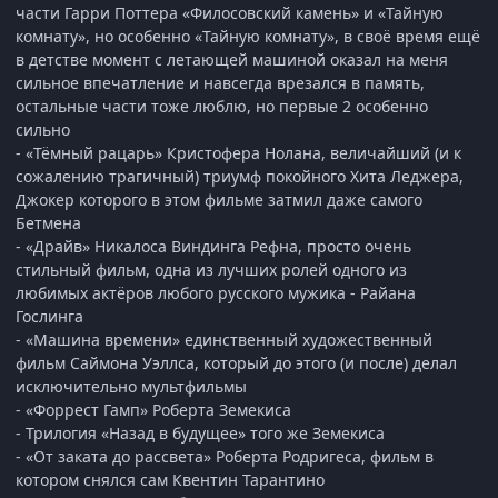
части Гарри Поттера «Филосовский камень» и «Тайную
комнату», но особенно «Тайную комнату», в своё время ещё
в детстве момент с летающей машиной оказал на меня
сильное впечатление и навсегда врезался в память,
остальные части тоже люблю, но первые 2 особенно
сильно
- «Тёмный рацарь» Кристофера Нолана, величайший (и к
сожалению трагичный) триумф покойного Хита Леджера,
Джокер которого в этом фильме затмил даже самого
Бетмена
- «Драйв» Никалоса Виндинга Рефна, просто очень
стильный фильм, одна из лучших ролей одного из
любимых актёров любого русского мужика - Райана
Гослинга
- «Машина времени» единственный художественный
фильм Саймона Уэллса, который до этого (и после) делал
исключительно мультфильмы
- «Форрест Гамп» Роберта Земекиса
- Трилогия «Назад в будущее» того же Земекиса
- «От заката до рассвета» Роберта Родригеса, фильм в
котором снялся сам Квентин Тарантино