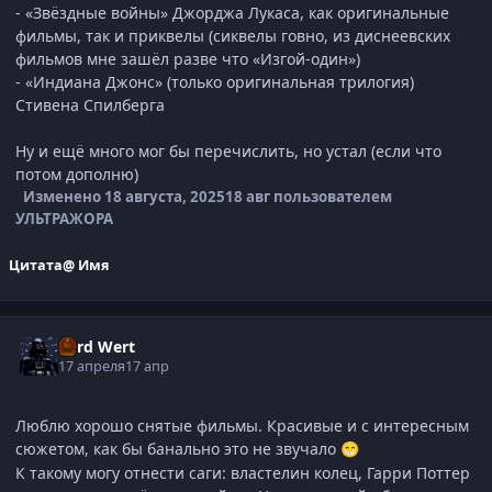
- «Звёздные войны» Джорджа Лукаса, как оригинальные
фильмы, так и приквелы (сиквелы говно, из диснеевских
фильмов мне зашёл разве что «Изгой-один»)
- «Индиана Джонс» (только оригинальная трилогия)
Стивена Спилберга
Ну и ещё много мог бы перечислить, но устал (если что
потом дополню)
Изменено
18 августа, 2025
18 авг
пользователем
УЛЬТРАЖОРА
Цитата
@ Имя
Lord Wert
17 апреля
17 апр
Люблю хорошо снятые фильмы. Красивые и с интересным
сюжетом, как бы банально это не звучало
😁
К такому могу отнести саги: властелин колец, Гарри Поттер