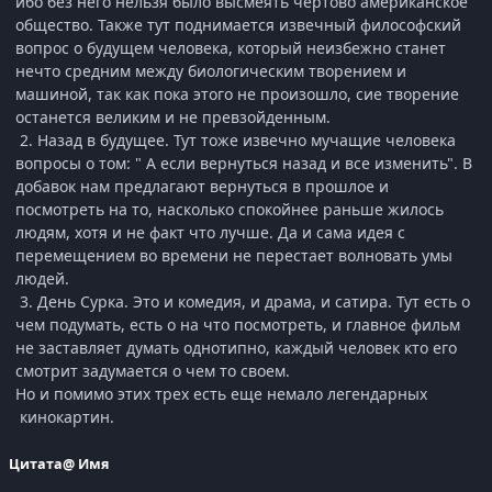
ибо без него нельзя было высмеять чертово американское
общество. Также тут поднимается извечный философский
вопрос о будущем человека, который неизбежно станет
нечто средним между биологическим творением и
машиной, так как пока этого не произошло, сие творение
останется великим и не превзойденным.
2. Назад в будущее. Тут тоже извечно мучащие человека
вопросы о том: " А если вернуться назад и все изменить". В
добавок нам предлагают вернуться в прошлое и
посмотреть на то, насколько спокойнее раньше жилось
людям, хотя и не факт что лучше. Да и сама идея с
перемещением во времени не перестает волновать умы
людей.
3. День Сурка. Это и комедия, и драма, и сатира. Тут есть о
чем подумать, есть о на что посмотреть, и главное фильм
не заставляет думать однотипно, каждый человек кто его
смотрит задумается о чем то своем.
Но и помимо этих трех есть еще немало легендарных
кинокартин.
Цитата
@ Имя