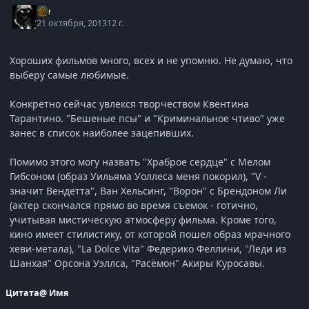
Ice
21 октября, 2013
12 г.
Хороших фильмов много, всех и не упомню. Не думаю, что
выберу самые любимые.
Конкретно сейчас увлекся творчеством Квентина
Тарантино. "Бешеные псы" и "Криминальное чтиво" уже
занес в список наиболее зацепивших.
Помимо этого могу назвать "Храброе сердце" с Мелом
Гибсоном (образ Уильяма Уоллеса меня покорил), "V -
значит Вендетта", Ван Хельсинг, "Ворон" с Брендоном Ли
(актер скончался прямо во время съемок - готично,
учитывая мистическую атмосферу фильма. Кроме того,
кино имеет стилистику, от которой пошел образ мрачного
хеви-метала), "La Dolce Vita" Федерико Феллини, "Леди из
Шанхая" Орсона Уэллса, "Расёмон" Акиры Куросавы.
Цитата
@ Имя