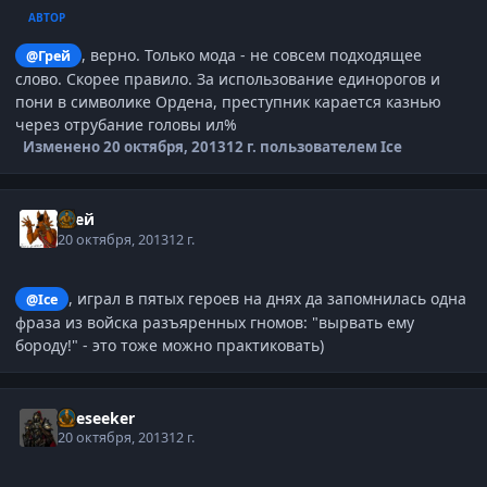
АВТОР
, верно. Только мода - не совсем подходящее
@Грей
слово. Скорее правило. За использование единорогов и
пони в символике Ордена, преступник карается казнью
через отрубание головы ил%
Изменено
20 октября, 2013
12 г.
пользователем Ice
Грей
20 октября, 2013
12 г.
, играл в пятых героев на днях да запомнилась одна
@Ice
фраза из войска разъяренных гномов: "вырвать ему
бороду!" - это тоже можно практиковать)
Oreseeker
20 октября, 2013
12 г.