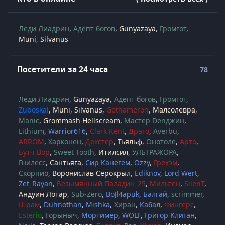
Леди Лиадрин
Адепт богов
Gunyazaya
Громгот
Muni
Silvanus
Посетители за 24 часа
78
Леди Лиадрин
Gunyazaya
Адепт богов
Громгот
Zuboskal
Muni
Silvanus
Gothameron
Малсолевра
Manic
Grommash Hellscream
Мастер Denджин
Lithium
Warrior616
Clark Kent
Драго
Averbu
ARROM
Харконен
Декстер
Тьяльф
Онотоле
Арто
Бутч Вор
Sweet Tooth
Итилсил
УЛЬТРАЖОРА
Гнилесс
Сантьяга
Сир Канегем
Ozzy
Грехэм
Скорпио
Воронислав Серокрыл
Ediknov
Lord Wert
Zet_Rayan
Безымянный Паладин_25
Мильтен
SilenT
Андуин Лотар
Sub-Zero
BoJl4apuk
Балгай
scrimmer
Шрам
Duhnothan
Mishka
Хиран
Кабал
Фингерс
Esterio
Горыныч
Мортимер
WOLF
Григор Клиган