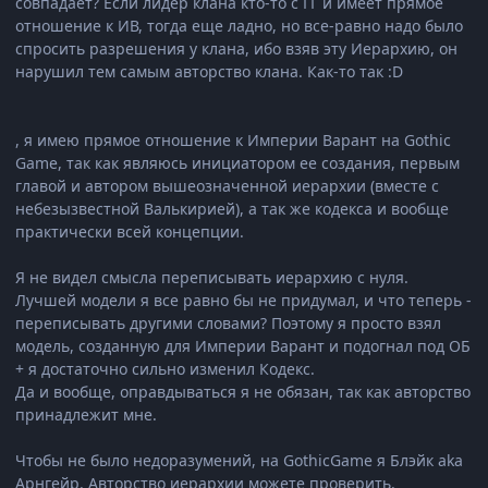
совпадает? Если лидер клана кто-то с ГГ и имеет прямое
отношение к ИВ, тогда еще ладно, но все-равно надо было
спросить разрешения у клана, ибо взяв эту Иерархию, он
нарушил тем самым авторство клана. Как-то так :D
, я имею прямое отношение к Империи Варант на Gothic
Game, так как являюсь инициатором ее создания, первым
главой и автором вышеозначенной иерархии (вместе с
небезызвестной Валькирией), а так же кодекса и вообще
практически всей концепции.
Я не видел смысла переписывать иерархию с нуля.
Лучшей модели я все равно бы не придумал, и что теперь -
переписывать другими словами? Поэтому я просто взял
модель, созданную для Империи Варант и подогнал под ОБ
+ я достаточно сильно изменил Кодекс.
Да и вообще, оправдываться я не обязан, так как авторство
принадлежит мне.
Чтобы не было недоразумений, на GothicGame я Блэйк aka
Арнгейр. Авторство иерархии можете проверить.