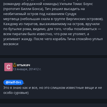
(командир абордажной команды) Уильям Томас Боунс
(прототип Билли Бонса), Тич решил высадить на
необитаемый остров под названием Сундук
мертвеца (небольшая скала в группе Виргинских островов).
Каждому из пиратов, высаживаемому на остров, вручили
по бутылке рома, видимо, для того, чтобы позабавиться —
всем пиратам было известно, что ром не утоляет, а
усиливает жажду. После чего корабль Тича спокойно уплыл
восвояси
Спотыкач
13 января, 2014
12 г.
,
@Half-Orc
Это я знаю как и все, но это слишком известные вещи и не
особо суровые)