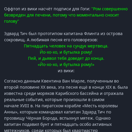
Оффтоп из вики насчёт подписи для Гоги:
"Ром совершенно
безвреден для печени, потому что моментально сносит
голову"
Эдвард Тич был прототипом капитана Флинта из острова
сокровищ. А любимая песня его головорезов:
Пятнадцать человек на сундук мертвеца.
Йо-хо-хо, и бутылка рому!
Пей, и дьявол тебя доведет до конца.
«Йо-хо-хо, и бутылка рому!»
из вики:
Согласно данным Квентина Ван Марле, полученным во
второй половине XX века, эта песня ещё в конце XIX в. была
известна среди моряков Карибского бассейна и отражала
реальные события, которые произошли в самом
начале XVIII в. На пиратском корабле «Месть королевы
Анны», которым командовал капитан Эдуард Тич по
прозвищу Чёрная Борода, вспыхнул мятеж. Однако
капитан подавил бунт и пятнадцать особо активных
мятежников, среди которых был квартмастер