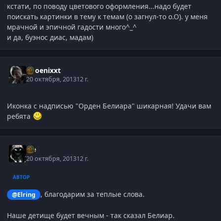
кстати, по поводу цветового оформления...надо будет
поискать картинки в тему к темам (о загнул-то о.О). у меня
мрачной и эпичной гадости много^_^
и да, буэнос диас, мадам)
phoenixxt
20 октября, 2013
12 г.
Иконка с надписью "Орден Белиара" шикарная! Удачи вам
ребята
Ice
20 октября, 2013
12 г.
АВТОР
, благодарим за теплые слова.
@Elring
Наше детище будет вечным - так сказал Белиар.