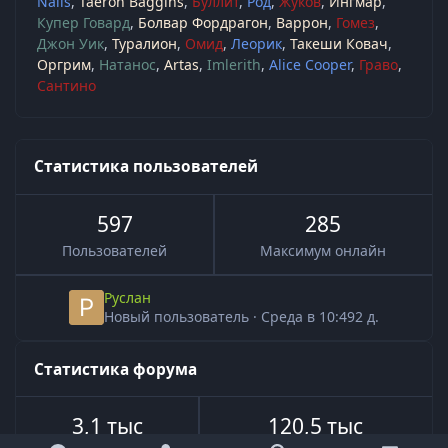
Nails
Taeron Baggins
Буллит
Род
Жуков
Ингмар
Купер Говард
Болвар Фордрагон
Варрон
Гомез
Джон Уик
Туралион
Омид
Леорик
Такеши Ковач
Оргрим
Натанос
Artas
Imlerith
Alice Cooper
Граво
Сантино
Статистика пользователей
597
285
Пользователей
Максимум онлайн
Руслан
Новый пользователь
·
Среда в 10:49
2 д.
Статистика форума
3,1 тыс
120,5 тыс