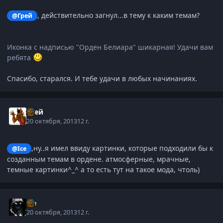
, действительно загнул...в тему к каким темам?
@Грей
Иконка с надписью "Орден Белиара" шикарная! Удачи вам
ребята
Спасибо, старался. И тебе удачи в любых начинаниях.
Грей
20 октября, 2013
12 г.
,ну..я имел ввиду картинки, которые подходили бы к
@Ice
созданным темам в ордене. атмосферные, мрачные,
темные картинки^_^ а то есть тут на такое мода, чтоль)
Ice
20 октября, 2013
12 г.