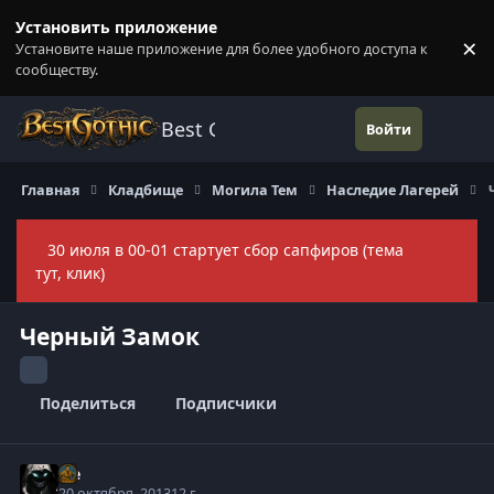
Перейти к содержанию
Установить приложение
×
Установите наше приложение для более удобного доступа к
П
сообществу.
Best Gothic Forums
Войти
Главная
Кладбище
Могила Тем
Наследие Лагерей
30 июля в 00-01 стартует сбор сапфиров (тема
Скры
тут, клик)
Черный Замок
Поделиться
Подписчики
Ice
20 октября, 2013
12 г.