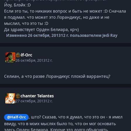
Йоу, Блэйк :D
Если это ты, то никаких вопрос и быть не может :D Сначала
я подумал. что может это Лорандикус, но даже и не
мыслил, что это ты :D
Да здравствует Орден Белиара, крч)
Изменено
26 октября, 2013
12 г.
пользователем Jedi Ray
Half-Orc
26 октября, 2013
12 г.
Селиан, а что разве Лорандикус плохой варрантец?
Enchanter Telantes
27 октября, 2013
12 г.
, што? Сказав, что я думал, что это он - я имел
@Half-Orc
ввиду, что в моих мыслях было то, что он мог основать
здесь Орден Белиара. Короче это долго объяснять.