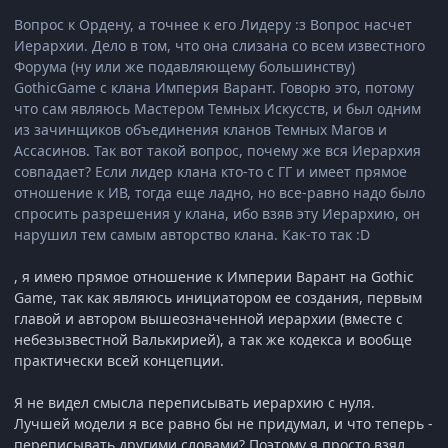
Вопрос к Ордену, а точнее к его Лидеру :з Вопрос насчет
Иерархии. Дело в том, что она слизана со всем известного
Форума (ну или же подавляющему большинству)
GothicGame с клана Империя Варант. Говорю это, потому
что сам являюсь Мастером Темных Искусств, и был одним
из зачинщиков объединения кланов Темных Магов и
Ассасинов. Так вот такой вопрос, почему же вся Иерархия
совпадает? Если лидер клана кто-то с ГГ и имеет прямое
отношение к ИВ, тогда еще ладно, но все-равно надо было
спросить разрешения у клана, ибо взяв эту Иерархию, он
нарушил тем самым авторство клана. Как-то так :D
, я имею прямое отношение к Империи Варант на Gothic
Game, так как являюсь инициатором ее создания, первым
главой и автором вышеозначенной иерархии (вместе с
небезызвестной Валькирией), а так же кодекса и вообще
практически всей концепции.
Я не видел смысла переписывать иерархию с нуля.
Лучшей модели я все равно бы не придумал, и что теперь -
переписывать другими словами? Поэтому я просто взял