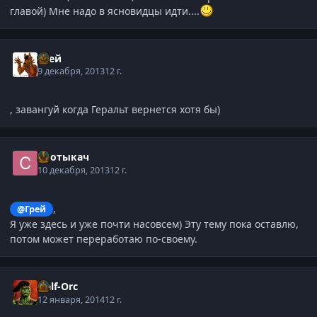
главой) Мне надо в ясновидцы идти....
Грей
9 декабря, 2013
12 г.
, завангуй когда Геральт вернется хотя бы)
Спотыкач
10 декабря, 2013
12 г.
,
@Грей
Я уже здесь и уже почти насовсем) Эту тему пока оставлю,
потом может переработаю по-своему.
Half-Orc
12 января, 2014
12 г.