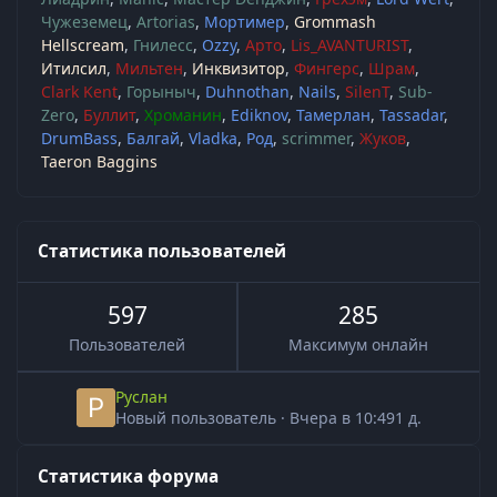
Чужеземец
Artorias
Мортимер
Grommash
Hellscream
Гнилесс
Ozzy
Арто
Lis_AVANTURIST
Итилсил
Мильтен
Инквизитор
Фингерс
Шрам
Clark Kent
Горыныч
Duhnothan
Nails
SilenT
Sub-
Zero
Буллит
Хроманин
Ediknov
Тамерлан
Tassadar
DrumBass
Балгай
Vladka
Род
scrimmer
Жуков
Taeron Baggins
Статистика пользователей
597
285
Пользователей
Максимум онлайн
Руслан
Новый пользователь
·
Вчера в 10:49
1 д.
Статистика форума