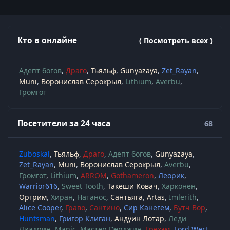
Кто в онлайне
( Посмотреть всех )
Адепт богов
Драго
Тьяльф
Gunyazaya
Zet_Rayan
Muni
Воронислав Серокрыл
Lithium
Averbu
Громгот
Посетители за 24 часа
68
Zuboskal
Тьяльф
Драго
Адепт богов
Gunyazaya
Zet_Rayan
Muni
Воронислав Серокрыл
Averbu
Громгот
Lithium
ARROM
Gothameron
Леорик
Warrior616
Sweet Tooth
Такеши Ковач
Харконен
Оргрим
Хиран
Натанос
Сантьяга
Artas
Imlerith
Alice Cooper
Граво
Сантино
Сир Канегем
Бутч Вор
Huntsman
Григор Клиган
Андуин Лотар
Леди
Лиадрин
Manic
Мастер Denджин
Грехэм
Lord Wert