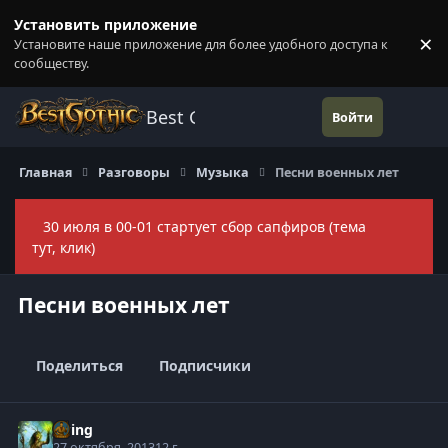
Перейти к содержанию
Установить приложение
×
Установите наше приложение для более удобного доступа к
П
сообществу.
Best Gothic Forums
Войти
Главная
Разговоры
Музыка
Песни военных лет
30 июля в 00-01 стартует сбор сапфиров (тема
Скры
тут, клик)
Песни военных лет
Поделиться
Подписчики
Elring
27 октября, 2013
12 г.