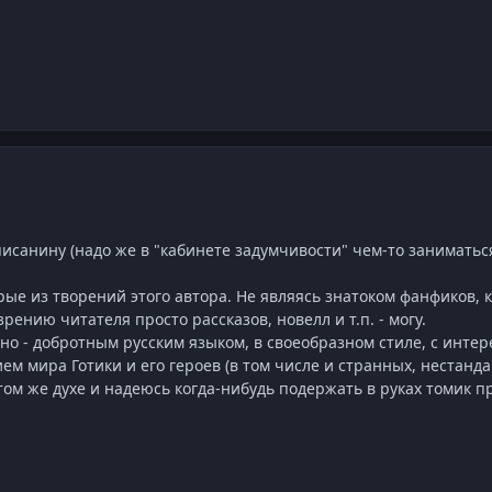
исанину (надо же в "кабинете задумчивости" чем-то заниматься
ые из творений этого автора. Не являясь знатоком фанфиков, ка
 зрению читателя просто рассказов, новелл и т.п. - могу.
но - добротным русским языком, в своеобразном стиле, с инт
м мира Готики и его героев (в том числе и странных, нестанда
ом же духе и надеюсь когда-нибудь подержать в руках томик п