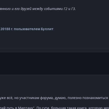
нного и его друзей между событиями Г2 и Г3.
 2018
8 г.
пользователем Буллит
 уже всё, но участникам форума, думаю, полезно познакомиться
гий путь в Миртану". По сути, большая такая книга, которую м