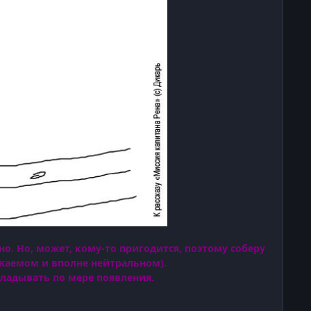
о. Но, может, кому-то пригодится, поэтому соберу
важаемом и вполне нейтральном).
кладывать по мере появления.