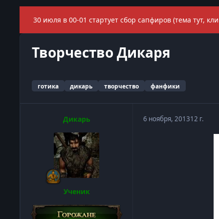
30 июля в 00-01 стартует сбор сапфиров (тема тут, кли
Творчество Дикаря
готика
дикарь
творчество
фанфики
Дикарь
6 ноября, 2013
12 г.
Ученик