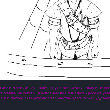
вам "Готики". Их, конечно, уже все читали, кому интересн
ут ссылки на тексты (в основном на Самиздате - ресурсе у
Ну и свежее литературное творчество здесь тоже буду вы