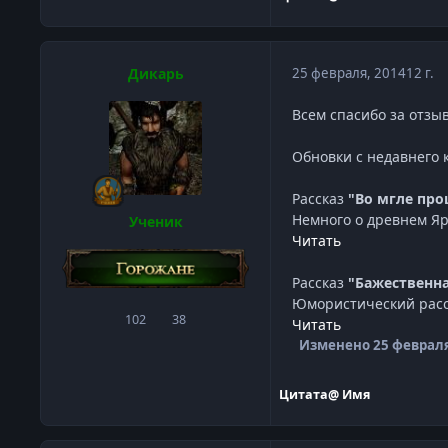
Дикарь
25 февраля, 2014
12 г.
Всем спасибо за отз
Обновки с недавнего 
Рассказ
"Во мгле пр
Немного о древнем Яр
Ученик
Читать
Рассказ
"Бажественна
Юмористический расск
102
38
сообщения
Репутация
Читать
Изменено
25 февраля
Цитата
@ Имя