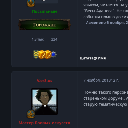
языком, читается на 
"Весы Аданоса". Не т
Посыльный
события помню до сих
Изменено
6 ноября, 
1,3 тыс
224
сообщения
Репутация
Цитата
@ Имя
V.erS.us
7 ноября, 2013
12 г.
Помню такого персона
стареньком форуме.. 
старую тематическую 
Мастер Боевых искусств