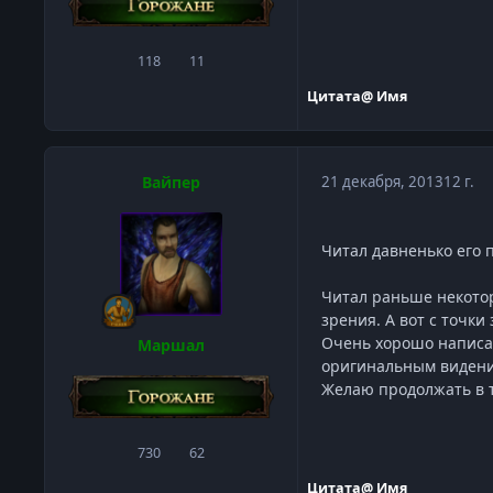
118
11
сообщения
Репутация
Цитата
@ Имя
Вайпер
21 декабря, 2013
12 г.
Читал давненько его п
Читал раньше некотор
зрения. А вот с точки
Очень хорошо написа
Маршал
оригинальным видение
Желаю продолжать в т
730
62
сообщения
Репутация
Цитата
@ Имя