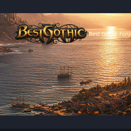
Best Gothic For
я