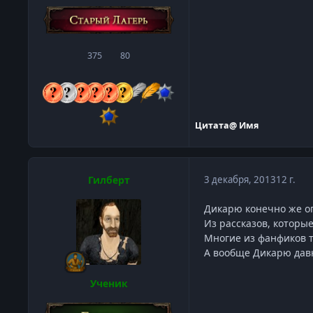
375
80
сообщения
Репутация
Цитата
@ Имя
Гилберт
3 декабря, 2013
12 г.
Дикарю конечно же ог
Из рассказов, которы
Многие из фанфиков 
А вообще Дикарю давн
Ученик