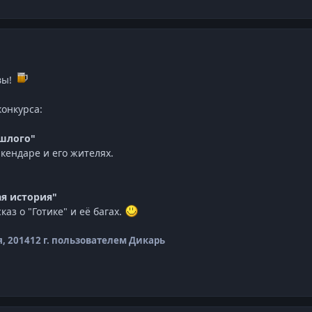
ывы!
конкурса:
ошлого"
кендаре и его жителях.
я история"
аз о "Готике" и её багах.
, 2014
12 г.
пользователем Дикарь