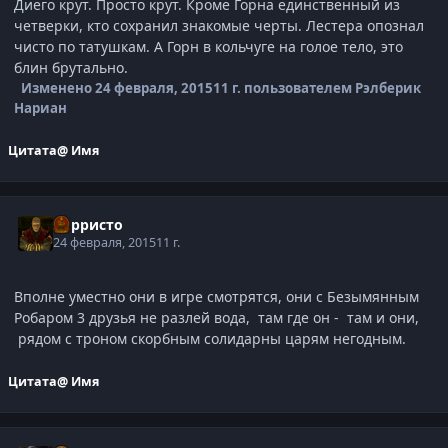
Диего крут. Просто крут. Кроме Горна единственный из
четверки, кто сохранил знакомые черты. Лестера опознал
чисто по татушкам. А Горн в кольчуге на голое тело, это
блин брутально.
Изменено
24 февраля, 2015
11 г.
пользователем Рэлберик
Нариан
Цитата
@ Имя
Корристо
24 февраля, 2015
11 г.
Вполне уместно они в игре смотрятся, они с Безымянным
Робаром 3 друзья не разлей вода, там где он - там и они,
рядом с троном скорбным солидарны царям негодным.
Цитата
@ Имя