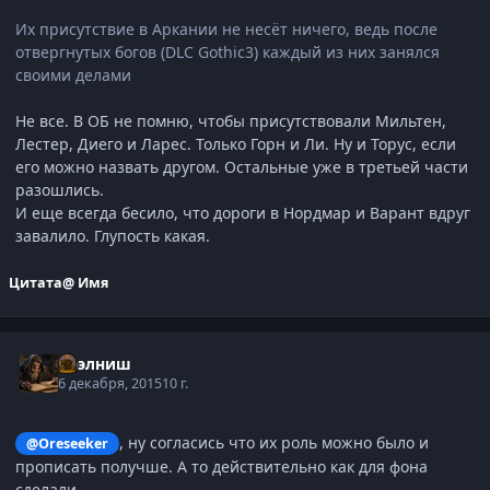
Их присутствие в Аркании не несёт ничего, ведь после
отвергнутых богов (DLC Gothic3) каждый из них занялся
своими делами
Не все. В ОБ не помню, чтобы присутствовали Мильтен,
Лестер, Диего и Ларес. Только Горн и Ли. Ну и Торус, если
его можно назвать другом. Остальные уже в третьей части
разошлись.
И еще всегда бесило, что дороги в Нордмар и Варант вдруг
завалило. Глупость какая.
Цитата
@ Имя
Нээлниш
6 декабря, 2015
10 г.
, ну согласись что их роль можно было и
@Oreseeker
прописать получше. А то действительно как для фона
сделали