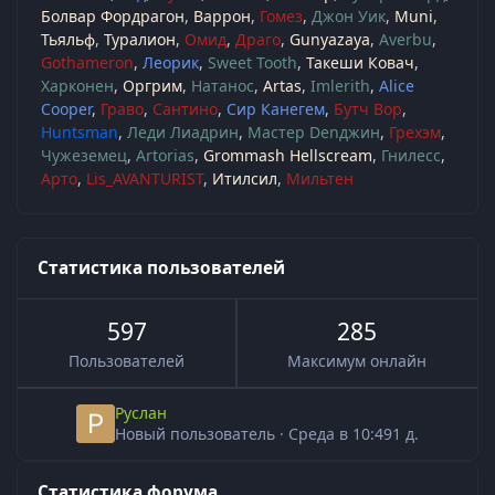
Болвар Фордрагон
Варрон
Гомез
Джон Уик
Muni
Тьяльф
Туралион
Омид
Драго
Gunyazaya
Averbu
Gothameron
Леорик
Sweet Tooth
Такеши Ковач
Харконен
Оргрим
Натанос
Artas
Imlerith
Alice
Cooper
Граво
Сантино
Сир Канегем
Бутч Вор
Huntsman
Леди Лиадрин
Мастер Denджин
Грехэм
Чужеземец
Artorias
Grommash Hellscream
Гнилесс
Арто
Lis_AVANTURIST
Итилсил
Мильтен
Статистика пользователей
597
285
Пользователей
Максимум онлайн
Руслан
Новый пользователь
·
Среда в 10:49
1 д.
Статистика форума