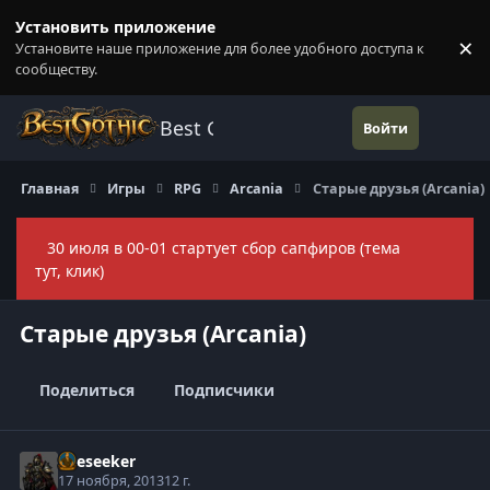
Перейти к содержанию
Установить приложение
×
Установите наше приложение для более удобного доступа к
П
сообществу.
Best Gothic Forums
Войти
Главная
Игры
RPG
Arcania
Старые друзья (Arcania)
30 июля в 00-01 стартует сбор сапфиров (тема
Скры
тут, клик)
Старые друзья (Arcania)
Поделиться
Подписчики
Oreseeker
17 ноября, 2013
12 г.