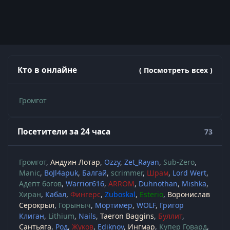
Кто в онлайне
( Посмотреть всех )
Громгот
Посетители за 24 часа
73
Громгот
Андуин Лотар
Ozzy
Zet_Rayan
Sub-Zero
Manic
BoJl4apuk
Балгай
scrimmer
Шрам
Lord Wert
Адепт богов
Warrior616
ARROM
Duhnothan
Mishka
Хиран
Кабал
Фингерс
Zuboskal
Esterio
Воронислав
Серокрыл
Горыныч
Мортимер
WOLF
Григор
Клиган
Lithium
Nails
Taeron Baggins
Буллит
Сантьяга
Род
Жуков
Ediknov
Ингмар
Купер Говард