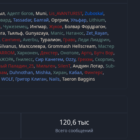
ыл
Адепт богов
Muni
Lis_AVANTURIST
Zuboskal
овард
Tassadar
Балгай
Оргрим
Ульфар
Lithium
з
Чужеземец
Ингмар
Жуков
Болвар Фордрагон
яга
Тьяльф
Gunyazaya
Manic
Натанос
Zet_Rayan
Сантино
Averbu
Туралион
Граво
Леди Лиадрин
Silvanus
Малсолевра
Grommash Hellscream
Мастер
ARROM
Харконен
Декстер
Онотоле
Арто
Бутч Вор
АЖОРА
Гнилесс
Сир Канегем
Ozzy
Грехэм
Скорпио
ый Паладин_25
Мильтен
SilenT
Андуин Лотар
Sub-
рам
Duhnothan
Mishka
Хиран
Кабал
Фингерс
WOLF
Григор Клиган
Nails
Taeron Baggins
120,6 тыс
Всего сообщений