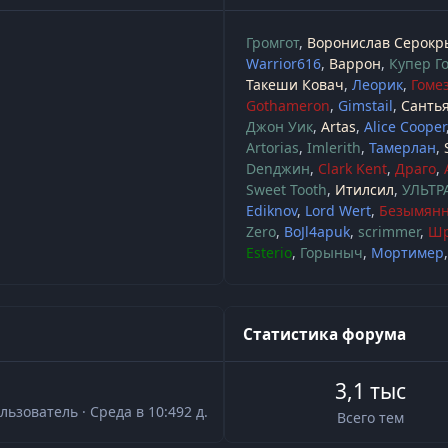
Громгот
Воронислав Серокр
Warrior616
Варрон
Купер Г
Такеши Ковач
Леорик
Гоме
Gothameron
Gimstail
Санть
Джон Уик
Artas
Alice Cooper
Artorias
Imlerith
Тамерлан
Denджин
Clark Kent
Драго
Sweet Tooth
Итилсил
УЛЬТР
Ediknov
Lord Wert
Безымянн
Zero
BoJl4apuk
scrimmer
Ш
Esterio
Горыныч
Мортимер
Статистика форума
3,1 тыс
льзователь
·
Среда в 10:49
2 д.
Всего тем