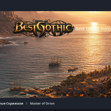
Best Gothic For
тые Скрижали
Master of Orion