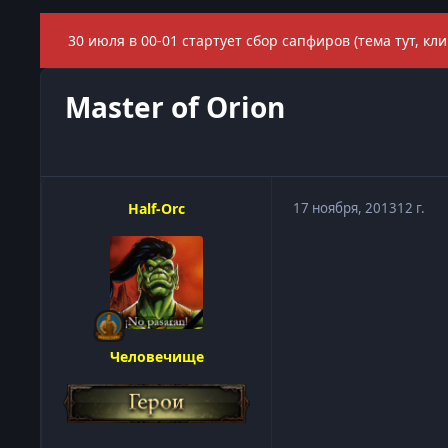
30 июля в 00-01 стартует сбор сапфиров (тема тут, кли
Master of Orion
Half-Orc
17 ноября, 2013
12 г.
Человечище