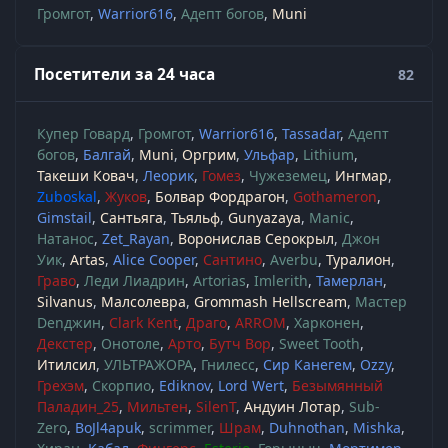
Громгот
Warrior616
Адепт богов
Muni
Посетители за 24 часа
82
Купер Говард
Громгот
Warrior616
Tassadar
Адепт
богов
Балгай
Muni
Оргрим
Ульфар
Lithium
Такеши Ковач
Леорик
Гомез
Чужеземец
Ингмар
Zuboskal
Жуков
Болвар Фордрагон
Gothameron
Gimstail
Сантьяга
Тьяльф
Gunyazaya
Manic
Натанос
Zet_Rayan
Воронислав Серокрыл
Джон
Уик
Artas
Alice Cooper
Сантино
Averbu
Туралион
Граво
Леди Лиадрин
Artorias
Imlerith
Тамерлан
Silvanus
Малсолевра
Grommash Hellscream
Мастер
Denджин
Clark Kent
Драго
ARROM
Харконен
Декстер
Онотоле
Арто
Бутч Вор
Sweet Tooth
Итилсил
УЛЬТРАЖОРА
Гнилесс
Сир Канегем
Ozzy
Грехэм
Скорпио
Ediknov
Lord Wert
Безымянный
Паладин_25
Мильтен
SilenT
Андуин Лотар
Sub-
Zero
BoJl4apuk
scrimmer
Шрам
Duhnothan
Mishka