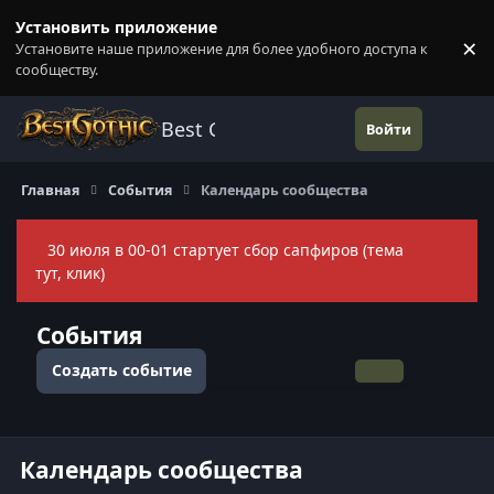
Перейти к содержанию
Установить приложение
×
Установите наше приложение для более удобного доступа к
П
сообществу.
Best Gothic Forums
Войти
Главная
События
Календарь сообщества
30 июля в 00-01 стартует сбор сапфиров (тема
Скры
тут, клик)
События
Создать событие
Общий вид
По месяцам
По неделям
По дням
Календарь сообщества