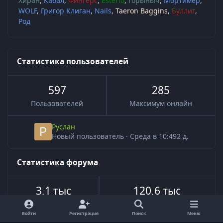
Хиран
Кабал
Фингерс
Esterio
Горыныч
Мортимер
WOLF
Григор Клиган
Nails
Taeron Baggins
Буллит
Род
Статистика пользователей
597
285
Пользователей
Максимум онлайн
Руслан
Новый пользователь
·
Среда в 10:49
2 д.
Статистика форума
3,1 тыс
120,6 тыс
Всего тем
Всего сообщений
Войти
Регистрация
Поиск
Меню