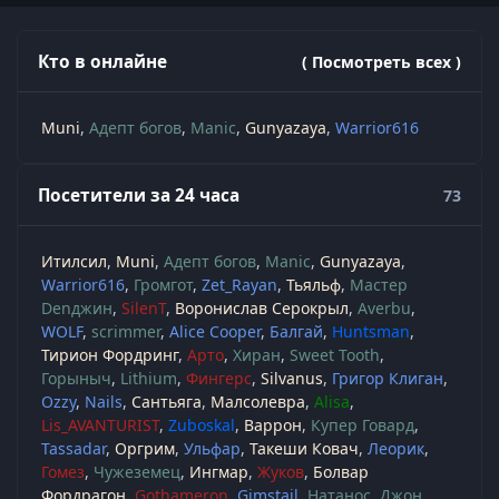
Кто в онлайне
( Посмотреть всех )
Muni
Адепт богов
Manic
Gunyazaya
Warrior616
Посетители за 24 часа
73
Итилсил
Muni
Адепт богов
Manic
Gunyazaya
Warrior616
Громгот
Zet_Rayan
Тьяльф
Мастер
Denджин
SilenT
Воронислав Серокрыл
Averbu
WOLF
scrimmer
Alice Cooper
Балгай
Huntsman
Тирион Фордринг
Арто
Хиран
Sweet Tooth
Горыныч
Lithium
Фингерс
Silvanus
Григор Клиган
Ozzy
Nails
Сантьяга
Малсолевра
Alisa
Lis_AVANTURIST
Zuboskal
Варрон
Купер Говард
Tassadar
Оргрим
Ульфар
Такеши Ковач
Леорик
Гомез
Чужеземец
Ингмар
Жуков
Болвар
Фордрагон
Gothameron
Gimstail
Натанос
Джон