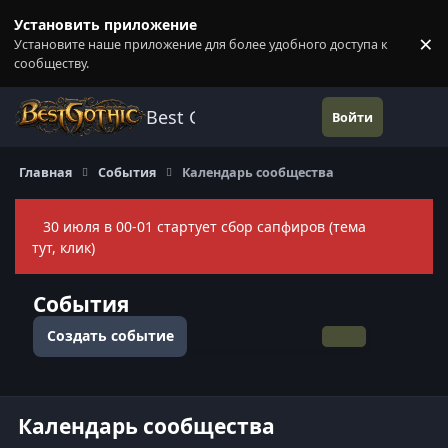
Перейти к содержанию
Установить приложение
×
Установите наше приложение для более удобного доступа к
П
сообществу.
Best Gothic Forums
Войти
Главная
События
Календарь сообщества
30 июля в 00-01 стартует сбор сапфиров (тема
Скры
тут, клик)
События
Создать событие
Общий вид
По месяцам
По неделям
По дням
Календарь сообщества