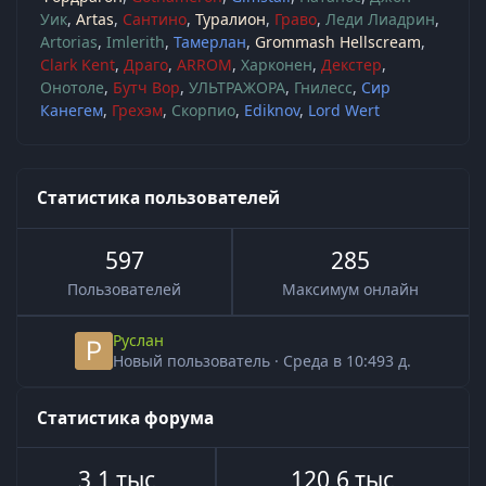
Уик
Artas
Сантино
Туралион
Граво
Леди Лиадрин
Artorias
Imlerith
Тамерлан
Grommash Hellscream
Clark Kent
Драго
ARROM
Харконен
Декстер
Онотоле
Бутч Вор
УЛЬТРАЖОРА
Гнилесс
Сир
Канегем
Грехэм
Скорпио
Ediknov
Lord Wert
Статистика пользователей
597
285
Пользователей
Максимум онлайн
Руслан
Новый пользователь
·
Среда в 10:49
3 д.
Статистика форума
3,1 тыс
120,6 тыс