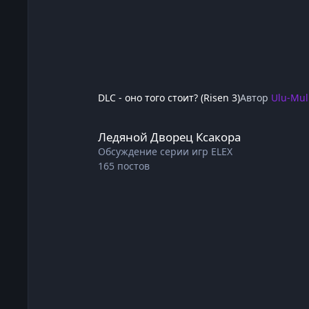
DLC - оно того стоит? (Risen 3)
Автор
Ulu-Mu
Ледяной Дворец Ксакора
Ледяной Дворец Ксакора
Обсуждение серии игр ELEX
165
постов