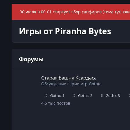
30 июля в 00-01 стартует сбор сапфиров (тема тут, кли
Игры от Piranha Bytes
Форумы
Старая Башня Ксардаса
Старая Башня Ксардаса
Обсуждение серии игр Gothic
Gothic 1
Gothic 2
Gothic 3
4,5 тыс
постов