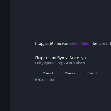
Ксардас (Gothic)
Автор
Ulu-Mulu
,
Четверг в 
Пиратская Бухта Антигуа
Пиратская Бухта Антигуа
Обсуждение серии игр Risen
Risen 1
Risen 2
Risen 3
620
постов