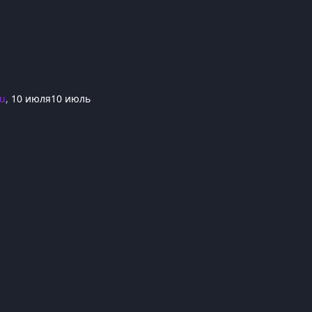
lu
,
10 июля
10 июль