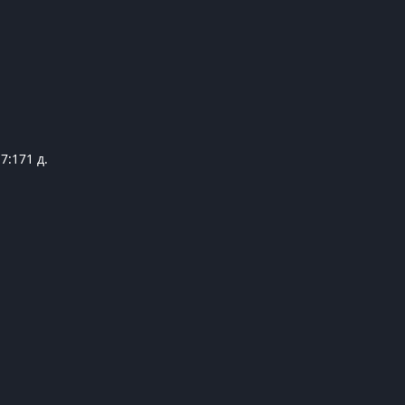
17:17
1 д.