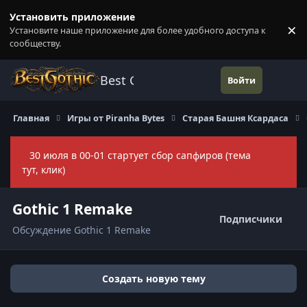
Перейти к содержанию
Установить приложение
×
Установите наше приложение для более удобного доступа к
П
сообществу.
Best Gothic Forums
Войти
Главная
Игры от Piranha Bytes
Старая Башня Ксардаса
30 июля в 00-01 стартует сбор сапфиров (тема
Скры
тут, клик)
Gothic 1 Remake
Подписчики
Обсуждение Gothic 1 Remake
Создать новую тему