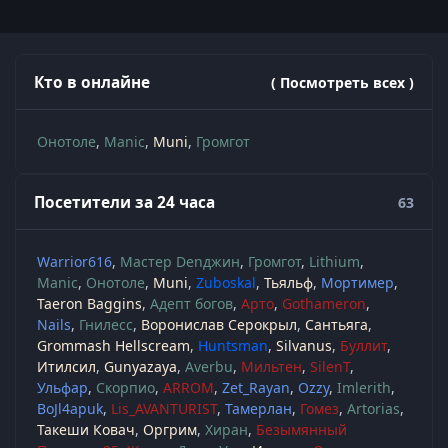
Кто в онлайне
( Посмотреть всех )
Онотоле
Manic
Muni
Громгот
Посетители за 24 часа
63
Warrior616
Мастер Denджин
Громгот
Lithium
Manic
Онотоле
Muni
Zuboskal
Тьяльф
Мортимер
Taeron Baggins
Адепт богов
Арто
Gothameron
Nails
Гнилесс
Воронислав Серокрыл
Сантьяга
Grommash Hellscream
Huntsman
Silvanus
Буллит
Итилсил
Gunyazaya
Averbu
Мильтен
SilenT
Ульфар
Скорпио
ARROM
Zet_Rayan
Ozzy
Imlerith
BoJl4apuk
Lis_AVANTURIST
Тамерлан
Гомез
Artorias
Такеши Ковач
Оргрим
Хиран
Безымянный