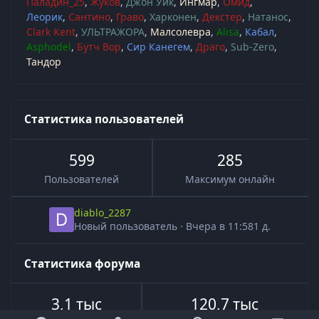
Паладин_25
Жуков
Джон Уик
Ингмар
Омид
Леорик
Сантино
Граво
Харконен
Декстер
Натанос
Clark Kent
УЛЬТРАЖОРА
Малсолевра
Alisa
Кабал
Asphodel
Бутч Вор
Сир Канегем
Драго
Sub-Zero
Тандор
Статистика пользователей
599
285
Пользователей
Максимум онлайн
diablo_2287
Новый пользователь
·
Вчера в 11:58
1 д.
Статистика форума
3,1 тыс
120,7 тыс