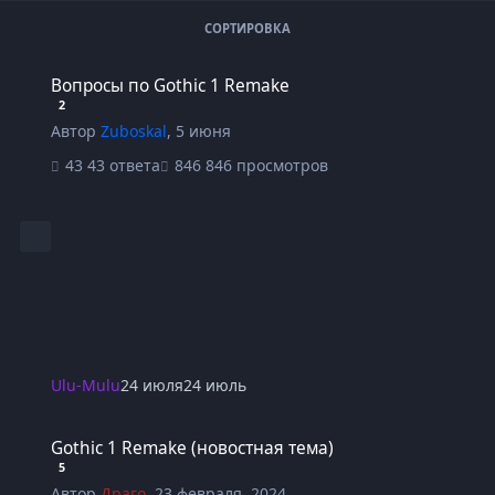
СОРТИРОВКА
Вопросы по Gothic 1 Remake
Вопросы по Gothic 1 Remake
2
Автор
Zuboskal
,
5 июня
43 ответа
846 просмотров
Ulu-Mulu
24 июля
24 июль
Gothic 1 Remake (новостная тема)
Gothic 1 Remake (новостная тема)
5
Автор
Драго
,
23 февраля, 2024