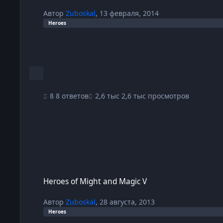
Автор
Zuboskal
,
13 февраля, 2014
Heroes
8 ответов
2,6 тыс просмотров
Heroes of Might and Magic V
Heroes of Might and Magic V
Автор
Zuboskal
,
28 августа, 2013
Heroes