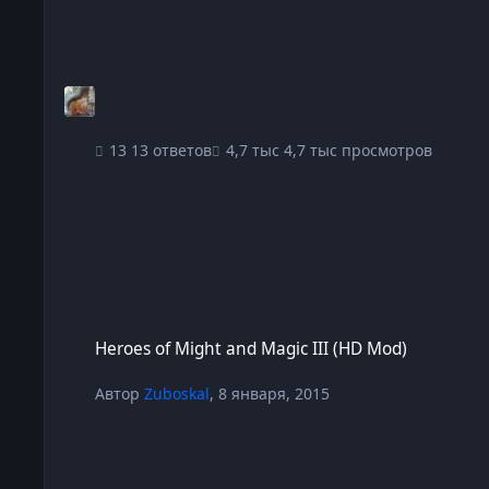
13 ответов
4,7 тыс просмотров
Heroes of Might and Magic III (HD Mod)
Heroes of Might and Magic III (HD Mod)
Автор
Zuboskal
,
8 января, 2015