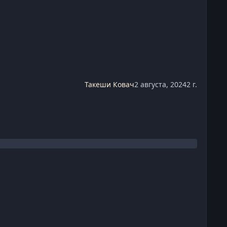
Такеши Ковач
2 августа, 2024
2 г.