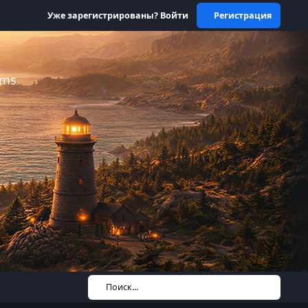
Уже зарегистрированы? Войти
Регистрация
ums
Поиск...