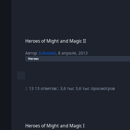
Heroes of Might and Magic II
Heroes of Might and Magic II
Автор
Zuboskal
,
8 апреля, 2013
Heroes
13 ответов
3,6 тыс просмотров
Heroes of Might and Magic I
Heroes of Might and Magic I