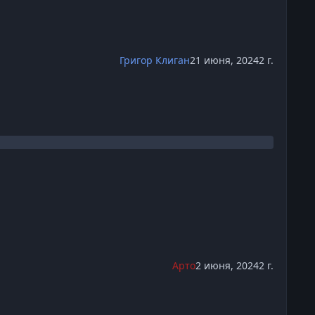
Григор Клиган
21 июня, 2024
2 г.
Арто
2 июня, 2024
2 г.