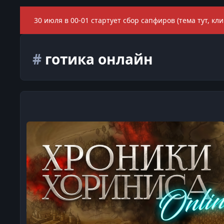
30 июля в 00-01 стартует сбор сапфиров (тема тут, кли
#
готика онлайн
Хроники Хориниса Онлайн - ММО проект