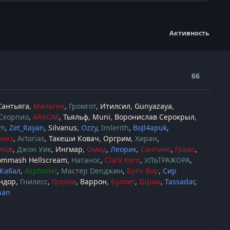
Активность
66
Сантьяга
Мильтен
Громгот
Итилсил
Gunyazaya
Скорпио
ARROM
Тьяльф
Muni
Воронислав Серокрыл
um
Zet_Rayan
Silvanus
Ozzy
Imlerith
BoJl4apuk
омез
Artorias
Такеши Ковач
Оргрим
Хиран
ков
Джон Уик
Ингмар
Омид
Леорик
Сантино
Граво
ommash Hellscream
Натанос
Clark Kent
УЛЬТРАЖОРА
Кабал
Asphodel
Мастер Denджин
Бутч Вор
Сир
ндор
Гнилесс
Грехэм
Варрон
Буллит
Шрам
Tassadar
han