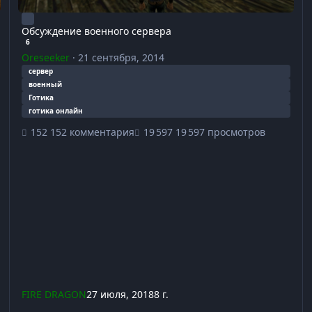
Обсуждение военного сервера
6
Oreseeker
·
21 сентября, 2014
сервер
военный
Готика
готика онлайн
152 комментария
19 597 просмотров
FIRE DRAGON
27 июля, 2018
8 г.