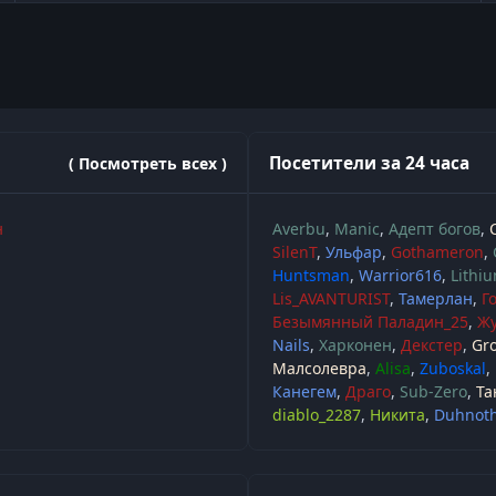
Посетители за 24 часа
( Посмотреть всех )
н
Averbu
Manic
Адепт богов
SilenT
Ульфар
Gothameron
Huntsman
Warrior616
Lithi
Lis_AVANTURIST
Тамерлан
Г
Безымянный Паладин_25
Жу
Nails
Харконен
Декстер
Gr
Малсолевра
Alisa
Zuboskal
Канегем
Драго
Sub-Zero
Та
diablo_2287
Никита
Duhnot