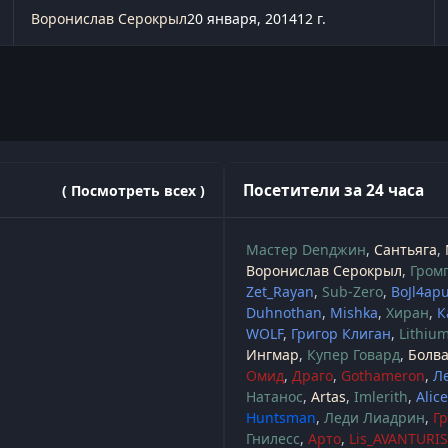
Воронислав Серокрыл
20 января, 2014
12 г.
Посетители за 24 часа
( Посмотреть всех )
Мастер Denджин
Сантьяга
Воронислав Серокрыл
Громг
Zet_Rayan
Sub-Zero
BoJl4ap
Duhnothan
Mishka
Хиран
К
WOLF
Григор Клиган
Lithiu
Ингмар
Купер Говард
Болв
Омид
Драго
Gothameron
Л
Натанос
Artas
Imlerith
Alic
Huntsman
Леди Лиадрин
Г
Гнилесс
Арто
Lis_AVANTURIS