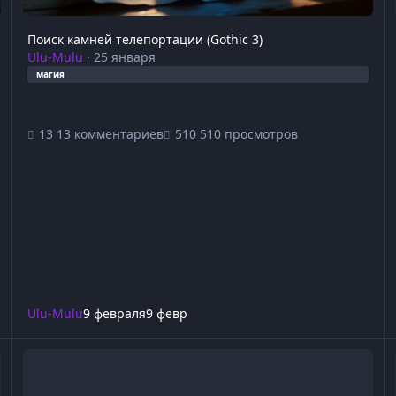
Поиск камней телепортации (Gothic 3)
Ulu-Mulu
·
25 января
магия
13 комментариев
510 просмотров
Ulu-Mulu
9 февраля
9 февр
Учителя магии и алхимии (Gothic 2)
Ун