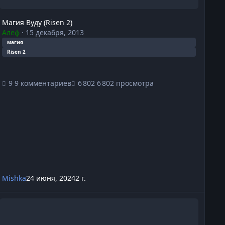
Магия Вуду (Risen 2)
Алеф
·
15 декабря, 2013
магия
Risen 2
9 комментариев
6 802 просмотра
Mishka
24 июня, 2024
2 г.
иверситет Таинств (The Elder Scrolls IV: Oblivion)