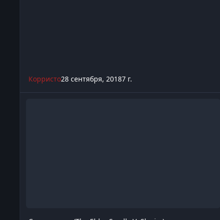
Корристо
28 сентября, 2018
7 г.
Снаряжение (The Elder Scrolls V: Skyrim)