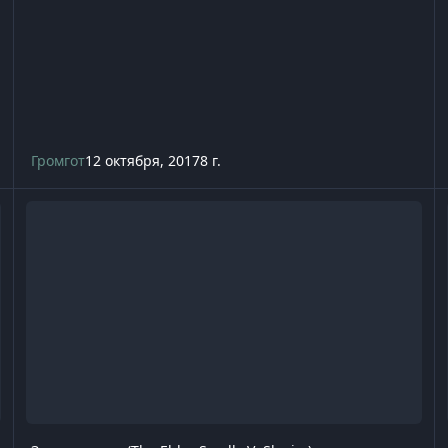
Громгот
12 октября, 2017
8 г.
Зачарование (The Elder Scrolls V: Skyrim)
И