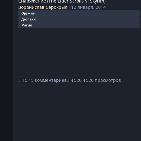
Снаряжение (The Elder Scrolls V: Skyrim)
Воронислав Серокрыл
·
12 января, 2014
Оружие
Доспехи
Магия
15 комментариев
4 520 просмотров