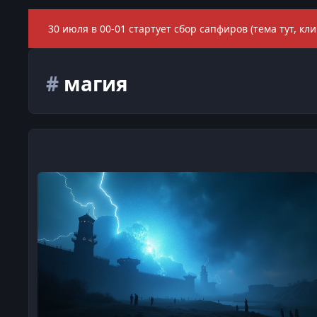
30 июля в 00-01 стартует сбор сапфиров (тема тут, кли
#
магия
История падения Барьера (Gothic 1)