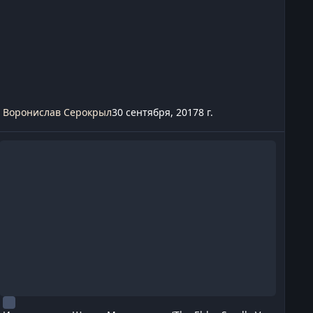
Воронислав Серокрыл
30 сентября, 2017
8 г.
счезнувшая Школа Мистицизма (The Elder Scrolls V: Skyrim)