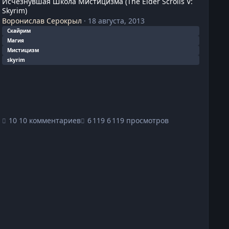
Исчезнувшая Школа Мистицизма (The Elder Scrolls V:
Skyrim)
Воронислав Серокрыл
·
18 августа, 2013
Скайрим
Магия
Мистицизм
skyrim
10 комментариев
6 119 просмотров