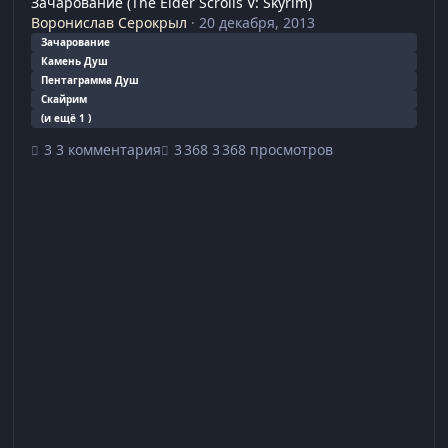
Зачарование (The Elder Scrolls V: Skyrim)
Воронислав Серокрыл
·
20 декабря, 2013
Зачарование
Камень Душ
Пентаграмма Душ
Скайрим
(и ещё 1 )
3 комментария
3 368 просмотров