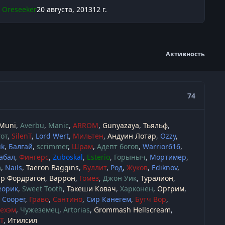
Oreseeker
20 августа, 2013
12 г.
Активность
74
Muni
Averbu
Manic
ARROM
Gunyazaya
Тьяльф
от
SilenT
Lord Wert
Мильтен
Андуин Лотар
Ozzy
uk
Балгай
scrimmer
Шрам
Адепт богов
Warrior616
абал
Фингерс
Zuboskal
Esterio
Горыныч
Мортимер
m
Nails
Taeron Baggins
Буллит
Род
Жуков
Ediknov
ар Фордрагон
Варрон
Гомез
Джон Уик
Туралион
еорик
Sweet Tooth
Такеши Ковач
Харконен
Оргрим
e Cooper
Граво
Сантино
Сир Канегем
Бутч Вор
рехэм
Чужеземец
Artorias
Grommash Hellscream
T
Итилсил