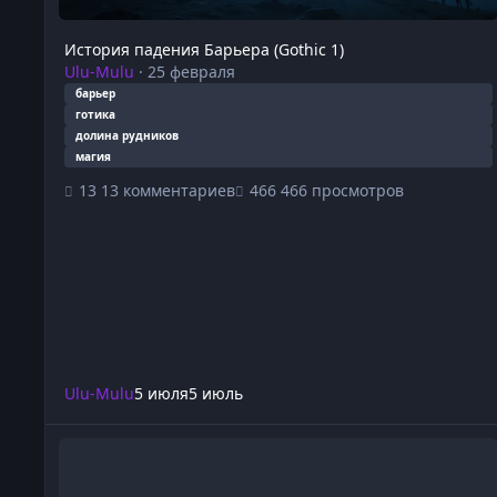
История падения Барьера (Gothic 1)
Ulu-Mulu
·
25 февраля
барьер
готика
долина рудников
магия
13 комментариев
466 просмотров
Ulu-Mulu
5 июля
5 июль
Коллегия Винтерхолда (The Elder Scrolls V: Skyrim)