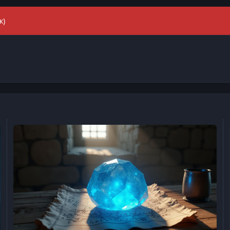
к)
Поиск камней телепортации (Gothic 3)
Ма