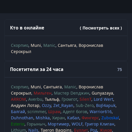
Кто в онлайне
( Посмотреть всех )
Скорпио
Muni
Manic
Сантьяга
Воронислав
Серокрыл
Посетители за 24 часа
75
Скорпио
Muni
Сантьяга
Manic
Воронислав
Серокрыл
Мильтен
Мастер Denджин
Gunyazaya
ARROM
Averbu
Тьяльф
Громгот
SilenT
Lord Wert
Андуин Лотар
Ozzy
Zet_Rayan
Sub-Zero
BoJl4apuk
Балгай
scrimmer
Шрам
Адепт богов
Warrior616
Duhnothan
Mishka
Хиран
Кабал
Фингерс
Zuboskal
Esterio
Горыныч
Мортимер
WOLF
Григор Клиган
Lithium
Nails
Taeron Baggins
Буллит
Род
Жуков