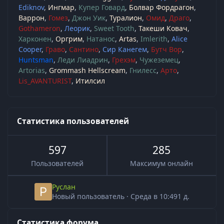
Ediknov
Ингмар
Купер Говард
Болвар Фордрагон
Варрон
Гомез
Джон Уик
Туралион
Омид
Драго
Gothameron
Леорик
Sweet Tooth
Такеши Ковач
Харконен
Оргрим
Натанос
Artas
Imlerith
Alice
Cooper
Граво
Сантино
Сир Канегем
Бутч Вор
Huntsman
Леди Лиадрин
Грехэм
Чужеземец
Artorias
Grommash Hellscream
Гнилесс
Арто
Lis_AVANTURIST
Итилсил
Статистика пользователей
597
285
Пользователей
Максимум онлайн
Руслан
Новый пользователь
·
Среда в 10:49
1 д.
Статистика форума