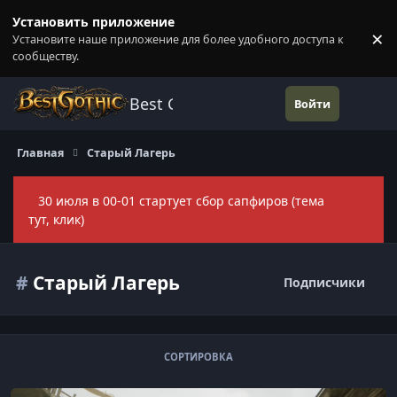
Перейти к содержанию
Установить приложение
×
Установите наше приложение для более удобного доступа к
П
сообществу.
Best Gothic Forums
Войти
Главная
Старый Лагерь
30 июля в 00-01 стартует сбор сапфиров (тема
Скры
тут, клик)
#
Старый Лагерь
Подписчики
СОРТИРОВКА
Арена Старого Лагеря