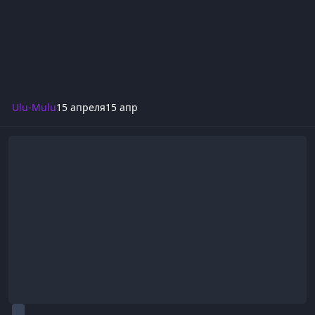
Ulu-Mulu
15 апреля
15 апр
Заявки по принятию в Старый лагерь - Внешнее кольцо Старог