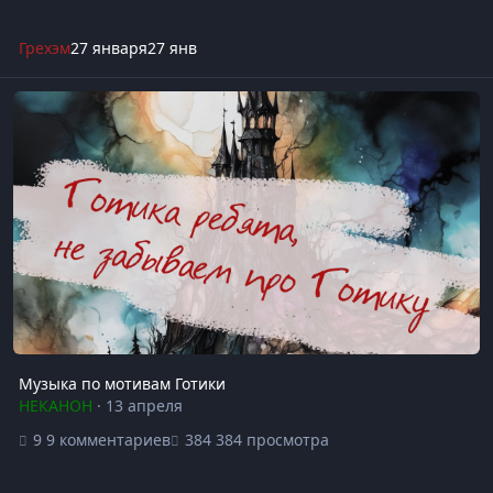
Грехэм
27 января
27 янв
Музыка по мотивам Готики
Музыка по мотивам Готики
НЕКАНОН
·
13 апреля
9 комментариев
384 просмотра