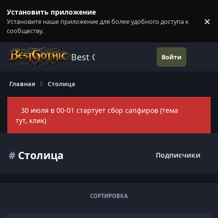
Перейти к содержанию
Установить приложение
×
Установите наше приложение для более удобного доступа к
П
сообществу.
Best Gothic Forums
Войти
Главная
Столица
30 июля в 00-01 стартует сбор сапфиров (тема
Скры
тут, клик)
#
Столица
Подписчики
СОРТИРОВКА
Арена (The Elder Scrolls 4: Oblivion)