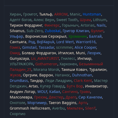
Хиран
Громгот
Тьяльф
ARROM
Manic
Huntsman
Адепт богов
Алекс Верн
Sweet Tooth
Шрам
Lithium
Тирион Фордринг
Фингерс
Горыныч
Artorias
Nails
Silvanus
Sub-Zero
Zuboskal
Григор Клиган
Буллит
Ульфар
Воронислав Серокрыл
Хроманин
Балгай
Сантьяга
Род
BoJl4apuk
Lord Wert
Warrior616
Гомез
Gimstail
Tassadar
scrimmer
Alice Cooper
Омид
Болвар Фордрагон
Итилсил
Muni
Леорик
Gunyazaya
Lis_AVANTURIST
Гнилесс
Ингмар
УЛЬТРАЖОРА
Gothameron
Харконен
Безымянный
Паладин_25
Morana Morok
Такеши Ковач
Туралион
Жуков
Оргрим
Варрон
Натанос
Duhnothan
DrumBass
Тандор
Леди Лиадрин
Clark Kent
Мастер
Denджин
Artas
Купер Говард
Бутч Вор
Инквизитор
Андуин Лотар
WOLF
Кабал
Сантино
Граво
Малсолевра
Грехэм
Декстер
Драго
Сир Канегем
Онотоле
Мортимер
Taeron Baggins
Арто
Grommash Hellscream
Averbu
Мильтен
SilenT
Скорпио