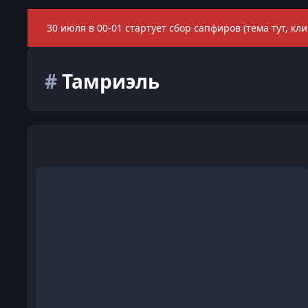
30 июля в 00-01 стартует сбор сапфиров (тема тут, кли
#
Тамриэль
Как вы познакомились с серией? (The Elder Scrolls)