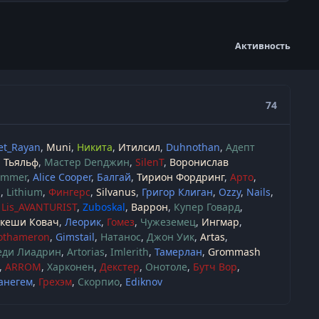
Активность
74
et_Rayan
Muni
Никита
Итилсил
Duhnothan
Адепт
Тьяльф
Мастер Denджин
SilenT
Воронислав
immer
Alice Cooper
Балгай
Тирион Фордринг
Арто
ч
Lithium
Фингерс
Silvanus
Григор Клиган
Ozzy
Nails
Lis_AVANTURIST
Zuboskal
Варрон
Купер Говард
акеши Ковач
Леорик
Гомез
Чужеземец
Ингмар
othameron
Gimstail
Натанос
Джон Уик
Artas
еди Лиадрин
Artorias
Imlerith
Тамерлан
Grommash
ARROM
Харконен
Декстер
Онотоле
Бутч Вор
анегем
Грехэм
Скорпио
Ediknov