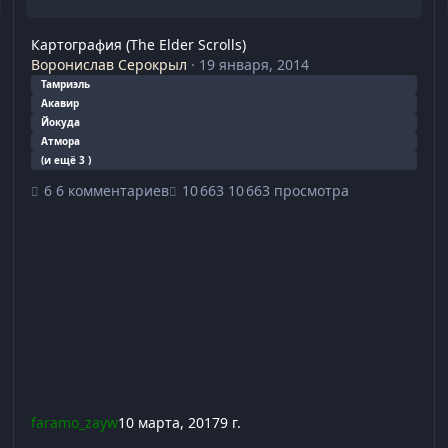
Картография (The Elder Scrolls)
Воронислав Серокрыл
·
19 января, 2014
Тамриэль
Акавир
Йокуда
Атмора
(и ещё 3 )
6 комментариев
10 663 просмотра
faramo_zayw
10 марта, 2017
9 г.