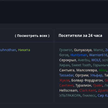
Посетители за 24 часа
( Посмотреть всех )
uhnothan
Никита
Громгот
Gunyazaya
Manic
Z
богов
Huntsman
Warrior616
Серокрыл
Averbu
WOLF
scr
Хиран
Sweet Tooth
Горыны
Сантьяга
Малсолевра
Alisa
Tassadar
Оргрим
Ульфар
Т
Жуков
Болвар Фордрагон
G
Сантино
Туралион
Граво
Л
Hellscream
Clark Kent
Драго
УЛЬТРАЖОРА
Гнилесс
Сир К