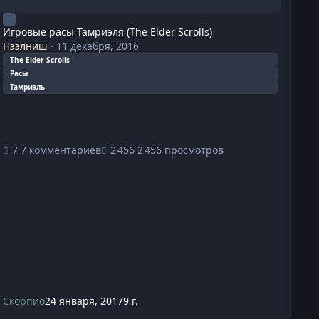
Игровые расы Тамриэля (The Elder Scrolls)
Нээлниш
·
11 декабря, 2016
The Elder Scrolls
Расы
Тамриэль
7 комментариев
2 456 просмотров
Скорпио
24 января, 2017
9 г.