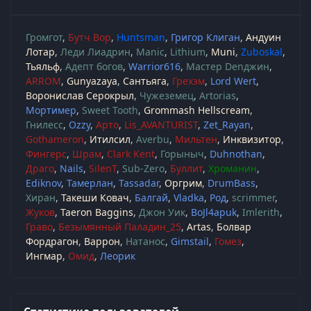
Громгот
Бутч Вор
Huntsman
Григор Клиган
Андуин
Лотар
Леди Лиадрин
Manic
Lithium
Muni
Zuboskal
Тьяльф
Адепт богов
Warrior616
Мастер Denджин
ARROM
Gunyazaya
Сантьяга
Грехэм
Lord Wert
Воронислав Серокрыл
Чужеземец
Artorias
Мортимер
Sweet Tooth
Grommash Hellscream
Гнилесс
Ozzy
Арто
Lis_AVANTURIST
Zet_Rayan
Gothameron
Итилсил
Averbu
Мильтен
Инквизитор
Фингерс
Шрам
Clark Kent
Горыныч
Duhnothan
Драго
Nails
SilenT
Sub-Zero
Буллит
Хроманин
Ediknov
Тамерлан
Tassadar
Оргрим
DrumBass
Хиран
Такеши Ковач
Балгай
Vladka
Род
scrimmer
Жуков
Taeron Baggins
Джон Уик
BoJl4apuk
Imlerith
Граво
Безымянный Паладин_25
Artas
Болвар
Фордрагон
Варрон
Натанос
Gimstail
Гомез
Ингмар
Омид
Леорик