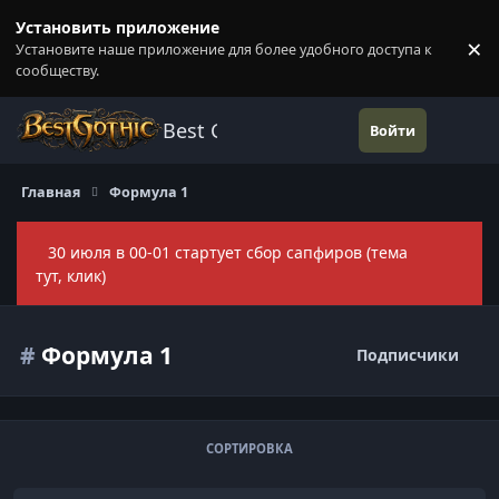
Перейти к содержанию
Установить приложение
×
Установите наше приложение для более удобного доступа к
П
сообществу.
Best Gothic Forums
Войти
Главная
Формула 1
30 июля в 00-01 стартует сбор сапфиров (тема
Скры
тут, клик)
#
Формула 1
Подписчики
СОРТИРОВКА
Формула 1