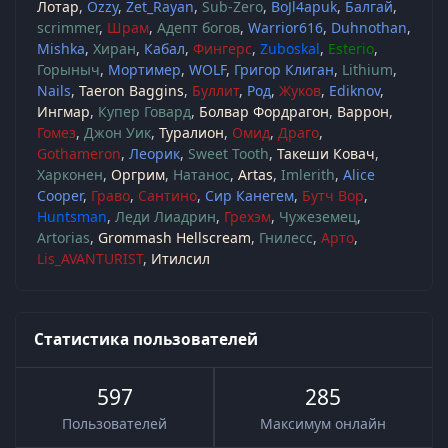
Лотар
Ozzy
Zet_Rayan
Sub-Zero
BoJl4apuk
Балгай
scrimmer
Шрам
Адепт богов
Warrior616
Duhnothan
Mishka
Хиран
Кабал
Фингерс
Zuboskal
Esterio
Горыныч
Мортимер
WOLF
Григор Клиган
Lithium
Nails
Taeron Baggins
Буллит
Род
Жуков
Ediknov
Ингмар
Купер Говард
Болвар Фордрагон
Варрон
Гомез
Джон Уик
Туралион
Омид
Драго
Gothameron
Леорик
Sweet Tooth
Такеши Ковач
Харконен
Оргрим
Натанос
Artas
Imlerith
Alice
Cooper
Граво
Сантино
Сир Канегем
Бутч Вор
Huntsman
Леди Лиадрин
Грехэм
Чужеземец
Artorias
Grommash Hellscream
Гнилесс
Арто
Lis_AVANTURIST
Итилсил
Статистика пользователей
597
285
Пользователей
Максимум онлайн