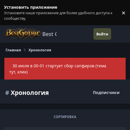
Перейти к содержанию
Установить приложение
×
Установите наше приложение для более удобного доступа к
П
сообществу.
Best Gothic Forums
Войти
Главная
Хронология
30 июля в 00-01 стартует сбор сапфиров (тема
Скры
тут, клик)
#
Хронология
Подписчики
СОРТИРОВКА
Пятая Форумская Война. Тема ведения