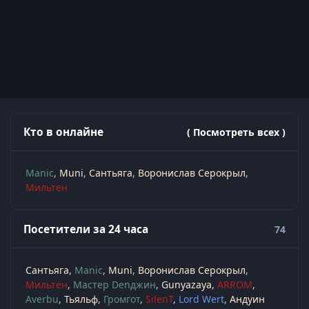
Кто в онлайне
( Посмотреть всех )
Manic
Muni
Сантьяга
Воронислав Серокрыл
Мильтен
Посетители за 24 часа
74
Сантьяга
Manic
Muni
Воронислав Серокрыл
Мильтен
Мастер Denджин
Gunyazaya
ARROM
Averbu
Тьяльф
Громгот
SilenT
Lord Wert
Андуин