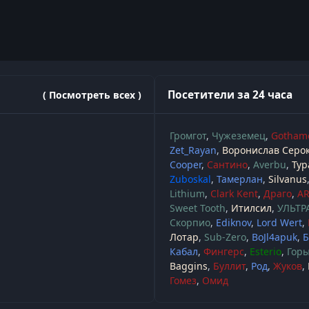
Посетители за 24 часа
( Посмотреть всех )
Громгот
Чужеземец
Gotham
Zet_Rayan
Воронислав Серо
Cooper
Сантино
Averbu
Тур
Zuboskal
Тамерлан
Silvanus
Lithium
Clark Kent
Драго
A
Sweet Tooth
Итилсил
УЛЬТР
Скорпио
Ediknov
Lord Wert
Лотар
Sub-Zero
BoJl4apuk
Б
Кабал
Фингерс
Esterio
Гор
Baggins
Буллит
Род
Жуков
Гомез
Омид