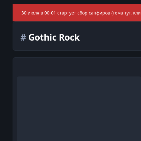
30 июля в 00-01 стартует сбор сапфиров (тема тут, кли
#
Gothic Rock
Кукрыниксы