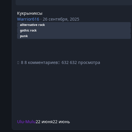
Кукрыниксы
Warrior616
·
26 сентября, 2025
allternative rock
gothic rock
punk
8 комментариев
632 просмотра
Ulu-Mulu
22 июня
22 июнь