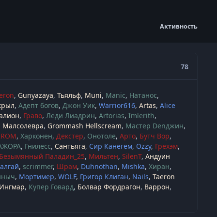
Активность
78
eron
Gunyazaya
Тьяльф
Muni
Manic
Натанос
крыл
Адепт богов
Джон Уик
Warrior616
Artas
Alice
алион
Граво
Леди Лиадрин
Artorias
Imlerith
Малсолевра
Grommash Hellscream
Мастер Denджин
RROM
Харконен
Декстер
Онотоле
Арто
Бутч Вор
АЖОРА
Гнилесс
Сантьяга
Сир Канегем
Ozzy
Грехэм
Безымянный Паладин_25
Мильтен
SilenT
Андуин
алгай
scrimmer
Шрам
Duhnothan
Mishka
Хиран
ыныч
Мортимер
WOLF
Григор Клиган
Nails
Taeron
Ингмар
Купер Говард
Болвар Фордрагон
Варрон