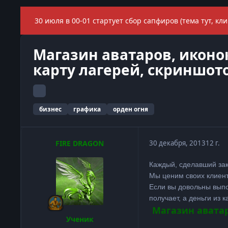
30 июля в 00-01 стартует сбор сапфиров (тема тут, кли
Магазин аватаров, иконок
карту лагерей, скриншот
бизнес
графика
орден огня
FIRE DRAGON
30 декабря, 2013
12 г.
Каждый, сделавший зак
Мы ценим своих клиенто
Если вы довольны выпол
получает, а деньги из
Магазин аватар
Ученик