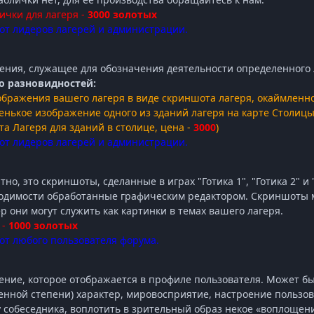
ички для лагеря -
3000 золотых
от лидеров лагерей и администрации.
ния, служащее для обозначения деятельности определенного л
о разновидностей:
зображения вашего лагеря в виде скриншота лагеря, окаймленног
ленькое изображение одного из зданий лагеря на карте Столиц
та Лагеря для зданий в столице, цена -
3000
)
от лидеров лагерей и администрации.
тно, это скриншоты, сделанные в играх "Готика 1", "Готика 2" и 
бходимости обработанные графическим редактором. Скриншоты 
 они могут служить как картинки в темах вашего лагеря.
 -
1000 золотых
от любого пользователя форума.
ние, которое отображается в профиле пользователя. Может быт
енной степени) характер, мировосприятие, настроение пользо
 собеседника, воплотить в зрительный образ некое «воплощен