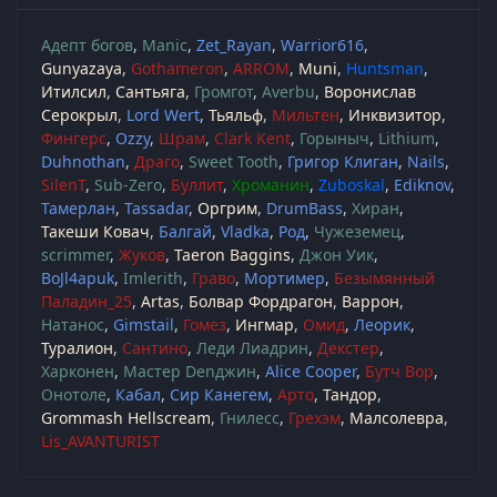
Адепт богов
Manic
Zet_Rayan
Warrior616
Gunyazaya
Gothameron
ARROM
Muni
Huntsman
Итилсил
Сантьяга
Громгот
Averbu
Воронислав
Серокрыл
Lord Wert
Тьяльф
Мильтен
Инквизитор
Фингерс
Ozzy
Шрам
Clark Kent
Горыныч
Lithium
Duhnothan
Драго
Sweet Tooth
Григор Клиган
Nails
SilenT
Sub-Zero
Буллит
Хроманин
Zuboskal
Ediknov
Тамерлан
Tassadar
Оргрим
DrumBass
Хиран
Такеши Ковач
Балгай
Vladka
Род
Чужеземец
scrimmer
Жуков
Taeron Baggins
Джон Уик
BoJl4apuk
Imlerith
Граво
Мортимер
Безымянный
Паладин_25
Artas
Болвар Фордрагон
Варрон
Натанос
Gimstail
Гомез
Ингмар
Омид
Леорик
Туралион
Сантино
Леди Лиадрин
Декстер
Харконен
Мастер Denджин
Alice Cooper
Бутч Вор
Онотоле
Кабал
Сир Канегем
Арто
Тандор
Grommash Hellscream
Гнилесс
Грехэм
Малсолевра
Lis_AVANTURIST