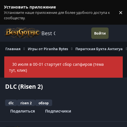
Перейти к содержанию
Установить приложение
×
Установите наше приложение для более удобного доступа к
П
сообществу.
Best Gothic Forums
Войти
Главная
Игры от Piranha Bytes
Пиратская Бухта Антигуа
30 июля в 00-01 стартует сбор сапфиров (тема
Скры
тут, клик)
DLC (Risen 2)
dlc
risen 2
обзор
Поделиться
Подписчики