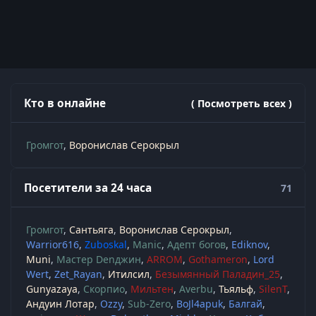
Кто в онлайне
( Посмотреть всех )
Громгот
Воронислав Серокрыл
Посетители за 24 часа
71
Громгот
Сантьяга
Воронислав Серокрыл
Warrior616
Zuboskal
Manic
Адепт богов
Ediknov
Muni
Мастер Denджин
ARROM
Gothameron
Lord
Wert
Zet_Rayan
Итилсил
Безымянный Паладин_25
Gunyazaya
Скорпио
Мильтен
Averbu
Тьяльф
SilenT
Андуин Лотар
Ozzy
Sub-Zero
BoJl4apuk
Балгай