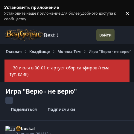
Перейти к содержанию
Установить приложение
×
Установите наше приложение для более удобного доступа к
П
сообществу.
Best Gothic Forums
Войти
Главная
Кладбище
Могила Тем
Игра "Верю - не верю"
30 июля в 00-01 стартует сбор сапфиров (тема
Скры
тут, клик)
Игра "Верю - не верю"
Поделиться
Подписчики
Zuboskal
31 января, 2014
12 г.