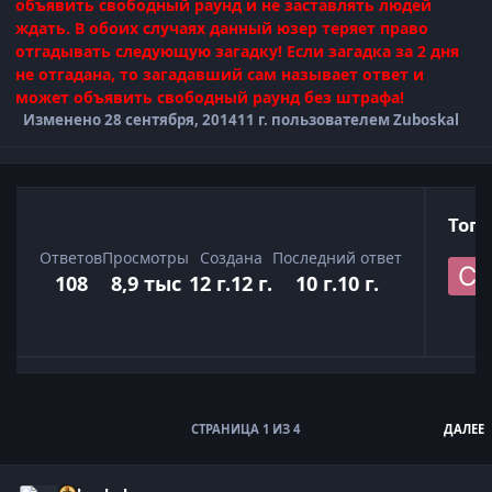
объявить свободный раунд и не заставлять людей
ждать. В обоих случаях данный юзер теряет право
отгадывать следующую загадку! Если загадка за 2 дня
не отгадана, то загадавший сам называет ответ и
может объявить свободный раунд без штрафа!
Изменено
28 сентября, 2014
11 г.
пользователем Zuboskal
Топ 
Ответов
Просмотры
Создана
Последний ответ
108
8,9 тыс
12 г.
12 г.
10 г.
10 г.
Развернуть обзор темы
СТРАНИЦА 1 ИЗ 4
ДАЛЕЕ