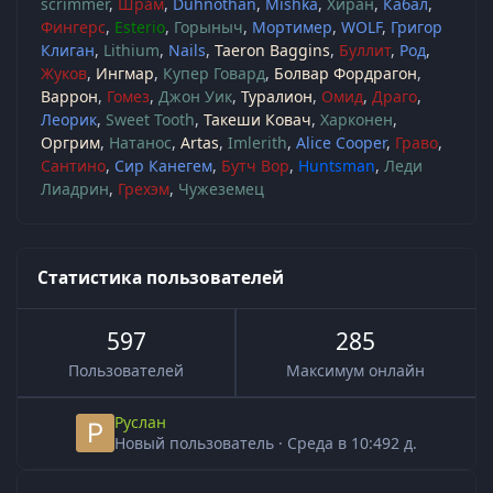
scrimmer
Шрам
Duhnothan
Mishka
Хиран
Кабал
Фингерс
Esterio
Горыныч
Мортимер
WOLF
Григор
Клиган
Lithium
Nails
Taeron Baggins
Буллит
Род
Жуков
Ингмар
Купер Говард
Болвар Фордрагон
Варрон
Гомез
Джон Уик
Туралион
Омид
Драго
Леорик
Sweet Tooth
Такеши Ковач
Харконен
Оргрим
Натанос
Artas
Imlerith
Alice Cooper
Граво
Сантино
Сир Канегем
Бутч Вор
Huntsman
Леди
Лиадрин
Грехэм
Чужеземец
Статистика пользователей
597
285
Пользователей
Максимум онлайн
Руслан
Новый пользователь
·
Среда в 10:49
2 д.