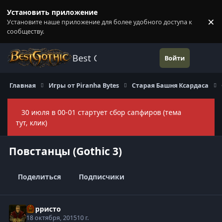
Перейти к содержанию
Установить приложение
×
Установите наше приложение для более удобного доступа к
П
сообществу.
Best Gothic Forums
Войти
Главная
Игры от Piranha Bytes
Старая Башня Ксардаса
30 июля в 00-01 стартует сбор сапфиров (тема
Скры
тут, клик)
Повстанцы (Gothic 3)
Поделиться
Подписчики
Корристо
18 октября, 2015
10 г.