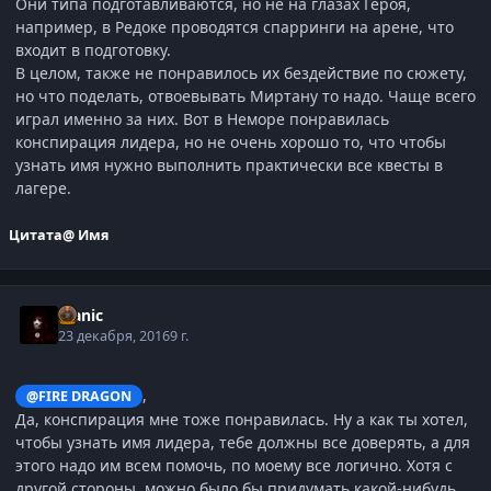
Они типа подготавливаются, но не на глазах Героя,
например, в Редоке проводятся спарринги на арене, что
входит в подготовку.
В целом, также не понравилось их бездействие по сюжету,
но что поделать, отвоевывать Миртану то надо. Чаще всего
играл именно за них. Вот в Неморе понравилась
конспирация лидера, но не очень хорошо то, что чтобы
узнать имя нужно выполнить практически все квесты в
лагере.
Цитата
@ Имя
Manic
23 декабря, 2016
9 г.
,
@FIRE DRAGON
Да, конспирация мне тоже понравилась. Ну а как ты хотел,
чтобы узнать имя лидера, тебе должны все доверять, а для
этого надо им всем помочь, по моему все логично. Хотя с
другой стороны, можно было бы придумать какой-нибудь