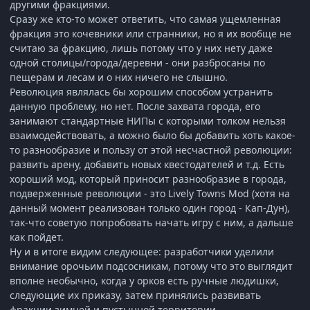
другими фракциями.
Сразу же кто-то может ответить, что самая ущемленная
фракция это кочевники или странники, но я их вообще не
считаю за фракцию, лишь потому что у них нету даже
одной столицы/города/деревни - они разбросаны по
пещерам и лесам и о них ничего не слышно.
Революция являлась бы хорошим способом устранить
данную проблему, но нет. После захвата города, его
занимают стандартные НИПы с которыми толком нельзя
взаимодействовать, а можно было бы добавить хоть какое-
то разнообразие и пользу от этой несчастной революции:
развить арену, добавить новых квестодателей и т.д. Есть
хороший мод, который приносит разнообразие в города,
подверженные революции - это Lively Towns Mod (хотя на
данный момент реализован только один город - Кап-Дун),
так-что советую попробовать начать игру с ним, а дальше
как пойдет.
Ну и в итоге видим следующее: разработчики уделили
внимание орочьим подсосникам, потому что это выглядит
вполне необычно, когда у орков есть ручные людишки,
следующие их приказу, затем принялись развивать
фракции зимней и пустынной территории.