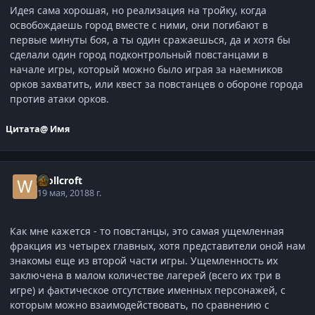
Идея сама хорошая, но реализация на тройку, когда
освобождаешь город вместе с ними, они погибают в
первые минуты боя, а ты один сражаешься, да и хотя бы
сделали один город подконтрольный повстанцами в
начале игры, который можно было играя за наемников
орков захватить, или квест за повстанцев о обороне города
против атаки орков.
Цитата
@ Имя
Wollcroft
19 мая, 2018
8 г.
Как мне кажется - то повстанцы, это самая ущемленная
фракция из четырех главных, хотя представители оной нам
знакомы еще из второй части игры. Ущемленность их
заключена в малом количестве лагерей (всего их три в
игре) и фактическое отсутствие именных персонажей, с
которым можно взаимодействовать, по сравнению с