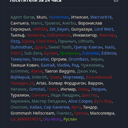
Посетители за 24 часа
83
Адепт богов
Muni
Huntsman
Итилсил
Warrior616
Сантьяга
Manic
Громгот
Averbu
Воронислав
Серокрыл
ARROM
Zet_Rayan
Gunyazaya
Lord Wert
Тьяльф
Мильтен
Gothameron
Инквизитор
Фингерс
Ozzy
Шрам
Clark Kent
Горыныч
Lithium
Duhnothan
Драго
Sweet Tooth
Григор Клиган
Nails
SilenT
Sub-Zero
Буллит
Хроманин
Zuboskal
Ediknov
Тамерлан
Tassadar
Оргрим
DrumBass
Хиран
Такеши Ковач
Балгай
Vladka
Род
Чужеземец
scrimmer
Жуков
Taeron Baggins
Джон Уик
BoJl4apuk
Imlerith
Граво
Мортимер
Безымянный
Паладин_25
Artas
Болвар Фордрагон
Варрон
Натанос
Gimstail
Гомез
Ингмар
Омид
Леорик
Туралион
Сантино
Леди Лиадрин
Декстер
Харконен
Мастер Denджин
Alice Cooper
Бутч Вор
Онотоле
Кабал
Сир Канегем
Арто
Тандор
Grommash Hellscream
Гнилесс
Грехэм
Малсолевра
Lis_AVANTURIST
Ulu-Mulu
Руслан