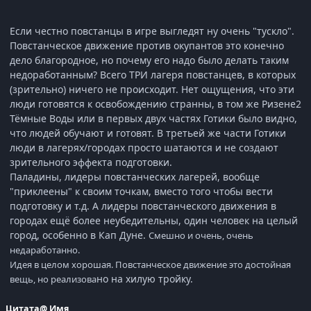
Если честно повстанцы в игре выгледят ну очень "тускло".
Повстанческое движение против окупантов это конечно
дело благородное, но почему его надо было делать таким
недоработанным? Всего ТРИ лагеря повстанцев, в которых
(зрительно) ничего не происходит. Нет ощущения, что эти
люди готовятся к освобождению странны, в том же Ризене2
Тёмные Воды или в первых двух частях Готики было видно,
что людей обучают и готовят. В третьей же части Готики
люди в лагерях/городах просто шатаются и не создают
зрительного эффекта подготовки.
Паладины, лидеры повстанческих лагерей, вообще
"приклеены" к своим точкам, вместо того чтобы вести
подготовку и т.д. А лидеры повстанческого движения в
городах ещё более неубедительны, один человек на целый
город, особенно в Кап Дуне.
Смешно и очень, очень
недаработанно.
Идея в целом хорошая. Повстанческое движение это достойная
но на хилую тройку.
вещь, но реализова
Цитата
@ Имя