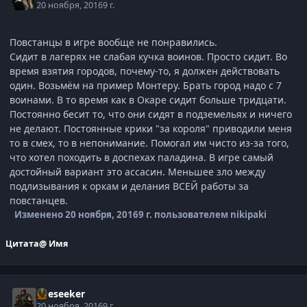
20 ноября, 2016
9 г.
Повстанцы в игре вообще не понравились.
Сидит в лагерях не слабая кучка воинов. Просто сидит. Во
время взятия городов, почему-то, я должен действовать
один. Возьмём на пример Монтеру. Брать город надо с 7
воинами. В то время как в Окаре сидит больше тридцати.
Постоянно бесит то, что они сидят в подземельях и ничего
не делают. Постоянные крики "за короля" приводили меня
то в смех, то в непонимание. Помогал им чисто из-за того,
что хотел походить в доспехах паладина. В игре самый
достойный вариант это ассасин. Меньшее зло между
подлизывания к оркам и делания ВСЕЙ работы за
повстанцев.
Изменено
20 ноября, 2016
9 г.
пользователем nikipaki
Цитата
@ Имя
Oreseeker
20 ноября, 2016
9 г.