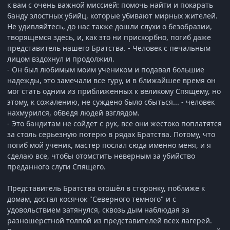
к вам с очень важной миссией: помочь найти и покарать
банду злостных убийц, которые убивают мирных жителей.
Не удивляйтесь, до нас также дошли слухи о безобразии,
творящемся здесь, и, как это ни прискорбно, погиб даже
представитель нашего Братства. - Человек с печальным
лицом вздохнул и продолжил.
- Он был любимым моим учеником и подавал большие
надежды, это замечали все гуру, и в ближайшее время он
мог стать одним из приближенных к великому Спящему, но
этому, к сожалению, не суждено было сбыться... - человек
нахмурился, обведя людей взглядом.
- Это бандитам не сойдет с рук, все они жестоко поплатятся
за столь серьезную потерю в рядах Братства. Потому, что
погиб мой ученик, мастер послал сюда именно меня, и я
сделаю все, чтобы отомстить неверным за убийство
преданного слуги Спящего.
Представитель Братства отошёл в сторонку, поближе к
домам, достал косячок "Северного темного" и с
удовольствием затянулся, сквозь дым наблюдая за
разношёрстной толпой из представителей всех лагерей.