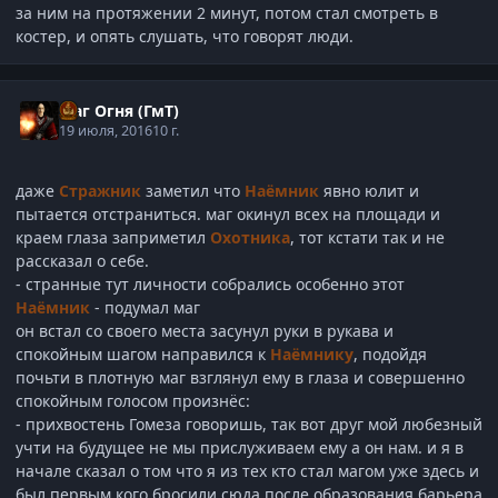
за ним на протяжении 2 минут, потом стал смотреть в
костер, и опять слушать, что говорят люди.
Маг Огня (ГмТ)
19 июля, 2016
10 г.
даже
Стражник
заметил что
Наёмник
явно юлит и
пытается отстраниться. маг окинул всех на площади и
краем глаза заприметил
Охотника
, тот кстати так и не
рассказал о себе.
- странные тут личности собрались особенно этот
Наёмник
- подумал маг
он встал со своего места засунул руки в рукава и
спокойным шагом направился к
Наёмнику
, подойдя
почьти в плотную маг взглянул ему в глаза и совершенно
спокойным голосом произнёс:
- прихвостень Гомеза говоришь, так вот друг мой любезный
учти на будущее не мы прислуживаем ему а он нам. и я в
начале сказал о том что я из тех кто стал магом уже здесь и
был первым кого бросили сюда после образования барьера