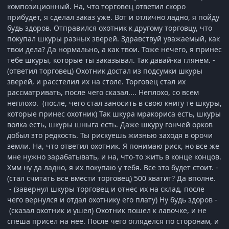
композиционный. На, что торговец ответил скоро
прибудет, я сделал заказ уже. Вот и отлично ладно, я пойду
будь здоров. Отправился охотник к другому торговцу, что
покупал шкуры разных зверей. Здравствуй уважаемый, как
твои дела? Да нормально, а как твои. Тоже нечего, я принес
тебе шкуры, которые ты заказывал. Так давай-ка глянем. -
(ответил торговец) Охотник достал из подсумки шкуры
зверей, и расстелил их на столе. Торговец стал их
рассматривать, после чего сказал.... Неплохо, со всем
неплохо. (после, чего стал заносить в свою книгу те шкуры,
которые принес охотник) Так шкура мракориса есть, шкуры
волка есть, шкуры шныга есть. Даже шкуру гончей орков
добыл это редкость. Ты рискуешь жизнью заходя в орочи
земли. На, что ответил охотник. Я понимаю риск, но все же
мне нужно зарабатывать, и на, что-то жить в конце концов.
Хмм ну да ладно, я их покупаю у тебя. Все это будет стоит. -
(стал считать все вмести торговец) 500 хватит? Да вполне.
- (завернул шкуры торговец и отнес их на склад, после
чего вернулся и отдал охотнику его плату) Ну будь здоров -
(сказал охотник и ушел) Охотник пошел к лавочке, и не
спеша присел на нее. После чего огляделся по сторонам, и