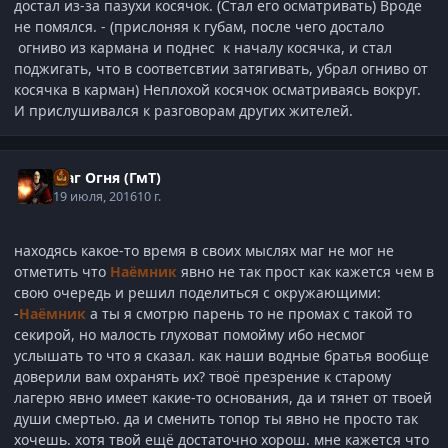
достал из-за пазухи косячок. (Стал его осматривать) Вроде
не помялся. - (прислоняя к губам, после чего достало
огниво из кармана и поднес к началу косячка, и стал
поджигать, что в соответсвтии затягивать, убрал огниво от
косячка в карман) Неплохой косячок осматриваясь вокруг.
И прислушивался к разговорам других жителей.
Маг Огня (ГмТ)
19 июля, 2016
10 г.
находясь какое-то время в своих мыслях маг не мог не
отметить что
Наёмник
явно не так прост как кажется чем в
свою очередь и решил поделиться с окружающими:
-
Наёмник
а ты я смотрю парень то не промах с такой то
секирой, но малость глуховат помойму ибо несмог
услышать то что я сказал. как наши водные братья вообще
доверили вам охранять их? твоё презрение к старому
лагерю явно имеет какие-то основания, да и тянет от твоей
души смертью. да и сменить топор ты явно не просто так
хочешь. хотя твой ещё достаточно хорош. мне кажется что