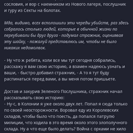
сословия, и вор с наемником из Нового лагеря, послушник
и гуру из Секты на болотах.
Мда, видимо, всех всполошили эти череды убийств, раз здесь
собралось столько людей, которые в обычной жизни по
переубивали бы друг друга - подумал стражник, оцениявая
эту шайку, - пожалуй представлюсь им, чтобы не было
никаких недомолвок.
- Ну что ж ребята, коли все мы тут сегодня собрались,
расскажу я вам свою историю, а взамен надеюсь узнать и
ваши, - быстро добавил стражник, - А то я тут буду
распинаться перед вами, а вы меня потом пришьете.
Достав и закурив Зеленого Послушника, стражник начал
рассказывать свою историю:
- Ну-с, в Колонии я уже около двух лет. Попал я сюда только
по своей неосторожности. Воровал еду из Королевских
складов, чтобы было что поесть, да попался патрулю
милиции, что ходила в это время около этого злополучного
склада. Ну а что еще было делать? Война с орками не хило