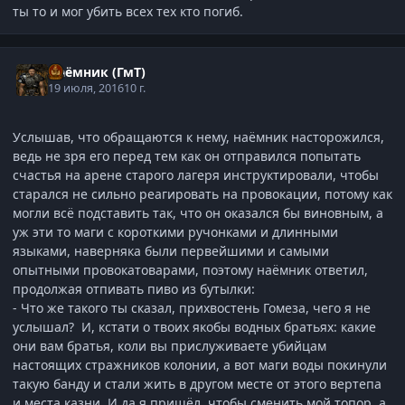
ты то и мог убить всех тех кто погиб.
Наёмник (ГмТ)
19 июля, 2016
10 г.
Услышав, что обращаются к нему, наёмник насторожился,
ведь не зря его перед тем как он отправился попытать
счастья на арене старого лагеря инструктировали, чтобы
старался не сильно реагировать на провокации, потому как
могли всё подставить так, что он оказался бы виновным, а
уж эти то маги с короткими ручонками и длинными
языками, наверняка были первейшими и самыми
опытными провокатоварами, поэтому наёмник ответил,
продолжая отпивать пиво из бутылки:
- Что же такого ты сказал, прихвостень Гомеза, чего я не
услышал? И, кстати о твоих якобы водных братьях: какие
они вам братья, коли вы прислуживаете убийцам
настоящих стражников колонии, а вот маги воды покинули
такую банду и стали жить в другом месте от этого вертепа
и места казни. И да я пришёл, чтобы сменить мой топор, а