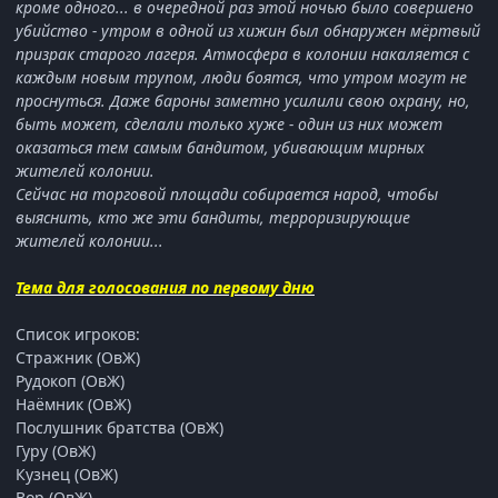
кроме одного... в очередной раз этой ночью было совершено
убийство - утром в одной из хижин был обнаружен мёртвый
призрак старого лагеря. Атмосфера в колонии накаляется с
каждым новым трупом, люди боятся, что утром могут не
проснуться. Даже бароны заметно усилили свою охрану, но,
быть может, сделали только хуже - один из них может
оказаться тем самым бандитом, убивающим мирных
жителей колонии.
Сейчас на торговой площади собирается народ, чтобы
выяснить, кто же эти бандиты, терроризирующие
жителей колонии...
Тема для голосования по первому дню
Список игроков:
Стражник (ОвЖ)
Рудокоп (ОвЖ)
Наёмник (ОвЖ)
Послушник братства (ОвЖ)
Гуру (ОвЖ)
Кузнец (ОвЖ)
Вор (ОвЖ)