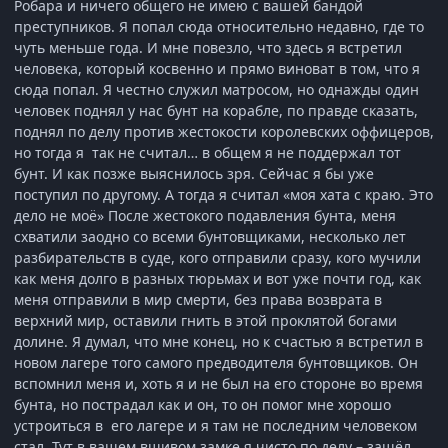
Робара и ничего общего не имею с вашей бандой
преступников. Я попал сюда относительно недавно, где то
чуть меньше года. И мне повезло, что здесь я встретил
человека, который косвенно и прямо виноват в том, что я
сюда попал. Я честно служил матросом, но однажды один
человек поднял у нас бунт на корабле, по правде сказать,
поднял по делу против жестокости королевских оффицеров,
но тогда я так не считал… в общем я не поддержал тот
бунт. И как позже выяснилось зря. Сейчас я бы уже
поступил по другому. А тогда я считал «моя хата с краю. Это
дело не моё» После жестокого подавления бунта, меня
схватили заодно со всеми бунтовщиками, несколько лет
разбирательств в суде, кого отправили сразу, кого мучили
как меня долго в разных тюрьмах и вот уже почти год, как
меня отправили в мир смерти, без права возврата в
верхний мир, оставили гнить в этой проклятой богами
долине. Я думал, что мне конец, но к счастью я встретил в
новом лагере того самого предводителя бунтовщиков. Он
вспомнил меня и, хоть я и не был на его стороне во время
бунта, но пострадал как и он, то он помог мне хорошо
устроиться в его лагере и я там не последним человеком
стал. Тут в вашем вшивом замке я чисто по делу – зашёл