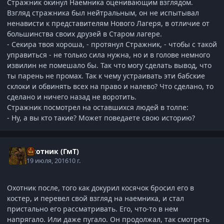
Стражник окинул Наемника оценивающим взглядом.
Взгляд стражника был нейтральным, он не испытывал
ненависти к представителям Нового Лагеря, в отличие от
большинства своих друзей в Старом лагере.
- Секира твоя хороша, - протянул Стражник, - чтобы с такой
управиться - не только сила нужна, но и в голове немного
извилин не помешало бы. Так что могу сделать вывод, что
ты парень не промах. Так к чему устраивать эти бабские
склоки и обвинять всех на право и налево? Что сделано, то
сделано и ничего назад не воротить.
Стражник посмотрел на оставшихся людей в толпе:
- Ну, а вы кто такие? Может поведаете свою историю?
Охотник (ГмТ)
19 июля, 2016
10 г.
Охотник после, того как докурил косячок бросил его в
костер, и перевел свой взгляд на наемника, и стал
пристально его рассматривать. Его, что-то в нем
напрягало. Или даже пугало. Он продолжал, так смотреть