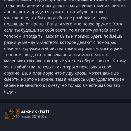
то ваши барончики испугаются когда увидят меня с ним на
арене, вот и придётся купить что-нибудь не такое
ужасающее, чтобы они до боя не разбежались куда
подальше от арены. Вот для чего мне новое оружие. Хотя
если ты будешь так себя вести, то я попотчую тебя этим
топором и тогда ты, может быть и поздно будет, поймёшь
разницу между убийством, которое делают с помощью
обычного оружия и убийства таким огромным мясницким
топором - когда от человека остаётся много-много
маленьких кусочков, которые уже не соберёт никто. К тому
же на убийства не ходят так открьто показывая своё
оружие. Да, я планирую что пущу кровь, может даже до
смерти, но это на арене, там я надеюсь буду удовлетворён
своей ненавистью к Гомезу, но только в честном бою это
будет.
Стражник (ГмТ)
19 июля, 2016
10 г.