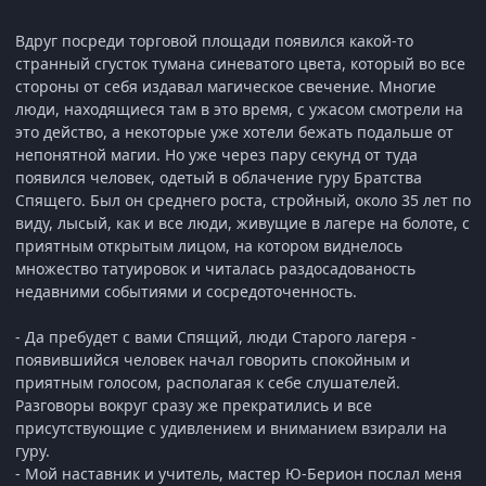
Вдруг посреди торговой площади появился какой-то
странный сгусток тумана синеватого цвета, который во все
стороны от себя издавал магическое свечение. Многие
люди, находящиеся там в это время, с ужасом смотрели на
это действо, а некоторые уже хотели бежать подальше от
непонятной магии. Но уже через пару секунд от туда
появился человек, одетый в облачение гуру Братства
Спящего. Был он среднего роста, стройный, около 35 лет по
виду, лысый, как и все люди, живущие в лагере на болоте, с
приятным открытым лицом, на котором виднелось
множество татуировок и читалась раздосадованость
недавними событиями и сосредоточенность.
- Да пребудет с вами Спящий, люди Старого лагеря -
появившийся человек начал говорить спокойным и
приятным голосом, располагая к себе слушателей.
Разговоры вокруг сразу же прекратились и все
присутствующие с удивлением и вниманием взирали на
гуру.
- Мой наставник и учитель, мастер Ю-Берион послал меня