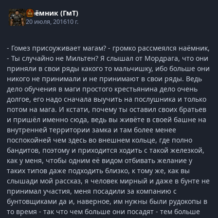
Наёмник (ГмТ)
20 июля, 2016
10 г.
- Гомез присоуживает магам? - громко рассмеялся наёмник,
- Ты случайно не Мильтен? Я слышал от Мордрага, что они
приняли в свои ряды какого то мальчишку, ибо больше они
никого не принимали и не принимают в свои ряды. Ведь
дело обучения в маги простого крестьянина дело очень
долгое, его надо сначала выучить на послушника и только
потом на мага. И кстати, почему ты оставил своих братьев
и пришёл именно сюда, ведь вы живёте в своей башне на
внутренней территории замка и там более менее
поспокойней чем здесь во внешнем кольце, где полно
бандитов, поэтому и приходится ходить с такой железкой,
как у меня, чтобы одним её видом отбивать желание у
таких типов даже подходить близко, к тому же, как вы
слышади мой рассказ, я человек мирный и даже в бунте не
принимал участия, меня посадили за компанию с
бунтовщиками да и, наверное, им нужны были рудокопы в
то время - так что чем больше они посадят - тем больше