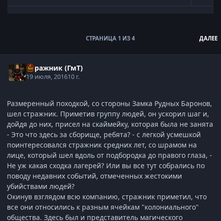
Развернуть обзор темы
СТРАНИЦА 1 ИЗ 4
ДАЛЕЕ
Стражник (ГмТ)
19 июля, 2016
10 г.
Размеренный походкой, со стороны Замка Рудных Баронов,
шел стражник. Приметив группу людей, он ускорил шаг и,
дойдя до них, присел на скаймейку, которая была не занята
- Это что здесь за сборище, ребята? - с легкой усмешкой
поинтересовался стражник средних лет, со шрамом на
лице, который шел вдоль от подбородка до правого глаза, -
Не уж какая сходка лагерей? Или вы все тут собрались по
поводу недавних событий, отмеченных жестокими
убийствами людей?
Окинув взглядом всю компанию, стражник приметил, что
все они относились к разным ячейкам "колониального"
общества. Здесь был и представитель магического