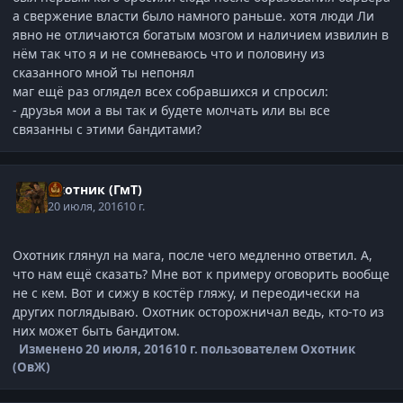
а свержение власти было намного раньше. хотя люди Ли
явно не отличаются богатым мозгом и наличием извилин в
нём так что я и не сомневаюсь что и половину из
сказанного мной ты непонял
маг ещё раз оглядел всех собравшихся и спросил:
- друзья мои а вы так и будете молчать или вы все
связанны с этими бандитами?
Охотник (ГмТ)
20 июля, 2016
10 г.
Охотник глянул на мага, после чего медленно ответил. А,
что нам ещё сказать? Мне вот к примеру оговорить вообще
не с кем. Вот и сижу в костёр гляжу, и переодически на
других поглядываю. Охотник осторожничал ведь, кто-то из
них может быть бандитом.
Изменено
20 июля, 2016
10 г.
пользователем Охотник
(ОвЖ)