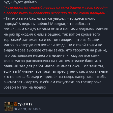
руды будет добыто.
" -
смотрел на старый лагерь из окна башни магов. сегодня
"
в лагере было многолюдно особенно на рыночной площади.
-
Так это ты из башни магов увидел, что здесь много
народа? А ведь ты врёшь! Мордраг, что работает
посыльным между магами огня и нашими водными магами
не раз приходил к ним в башню, так вот он кроме того
торговлей занимается и вот он говорил, что из башни
магов, в которую его пускали везде, ни с какой точки не
видно через высокие стены замка, что творится на рынке,
что расположен немного в низине, к тому же все сами
кельи магов расположены на нижнем этиаже башни, а
главный зал для работ магов не имеет окон. Всё таки ты,
если ты Мильтен, всё таки ты преступник, как и остальные
кто попал за барьер и пришёл ты сюда, наверняка, чтобы
высмотреть жертву. В обшем как успехи по тренировке
боевой магии на людях?
Гуру (ГмТ)
20 июля, 2016
10 г.