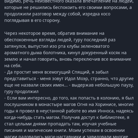
Видимо, речь неизвестного оказала впечатление на людей,
которые не решились беспокоить его своими вопросами, а
продолжили разговор между собой, изредка косо
поглядывая в его сторону.
Через некоторое время, обратив внимание на
обеспокоенные взгляды людей, гуру последний раз
затянулся, выпустил изо рта клубы зеленоватого
ароматного дыма болотника, кинул докуренный косяк на
землю и начал говорить, вновь переключив все внимание
на себя.
- Да простит меня всемогущий Спящий, я забыл
представиться - меня зовут Идол Моэр, странно, что другие
еще не назвали своих имен... - выдержав небольшую паузу,
гуру продолжил
- Если вам интересно, до того, как попасть в колонию, я был
послушником в монастыре магов Огня на Хоринисе, многие
годы я провел в неустанной работе во имя Инноса, надеясь
когда-нибудь стать магом. Получив доступ к библиотеке, я
стал целыми днями пропадать там, изучая учебные
писания и магические книги. Моим успехам в освоении
магии радовались маги-наставники и завидовали многие