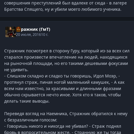
совершения преступлений был вдалеке от сюда - в лагере
Братства Спящего, ну и убили моего любимого ученика.
Стражник (ГмТ)
20 июля, 2016
10 г.
Стражник посмотрел в сторону Гуру, который из-за всех сил
старался произвести впечатление на людей, находящихся
на рыночной площади, но его такими дешевыми фокусами
не удивить.
- Слишком складно и сладко ты говоришь, Идол Моэр, -
протянул страж, пиная ногой маленький камушек, - А как
всем нам известно, за красивыми и длинными фразами
обычно скрывается нечто иное. Хотя кто я таков, чтобы
делать такие выводы.
Переведя взгляд на Наемника, Стражник обратился к нему
с безразличным голосом:
- Говоришь никого и никогда не убивал? - Страж поднял
бровь в вопросительном жесте, - Странную же ты тогда