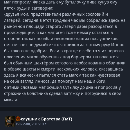
маг попросил Фиска дать ему бутылочку пива кунув ему
пяток руды и заговорил:
-друзья мои. представители различных сословий и
лагерей. сегодня в этот трудный час мы собрались здесь на
рыночной площади старого лагеря дабы разобраться в
происходящем. я как маг огня тоже немогу остаться в
стороне так как погибли несколько наших послушников.
нет нет нет не думайте что я приложил к этому руку Иннос
бы такого не одобрил. Если в кратце о себе то я из первого
поколения магов обученных под барьером. на воле же я
был обычным шахтёром которого необоснованно обвинили
в обвале шахты и смерти нескольких человек. оказавшись
здесь я всячески пытался стать магом так как чувствовал
на себе взгляд Инноса. да помогут нам наши боги.
с этими словами маг осушил бутылку до дна и попросив у
стражника болотника сделал затяжку и погрузился в свои
мысли
Послушник Братства (ГмТ)
19 июля, 2016
10 г.