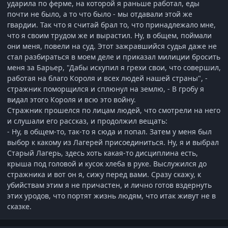
ударила по ферме, на которой я раньше работал, еды
почти не было, а то что было - мы отдавали этой же
гвардии. Так что я считай брал то, что принадлежало мне,
что я своим трудом же и вырастил. Ну, в общем, поймали
они меня, повели на суд. Этот зажравшийся судья даже не
стал разбираться в моем деле и приказал милиции бросить
меня за Барьер, "Дабы искупил я грехи свои, что совершил,
работая на благо Короля и всех людей нашей страны", -
стражник поморщился и сплюнул на землю, - В гробу я
видал этого Короля и всю это войну.
Стражник прошелся по лицам людей, что смотрели на него
и слушали его рассказ, и продолжил вещать:
- Ну, в общем-то, так-то я сюда и попал. Затем у меня был
выбор к какому из Лагерей присоединиться. Ну, я и выбрал
Старый Лагерь, здесь хоть какая-то дисциплина есть,
крыша под головой и кусок хлеба в руке. Выслужился до
стражника и вот он я, сижу перед вами. Сразу скажу, к
убийствам этим я не причастен, и лично готов вздернуть
этих уродов, что портят жизнь людям, что итак живут не в
сказке.