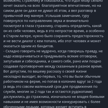
Возможно, стражнику и показалось, что Идол Моэр сильно
хочет оказать на всех благоприятное впечатление, но на
самом деле он даже не думал об этом, а вел разговор в
привычной ему манере. Услышав замечание, гуру
повернулся по направлению звука и внимательно
посмотрел в глаза стражнику, стараясь определить, какой
он из себя человек, ведь в это непростое время, а особенно
в Старом лагере, нужно было сохранять предосторожность
и не вести диалог с кем попало, ибо этот человек и может
оказаться одним из бандитов.
- Складно говорить не мудрено, когда говоришь правду, не
надо изворачиваться и придумывать всякие отговорки,
запутывая и собеседника, и самого себя, рано или поздно
создавая противоречия между сказанным в разное время.
Вот допустим, по вашему рассказу о своей жизни
нескладно выходит, во-первых, то, что вы были обычным
работником на ферме, но попав в колонию вдруг за 2 года
(а ведь это совсем маленький срок для продвижения по
службе, многие за 2 года так и остаются рудокопами)
дослужились до стражника, изначально не владея боевыми
навыками и не имея возможности конкурировать с более
обученными людьми, которых желает вступить в