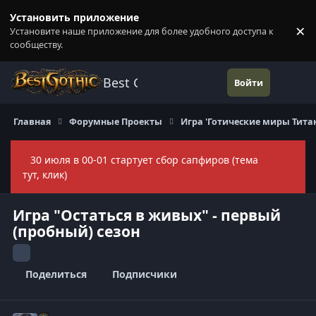
Перейти к содержанию
Установить приложение
×
Установите наше приложение для более удобного доступа к
П
сообществу.
Best Gothic Forums
Войти
Главная
Форумные Проекты
Игра 'Готические миры Тита
30 июля в 00-01 стартует сбор сапфиров (тема
Скры
тут, клик)
Игра "Остаться в живых" - первый
(пробный) сезон
Поделиться
Подписчики