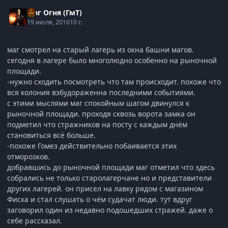
Маг Огня (ГмТ)
19 июля, 2016
10 г.
маг смотрел на старый лагерь из окна башни магов.
сегодня в лагере было многолюдно особенно на рыночной
площади.
-нужно сходить посмотреть что там происходит. похоже что
вся колония взбудораженна последними событиями.
с этими мыслями маг спокойным шагом двинулся к
рыночной площади. проходя сквозь ворота замка он
подметил что стражников на посту с каждым днём
становиться всё больше.
-похоже Гомез действительно побаивается этих
отморозков.
добравшись до рыночной площади маг отметил что здесь
собрались не только старолагерчане но и представители
других лагерей. он присел на лавку рядом с магазином
Фиска и стал слушать о чём судачат люди. тут вдруг
заговорил один из недавно подошедших стражей. даже о
себе рассказал.