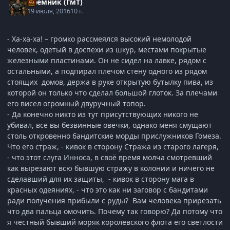
Наёмник (ГмТ)
19 июля, 2016
10 г.
- Ха-ха-ха! – громко рассмеялся высокий немолодой
человек, одетый в доспехи из шкур, местами покрытые
железными пластинами. Он не сидел на лавке, рядом с
остальными, а подпирал плечом стену одного из рядом
стоящих домов, держа в руке открытую бутылку пива, из
которой он только что сделал большой глоток. За плечами
его висел огромный двуручный топор.
- Да конечно никто из тут присутствующих никого не
убивал, все вы безвинные овечки, однако меня смущают
столь откровенно бандитские морды прислужников Гомеза.
Что его страж, - кивок в сторону Стража из старого лагеря,
- что этот слуга Инноса, в своё время молча смотревший
как вырезают всю бывшую стражу в колонии и ничего не
сделавший для их защиты, - кивок в сторону мага в
красных одеяниях, - что это как ни заговор с бандитами
ради получения прибыли с руды? Вам человека прирезать
что два пальца омочить. Почему так говорю? Да потому что
я честный бывший моряк королевского флота его светлости