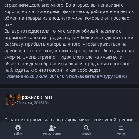
стражники довольно много. Во-вторых, вы ненавидите
короля, но в это же время, фактически, работаете на него в
обмен на товары из внешнего мира, которые он посылает
вам.
Вы верно подметили то, что миролюбивый наемник с
огромным топором - редкость, тем более он, судя по его же
рассказу, прибыл в лагерь для того, чтобы сражаться на
арене и, с его же слов, пролить кровь, может быть, даже до
смерти. Очень странно. - Идол Моэр слегка хмыкнул и
обвел взглядом собравшихся людей, продолжая спокойно
наблюдать, кто что говорит и как себе ведет.
Изменено
20 июля, 2016
10 г.
пользователем Гуру (ОвЖ)
Стражник (ГмТ)
20 июля, 2016
10 г.
Стражник пропустил слова Идола мимо своих ушей, решив,
что они не стоят и ломанного гроша, но все же его
обвинили в том, что он путает карты, говоря о том, чего
Войти
Регистрация
Поиск
Меню