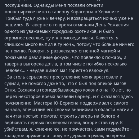
послушники. Однажды меня послали отнести
монастырское вино в таверну Корагорна в Хоринисе.
Прибыл туда я уже к вечеру, и возвращаться ночью уже не
решился. В таверне в то время отмечали День Рождения
одного из уважаемых городских охотников, и было
огромное веселье, ну и я присоединился. Кажется, я
слишком много выпил в ту ночь, потому что больше ничего
не помню. Говорят, я развлекался огненной магией и
показывал различные фокусы, что повлекло к пожару, и
таверна выгорела дотла, в том числе погибло несколько
человек... - неудавшийся маг горестно вздохнул.
- За столь серьезное преступление меня арестовали и
судили, не помогло даже то, что я был под опекой магов
Огня. Сослали в горнодобывающую колонию на 10 лет, но
через некоторое время возвели барьер, и я оказался здесь
пожизненно. Мастера Ю-Бериона поддерживал с самого
начала, впечатлив его своими знаниями в области магии и
начитанностью, помогал строить лагерь на болоте и
вербовать первых последователей, вскоре став гуру. К
убийствам, я, конечно же, не причастен, сами подумайте -
холодное оружие я от роду не держал в руках, во время