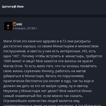
Цитата
@ Имя
Manic
4 января, 2018
8 г.
Маги Огня это конечно здорово и в Г2 они раскрыты
достаточно хорошо, со своим Монастырем и множеством
послушников, и квесты у них есть интересные. НО, есть
одно "НО". Почему чтобы вступить в монастырь, требуется
1000 монет и овца? Мне кажется эти взносы не красят
Магов Огня. То есть мало того, что ты хочешь посвятить
свою жизнь служению Инносу, работать на магов
(убираться в Монастыре, бегать по поручениям)
практически бесплатно (за ночлег и еду), так ты еще и
должен им дать за это не малую сумму, ну и овечку.
Неужели у Монастыря нет денег? Мне кажется Иннос
самый знаменитый бог, если можно так сказать.
Огромнейшее количество людей молится ему,
соответственно и денег не мало жертвуют. А тут Маги еще