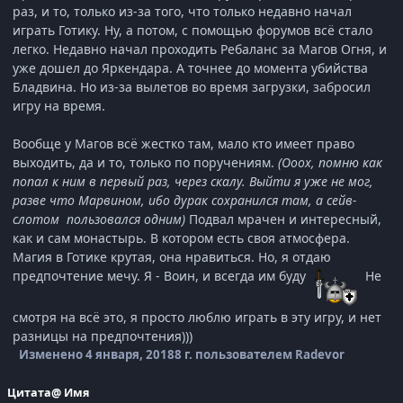
раз, и то, только из-за того, что только недавно начал
играть Готику. Ну, а потом, с помощью форумов всё стало
легко. Недавно начал проходить Ребаланс за Магов Огня, и
уже дошел до Яркендара. А точнее до момента убийства
Бладвина. Но из-за вылетов во время загрузки, забросил
игру на время.
Вообще у Магов всё жестко там, мало кто имеет право
выходить, да и то, только по поручениям.
(Ооох, помню как
попал к ним в первый раз, через скалу. Выйти я уже не мог,
разве что Марвином, ибо дурак сохранился там, а сейв-
слотом пользовался одним)
Подвал мрачен и интересный,
как и сам монастырь. В котором есть своя атмосфера.
Магия в Готике крутая, она нравиться. Но, я отдаю
предпочтение мечу. Я - Воин, и всегда им буду
Не
смотря на всё это, я просто люблю играть в эту игру, и нет
разницы на предпочтения)))
Изменено
4 января, 2018
8 г.
пользователем Radevor
Цитата
@ Имя