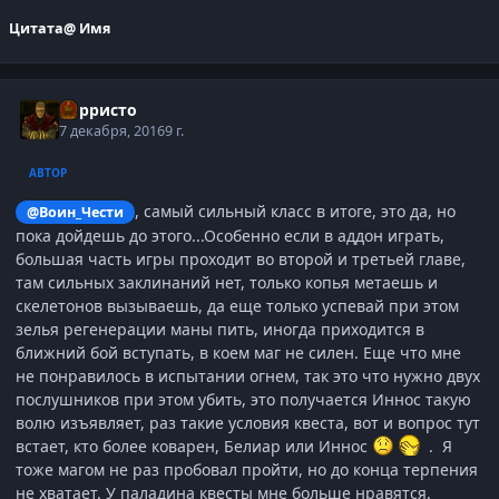
Цитата
@ Имя
Корристо
7 декабря, 2016
9 г.
АВТОР
, самый сильный класс в итоге, это да, но
@Воин_Чести
пока дойдешь до этого...Особенно если в аддон играть,
большая часть игры проходит во второй и третьей главе,
там сильных заклинаний нет, только копья метаешь и
скелетонов вызываешь, да еще только успевай при этом
зелья регенерации маны пить, иногда приходится в
ближний бой вступать, в коем маг не силен. Еще что мне
не понравилось в испытании огнем, так это что нужно двух
послушников при этом убить, это получается Иннос такую
волю изъявляет, раз такие условия квеста, вот и вопрос тут
встает, кто более коварен, Белиар или Иннос
. Я
тоже магом не раз пробовал пройти, но до конца терпения
не хватает. У паладина квесты мне больше нравятся.