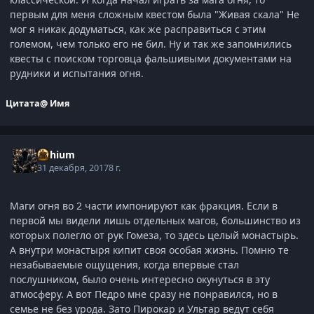
первым для меня сложным квестом была "Живая скала" Не
мог я никак додуматься, как же расправиться с этим
големом, чем только его не бил. Ну и так же запомнились
квесты с поиском торговца фальшивыми документами на
рудники и испытания огня.
Цитата
@ Имя
Lithium
31 декабря, 2017
8 г.
Маги огня во 2 части импонируют как фракция. Если в
первой мы видели лишь отдельных магов, большинство из
которых полегло от рук Гомеза, то здесь целый монастырь.
А внутри монастыря кипит своя особая жизнь. Помню те
незабываемые ощущения, когда впервые стал
послушником, было очень интересно окунуться в эту
атмосферу. А вот Педро мне сразу не понравился, но в
семье не без урода. Зато Пирокар и Ультар ведут себя