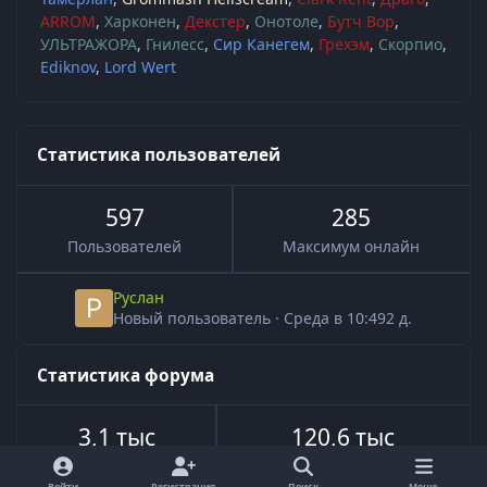
ARROM
Харконен
Декстер
Онотоле
Бутч Вор
УЛЬТРАЖОРА
Гнилесс
Сир Канегем
Грехэм
Скорпио
Ediknov
Lord Wert
Статистика пользователей
597
285
Пользователей
Максимум онлайн
Руслан
Новый пользователь
·
Среда в 10:49
2 д.
Статистика форума
3,1 тыс
120,6 тыс
Всего тем
Всего сообщений