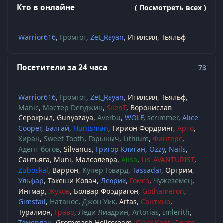
Кто в онлайне
( Посмотреть всех )
Warrior616
Громгот
Zet_Rayan
Итилсил
Тьяльф
Посетители за 24 часа
73
Warrior616
Громгот
Zet_Rayan
Итилсил
Тьяльф
Manic
Мастер Denджин
SilenT
Воронислав
Серокрыл
Gunyazaya
Averbu
WOLF
scrimmer
Alice
Cooper
Балгай
Huntsman
Тирион Фордринг
Арто
Хиран
Sweet Tooth
Горыныч
Lithium
Фингерс
Адепт богов
Silvanus
Григор Клиган
Ozzy
Nails
Сантьяга
Muni
Малсолевра
Alisa
Lis_AVANTURIST
Zuboskal
Варрон
Купер Говард
Tassadar
Оргрим
Ульфар
Такеши Ковач
Леорик
Гомез
Чужеземец
Ингмар
Жуков
Болвар Фордрагон
Gothameron
Gimstail
Натанос
Джон Уик
Artas
Сантино
Туралион
Граво
Леди Лиадрин
Artorias
Imlerith
Тамерлан
Grommash Hellscream
Clark Kent
Драго