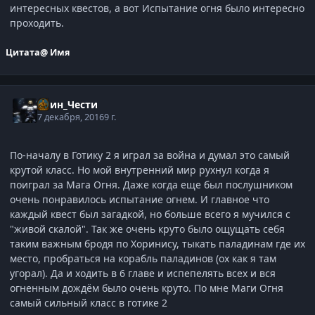
интересных квестов, а вот Испытание огня было интересно
проходить.
Цитата
@ Имя
Воин_Чести
7 декабря, 2016
9 г.
По-началу в Готику 2 я играл за война и думал это самый
крутой класс. Но мой внутренний мир рухнул когда я
поиграл за Мага Огня. Даже когда еще был послушником
очень понравилось испытание огнем. И главное что
каждый квест был загадкой, но больше всего я мучился с
"живой скалой". Так же очень круто было ощущать себя
таким важным бродя по Хоринису, тыкать паладинам где их
место, пробраться на корабль паладинов (ох как я там
угорал). Да и ходить в 6 главе и испепелять всех и вся
огненным дождём было очень круто. По мне Маги Огня
самый сильный класс в готике 2