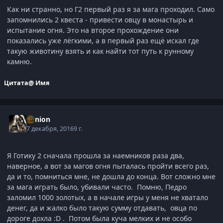
Как ни странно, но Г2 первый раз я за мага проходил. Само
запомнились 2 квеста - привести овцу в монастырь и
испытание огня. Это на второе прохождение они
показались уже лёгкими, а в первый раз ещё искал где
такую животину взять и как найти тот путь к рунному
камню.
Цитата
@ Имя
Minion
7 декабря, 2016
9 г.
Я Готику 2 сначала прошла за наемников раза два,
наверное, а вот за магов огня пыталась пройти всего раз,
да и то, помниться мне, не дошла до конца. Вот сложно мне
за мага играть было, убивали часто. Помню, Педро
заломил 1000 золотых, а в начале игры у меня не хватало
денег, да и жалко было такую сумму отдавать, овца по
дороге дохла :D . Потом была куча мелких и не особо