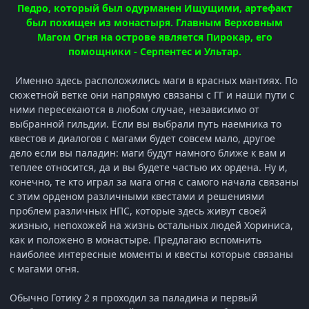
Педро, который был одурманен Ищущими, артефакт
был похищен из монастыря. Главным Верховным
Магом Огня на острове является Пирокар, его
помощники - Серпентес и Ультар.
Именно здесь расположились маги в красных мантиях. По
сюжетной ветке они напрямую связаны с ГГ и наши пути с
ними пересекаются в любом случае, независимо от
выбранной гильдии. Если вы выбрали путь наемника то
квестов и диалогов с магами будет совсем мало, другое
дело если вы паладин: маги будут намного ближе к вам и
теплее относится, да и вы будете частью их ордена. Ну и,
конечно, те кто играл за мага огня с самого начала связаны
с этим орденом различными квестами и решениями
проблем различных НПС, которые здесь живут своей
жизнью, непохожей на жизнь остальных людей Хориниса,
как и положено в монастыре. Предлагаю вспомнить
наиболее интересные моменты и квесты которые связаны
с магами огня.
Обычно Готику 2 я проходил за паладина и первый