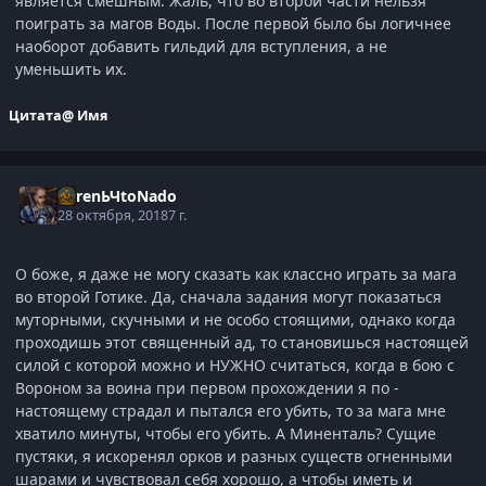
является смешным. Жаль, что во второй части нельзя
поиграть за магов Воды. После первой было бы логичнее
наоборот добавить гильдий для вступления, а не
уменьшить их.
Цитата
@ Имя
ParenЬЧtoNado
28 октября, 2018
7 г.
О боже, я даже не могу сказать как классно играть за мага
во второй Готике. Да, сначала задания могут показаться
муторными, скучными и не особо стоящими, однако когда
проходишь этот священный ад, то становишься настоящей
силой с которой можно и НУЖНО считаться, когда в бою с
Вороном за воина при первом прохождении я по -
настоящему страдал и пытался его убить, то за мага мне
хватило минуты, чтобы его убить. А Миненталь? Сущие
пустяки, я искоренял орков и разных существ огненными
шарами и чувствовал себя хорошо, а чтобы иметь и