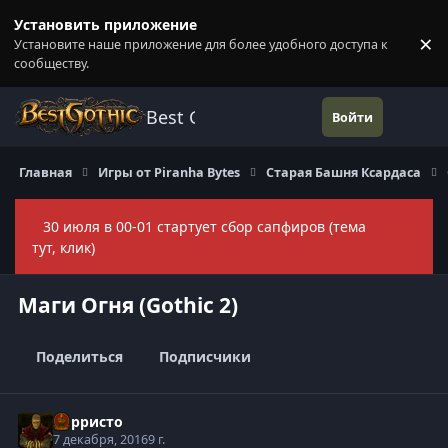
Перейти к содержанию
Установить приложение
×
Установите наше приложение для более удобного доступа к
П
сообществу.
Best Gothic Forums
Войти
Главная
Игры от Piranha Bytes
Старая Башня Ксардаса
30 июля в 00-01 стартует сбор сапфиров (тема
Скры
тут, клик)
Маги Огня (Gothic 2)
Поделиться
Подписчики
Корристо
7 декабря, 2016
9 г.