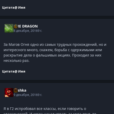
Цитата
@ Имя
FIRE DRAGON
8 декабря, 2016
9 г.
За Магов Огня одно из самых трудных прохождений, но и
интересного много, скажем, борьба с одержимыми или
раскрытие дела о фальшивых акциях. Проходил за них
несколько раз.
Цитата
@ Имя
Mishka
9 декабря, 2016
9 г.
Я в Г2 испробовал все классы, если говорить о
классической. И когда начал играть за мага огня, то