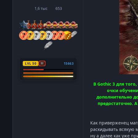
1,6 тыс
653
сообщения
Репутация
LVL 50
15663
II
В Gothic 3 для тог
очки обучени
дополнительно до
предостаточно. А
Как приверженец магии
раскидывать всякую м
ну а далее как уже пр