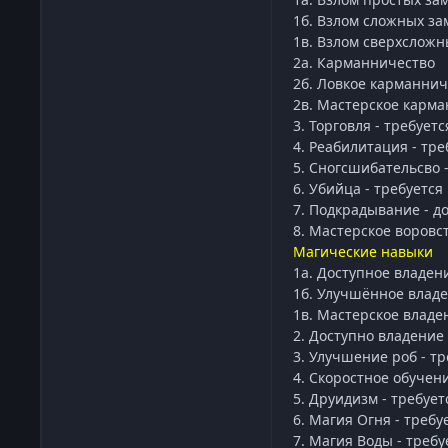
1б. Взлом сложных зам
1в. Взлом сверхсложн
2а. Карманничество
2б. Ловкое карманнич
2в. Мастерское карма
3. Торговля - требует
4. Реабилитация - тре
5. Сногсшибательсво -
6. Убийца - требуется
7. Подкрадывание - д
8. Мастерское воровст
Магические навыки
1а. Доступное владен
1б. Улучшённое владе
1в. Мастерское владе
2. Доступно владение
3. Улучшение роб - т
4. Скоростное обучен
5. Друидизм - требуе
6. Магия Огня - треб
7. Магия Воды - треб