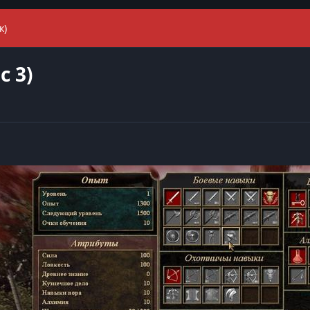
к)
c 3)