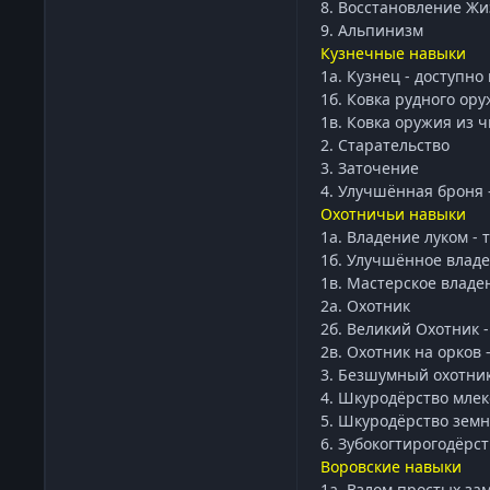
8. Восстановление Жи
9. Альпинизм
Кузнечные навыки
1а. Кузнец - доступно
1б. Ковка рудного ору
1в. Ковка оружия из ч
2. Старательство
3. Заточение
4. Улучшённая броня 
Охотничьи навыки
1а. Владение луком - 
1б. Улучшённое владе
1в. Мастерское владен
2а. Охотник
2б. Великий Охотник -
2в. Охотник на орков 
3. Безшумный охотник
4. Шкуродёрство млек
5. Шкуродёрство земн
6. Зубокогтирогодёрст
Воровские навыки
1а. Взлом простых за