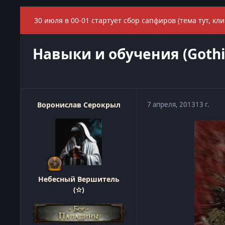
30 июля в 00-01 стартует сбор сапфиров (тема тут, кли
Навыки и обучения (Gothi
Воронислав Серокрыл
7 апреля, 2013
13 г.
Небесный Вершитель
(✫)