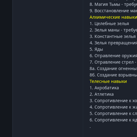
8. Магия Тьмы - треб
9. Восстановление ма
Алхимические навык
1. Целебные зелья
2. Зелья маны - требу
3. Константные зелья 
4. Зелья превращения
5. Яды
6. Отравление оружия
7. Отравление стрел -
8а. Создание огненны
8б. Создание взрывны
Телесные навыки
1. Акробатика
2. Атлетика
3. Сопротивление к х
4. Сопротивление к ж
5. Сопротивление к с
6. Сопротивление к я
.