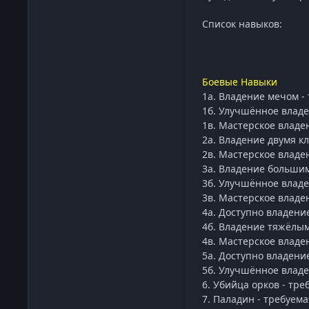
Список навыков:
Боевые Навыки
1а. Владение мечом -
1б. Улучшённое владе
1в. Мастерское владе
2а. Владение двумя кл
2в. Мастерское владе
3а. Владение большим
3б. Улучшённое владе
3в. Мастерское владе
4а. Доступно владени
4б. Владение тяжёлым
4в. Мастерское владе
5а. Доступно владени
5б. Улучшённое владе
6. Убийца орков - тре
7. Паладин - требуема