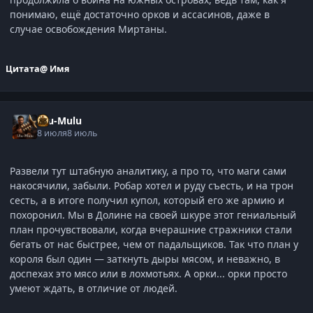
понимаю, ещё достаточно орков и ассасинов, даже в
случае освобождения Миртаны.
Цитата
@ Имя
Ulu-Mulu
8 июля
8 июль
Развели тут штабную аналитику, а про то, что маги сами
накосячили, забыли. Робар хотел и руду съесть, и на трон
сесть, а в итоге получил купол, который его же армию и
похоронил. Мы в Долине на своей шкуре этот гениальный
план прочувствовали, когда вчерашние стражники стали
бегать от нас быстрее, чем от падальщиков. Так что план у
короля был один — заткнуть дыры мясом, и неважно, в
доспехах это мясо или в лохмотьях. А орки... орки просто
умеют ждать, в отличие от людей.