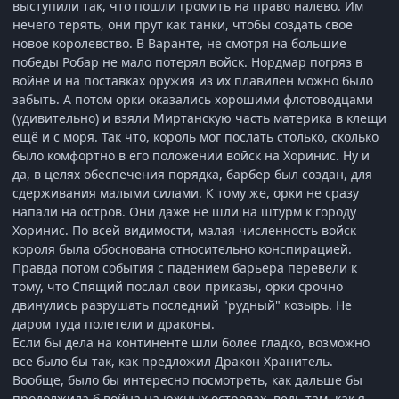
выступили так, что пошли громить на право налево. Им
нечего терять, они прут как танки, чтобы создать свое
новое королевство. В Варанте, не смотря на большие
победы Робар не мало потерял войск. Нордмар погряз в
войне и на поставках оружия из их плавилен можно было
забыть. А потом орки оказались хорошими флотоводцами
(удивительно) и взяли Миртанскую часть материка в клещи
ещё и с моря. Так что, король мог послать столько, сколько
было комфортно в его положении войск на Хоринис. Ну и
да, в целях обеспечения порядка, барбер был создан, для
сдерживания малыми силами. К тому же, орки не сразу
напали на остров. Они даже не шли на штурм к городу
Хоринис. По всей видимости, малая численность войск
короля была обоснована относительно конспирацией.
Правда потом события с падением барьера перевели к
тому, что Спящий послал свои приказы, орки срочно
двинулись разрушать последний "рудный" козырь. Не
даром туда полетели и драконы.
Если бы дела на континенте шли более гладко, возможно
все было бы так, как предложил Дракон Хранитель.
Вообще, было бы интересно посмотреть, как дальше бы
продолжила б война на южных островах, ведь там, как я