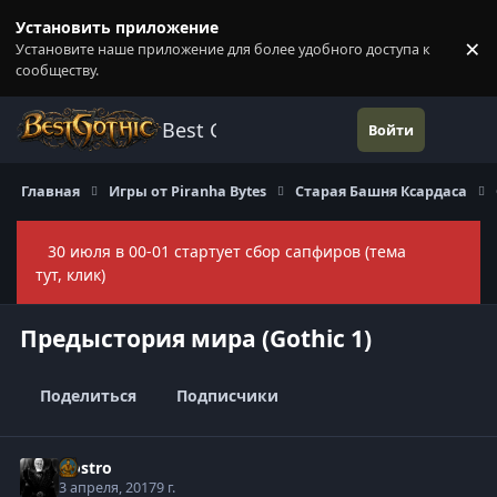
Перейти к содержанию
Установить приложение
×
Установите наше приложение для более удобного доступа к
П
сообществу.
Best Gothic Forums
Войти
Главная
Игры от Piranha Bytes
Старая Башня Ксардаса
30 июля в 00-01 стартует сбор сапфиров (тема
Скры
тут, клик)
Предыстория мира (Gothic 1)
Поделиться
Подписчики
Nostro
3 апреля, 2017
9 г.