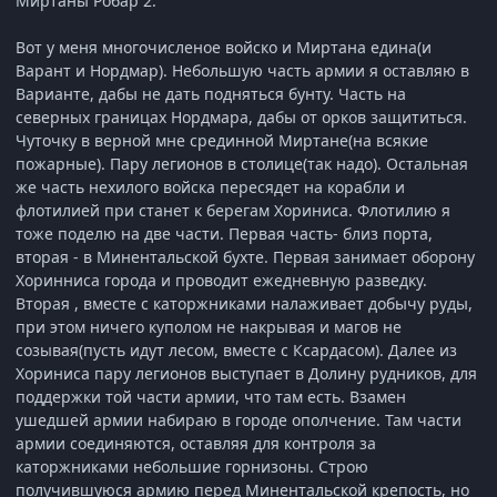
Миртаны Робар 2.
Вот у меня многочисленое войско и Миртана едина(и
Варант и Нордмар). Небольшую часть армии я оставляю в
Варианте, дабы не дать подняться бунту. Часть на
северных границах Нордмара, дабы от орков защититься.
Чуточку в верной мне срединной Миртане(на всякие
пожарные). Пару легионов в столице(так надо). Остальная
же часть нехилого войска пересядет на корабли и
флотилией при станет к берегам Хориниса. Флотилию я
тоже поделю на две части. Первая часть- близ порта,
вторая - в Минентальской бухте. Первая занимает оборону
Хоринниса города и проводит ежедневную разведку.
Вторая , вместе с каторжниками налаживает добычу руды,
при этом ничего куполом не накрывая и магов не
созывая(пусть идут лесом, вместе с Ксардасом). Далее из
Хориниса пару легионов выступает в Долину рудников, для
поддержки той части армии, что там есть. Взамен
ушедшей армии набираю в городе ополчение. Там части
армии соединяются, оставляя для контроля за
каторжниками небольшие горнизоны. Строю
получившуюся армию перед Минентальской крепость, но