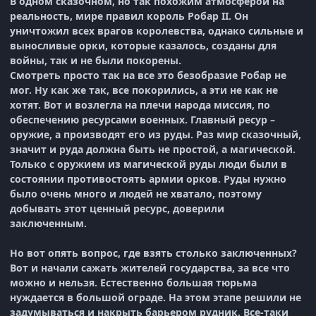
В одном сказочном, но так похожим атмосферой на
реальность, мире правил король Робар II. Он
уничтожил всех врагов королевства, однако сильные и
выносливые орки, которые казалось, созданы для
войны, так и не были покорены.
Смотреть просто так на все это безобразие Робар не
мог. Ну как же так, все покорились, а эти не как не
хотят. Вот и возлегла на плечи народа миссия, по
обеспечению ресурсами военных. Главный ресур –
оружие, а производят его из руды. Раз мир сказочный,
значит и руда должна быть не простой, а магической.
Только с оружием из магической руды люди были в
состоянии противостоять армии орков. Руды нужно
было очень много и людей не хватало, поэтому
добывать этот ценный ресурс, доверили
заключенным.
Но вот опять вопрос, где взять столько заключенных?
Вот и начали сажать жителей государства, за все что
можно и нельзя. Естественно большая тюрьма
нуждается в большой ограде. На этом этапе решили не
задумываться и накрыть барьером рудник. Все-таки