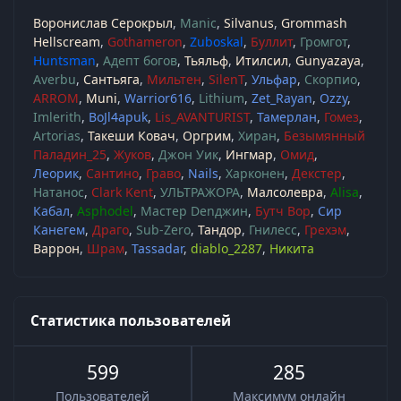
Воронислав Серокрыл
Manic
Silvanus
Grommash
Hellscream
Gothameron
Zuboskal
Буллит
Громгот
Huntsman
Адепт богов
Тьяльф
Итилсил
Gunyazaya
Averbu
Сантьяга
Мильтен
SilenT
Ульфар
Скорпио
ARROM
Muni
Warrior616
Lithium
Zet_Rayan
Ozzy
Imlerith
BoJl4apuk
Lis_AVANTURIST
Тамерлан
Гомез
Artorias
Такеши Ковач
Оргрим
Хиран
Безымянный
Паладин_25
Жуков
Джон Уик
Ингмар
Омид
Леорик
Сантино
Граво
Nails
Харконен
Декстер
Натанос
Clark Kent
УЛЬТРАЖОРА
Малсолевра
Alisa
Кабал
Asphodel
Мастер Denджин
Бутч Вор
Сир
Канегем
Драго
Sub-Zero
Тандор
Гнилесс
Грехэм
Варрон
Шрам
Tassadar
diablo_2287
Никита
Статистика пользователей
599
285
Пользователей
Максимум онлайн