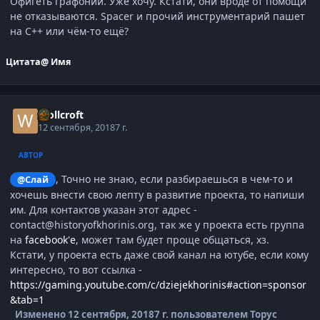
Офигеть графоний. Уже хочу. Кстати, они вроде от помощи
не отказываются. Spacer и прочий инструментарий пашет
на С++ или чём-то ещё?
Цитата
@ Имя
Wollcroft
12 сентября, 2018
7 г.
АВТОР
, Точно не знаю, если разбираешься в чем-то и
@Слай
хочешь внести свою лепту в развитие проекта, то напиши
им. Для контактов указан этот адрес -
contact@historyofkhorinis.org, так же у проекта есть группа
на
facebook'е
, может там будет проще общаться, хз.
Кстати, у проекта есть даже свой канал на ютубе, если кому
интересно, то вот ссылка -
https://gaming.youtube.com/c/dziejekhorinis#action=sponsor
&tab=1
Изменено
12 сентября, 2018
7 г.
пользователем Торус