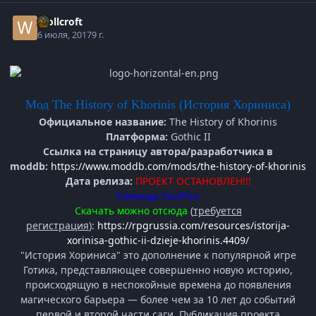
Wollcroft
6 июля, 2017
9 г.
Мод The History of Khorinis (История Хориниса)
Официальное название:
The History of Khorinis
Платформа:
Gothic II
Ссылка на страницу автора/разработчика в
moddb:
https://www.moddb.com/mods/the-history-of-khorinis
Дата релиза:
ПРОЕКТ ОСТАНОВЛЕН!!!
Команда SoulFire
Скачать можно отсюда
(
требуется
регистрация
):
https://rpgrussia.com/resources/istorija-
xorinisa-gothic-ii-dzieje-khorinis.4409/
"История Хориниса" это дополнение к популярной игре
Готика, представляющее совершенно новую историю,
происходящую в неспокойные времена до появления
магического барьера — более чем за 10 лет до событий
первой и второй части саги. Публикация проекта