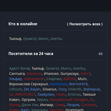
Кто в онлайне
( Посмотреть всех )
Тьяльф
Громгот
Manic
Averbu
Посетители за 24 часа
66
Адепт богов
Тьяльф
Громгот
Manic
Averbu
Сантьяга
Мильтен
Итилсил
Gunyazaya
SilenT
Ульфар
Gothameron
Скорпио
ARROM
Muni
Воронислав Серокрыл
Huntsman
Warrior616
Lithium
Zet_Rayan
Silvanus
Ozzy
Imlerith
BoJl4apuk
Lis_AVANTURIST
Тамерлан
Гомез
Artorias
Такеши
Ковач
Оргрим
Хиран
Безымянный Паладин_25
Жуков
Джон Уик
Ингмар
Омид
Леорик
Сантино
Граво
Nails
Харконен
Декстер
Grommash