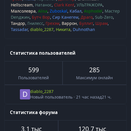
Hellscream
Натанос
Clark Kent
УЛЬТРАЖОРА
Малсолевра
Alisa
Zuboskal
Кабал
Asphodel
Мастер
Denджин
Бутч Вор
Сир Канегем
Драго
Sub-Zero
Тандор
Гнилесс
Грехэм
Варрон
Буллит
Шрам
Tassadar
diablo_2287
Никита
Duhnothan
Статистика пользователей
599
285
Пользователей
Максимум онлайн
diablo_2287
Новый пользователь
·
21 час назад
21 ч.
Статистика форума
3,1 тыс
120,7 тыс