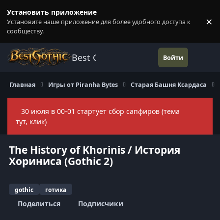
Перейти к содержанию
Установить приложение
×
Установите наше приложение для более удобного доступа к
П
сообществу.
Best Gothic Forums
Войти
Главная
Игры от Piranha Bytes
Старая Башня Ксардаса
30 июля в 00-01 стартует сбор сапфиров (тема
Скры
тут, клик)
The History of Khorinis / История
Хориниса (Gothic 2)
gothic
готика
Поделиться
Подписчики