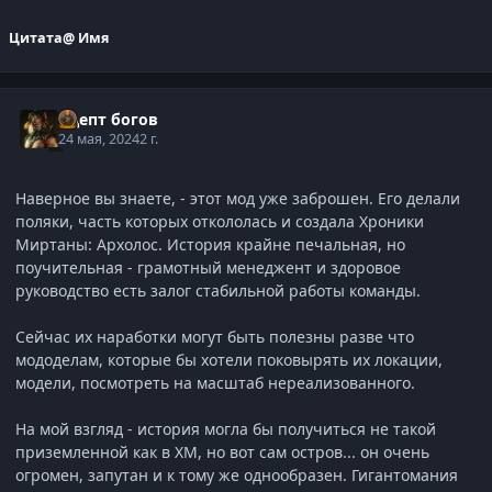
Цитата
@ Имя
Адепт богов
24 мая, 2024
2 г.
Наверное вы знаете, - этот мод уже заброшен. Его делали
поляки, часть которых откололась и создала Хроники
Миртаны: Архолос. История крайне печальная, но
поучительная - грамотный менеджент и здоровое
руководство есть залог стабильной работы команды.
Сейчас их наработки могут быть полезны разве что
мододелам, которые бы хотели поковырять их локации,
модели, посмотреть на масштаб нереализованного.
На мой взгляд - история могла бы получиться не такой
приземленной как в ХМ, но вот сам остров... он очень
огромен, запутан и к тому же однообразен. Гигантомания