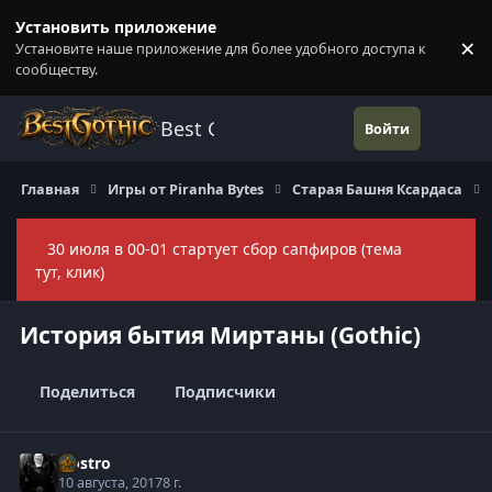
Перейти к содержанию
Установить приложение
×
Установите наше приложение для более удобного доступа к
П
сообществу.
Best Gothic Forums
Войти
Главная
Игры от Piranha Bytes
Старая Башня Ксардаса
30 июля в 00-01 стартует сбор сапфиров (тема
Скры
тут, клик)
История бытия Миртаны (Gothic)
Поделиться
Подписчики
Nostro
10 августа, 2017
8 г.