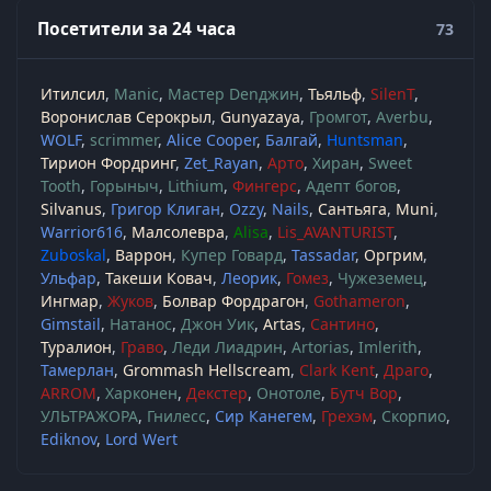
Посетители за 24 часа
73
Итилсил
Manic
Мастер Denджин
Тьяльф
SilenT
Воронислав Серокрыл
Gunyazaya
Громгот
Averbu
WOLF
scrimmer
Alice Cooper
Балгай
Huntsman
Тирион Фордринг
Zet_Rayan
Арто
Хиран
Sweet
Tooth
Горыныч
Lithium
Фингерс
Адепт богов
Silvanus
Григор Клиган
Ozzy
Nails
Сантьяга
Muni
Warrior616
Малсолевра
Alisa
Lis_AVANTURIST
Zuboskal
Варрон
Купер Говард
Tassadar
Оргрим
Ульфар
Такеши Ковач
Леорик
Гомез
Чужеземец
Ингмар
Жуков
Болвар Фордрагон
Gothameron
Gimstail
Натанос
Джон Уик
Artas
Сантино
Туралион
Граво
Леди Лиадрин
Artorias
Imlerith
Тамерлан
Grommash Hellscream
Clark Kent
Драго
ARROM
Харконен
Декстер
Онотоле
Бутч Вор
УЛЬТРАЖОРА
Гнилесс
Сир Канегем
Грехэм
Скорпио
Ediknov
Lord Wert