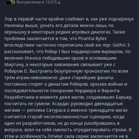
Воскресенье в 13:31
5 д.
Лор в первой части крайне слабоват и, как уже подчеркнул
Нээлниш выше, узнать его детали можно лишь по
зёрнышку в некоторых редких игровых диалогах. Также
проблема заключается в том, что Piranha Bytes
впоследствии частично переписала свой же лор: Gothic 3
рассказывает, что Робар I был нордмарским варваром, по
велению Инноса победившим орков и основавшим
Миртану, а некоторые завоевания связывает уже с
Робаром II. Выстроить безупречную хронологию по всем
трём играм невозможно: даже старейшие фанаты
постоянно спорят о династии Робаров, оркских войнах и
последовательности покорения Нордмара и Варанта.
Разработчики в моменте даже магов, создававших Барьер,
посчитать не сумели: Ксардас руководил двенадцатью
магами — реплика Сатураса о именно тринадцати магах
считается старой несогласованностью сценария, когда
один из разработчиков, не до конца разобравшись в
вопросе, взял на себя смелость отредактировать строки. В
этом и особенность Готики: сила серии заключается не в