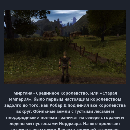
Миртана - Срединное Королевство, или «Старая
Империя», было первым настоящим королевством
задолго до того, как Робар II подчинил все королевства
вокруг. Обильные земли с густыми лесами и
плодородными полями граничат на севере с горами и
ледяными пустошами Нордмара. На юге пролегает
граница с пустынями Варанта, родиной ассасинов.