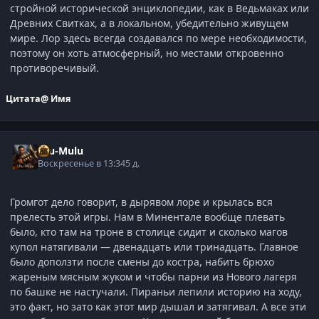
стройной исторической энциклопедии, как в Ведьмаках или
Древних Свитках, а в локальном, убедительно живущем
мире. Лор здесь всегда создавался по мере необходимости,
поэтому он хоть атмосферный, но местами откровенно
противоречивый.
Цитата
@ Имя
Ulu-Mulu
Воскресенье в 13:34
5 д.
Громгот дело говорит, в дырявом лоре и крылась вся
прелесть этой игры. Нам в Минентале вообще плевать
было, кто там на троне в столице сидит и сколько магов
купол натягивали — двенадцать или тринадцать. Главное
было доползти после смены до костра, набить брюхо
жареным мясным жуком и чтобы парни из Нового лагеря
по башке не настучали. Пираньи лепили историю на ходу,
это факт, но зато как этот мир дышал и затягивал. А все эти